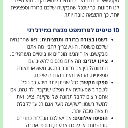
טקסטואליות ובהתאם להנחיות שהוא מקבל הוא מייצר
לנו תמונות, כך שככל שהבקשה שלכם ברורה וספציפית
יותר, כך התוצאה טובה יותר.
10 טיפים לפרומפט מנצח במידג'רני
רשמו בצורה ברורה ותמציתית
: ודאו שההנחיה
שלכם פשוטה. ה-AI צריך להבין מה אתם
מבקשים, אז הימנעו מונחים או ביטויים מעורפלים.
ציינו יעדים
: מה אתם מנסים להשיג עם
התמונה? בין אם מדובר ברגש, נושא או תאורה
ספציפית, הבהירו זאת בהנחיה שלכם.
ספקו הקשר
: ככל שניתן יותר מידע כך נוכל
לשפר משמעותית את הפלט שנקבל. לדוגמה, אם
אתם רוצים לקבל תמונה של שקיעה, ציינו זאת,
למשל רשמו: "שקיעה מעל אגם רגוע" לקבלת
תוצאה טובה יותר.
הוסיפו אילוצים
: אם יש לכם מגבלות כמו יחס
גובה-רוחב או ערכת צבעים, תוסיפו את זה