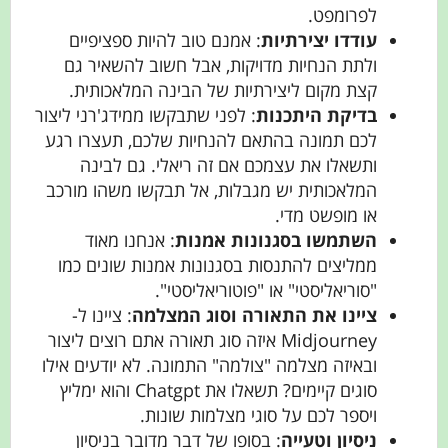
לפרומפט.
עודדו יצירתיות
: אמנם טוב להיות ספציפיים
ולתת הנחיות מדויקות, אבל חשוב להשאיר גם
קצת מקום ליצירתיות של הבינה המלאכותית.
בדיקת היתכנות
: לפני שתבקשו ממידג'רני ליצור
לכם תמונה בהתאם להנחיות שלכם, תעצרו רגע
ותשאלו את עצמכם אם זה ריאלי. גם לבינה
המלאכותית יש מגבלות, אל תבקשו משהו מורכב
או מופשט מדי.
השתמשו בסגנונות אמנות
: אנחנו מאוד
ממליצים להתנסות בסגנונות אמנות שונים כמו
"סוריאליסטי" או "פוטוריאליסטי".
ציינו את התאורה וסוג המצלמה
: ציינו ל-
Midjourney איזה סוג תאורה אתם רוצים ליצור
ובאיזה מצלמה "צולמה" התמונה. לא יודעים אילו
סוגים קיימים? תשאלו את Chatgpt והוא ימליץ
ויספר לכם על סוגי מצלמות שונות.
ניסיון וטעייה
: בסופו של דבר מדובר בניסיון