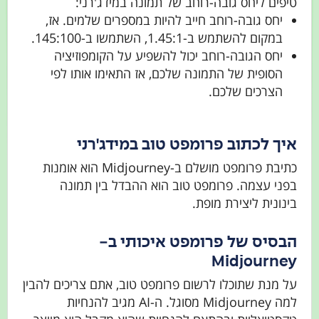
טיפים ליחס גובה-רוחב של תמונה במידג'רני:
יחס גובה-רוחב חייב להיות במספרים שלמים. אז,
במקום להשתמש ב-1.45:1, השתמשו ב-145:100.
יחס הגובה-רוחב יכול להשפיע על הקומפוזיציה
הסופית של התמונה שלכם, אז התאימו אותו לפי
הצרכים שלכם.
איך לכתוב פרומפט טוב במידג'רני
כתיבת פרומפט מושלם ב-Midjourney הוא אומנות
בפני עצמה. פרומפט טוב הוא ההבדל בין תמונה
בינונית ליצירת מופת.
הבסיס של פרומפט איכותי ב-
Midjourney
על מנת שתוכלו לרשום פרומפט טוב, אתם צריכים להבין
למה Midjourney מסוגל. ה-AI מגיב להנחיות