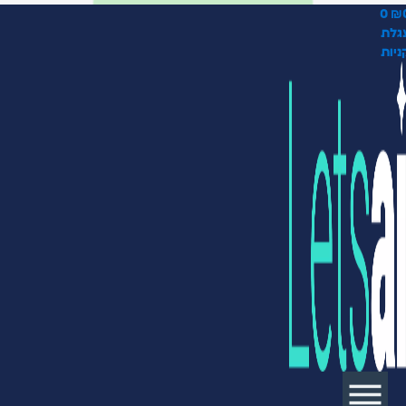
0
₪
גלת
ניות