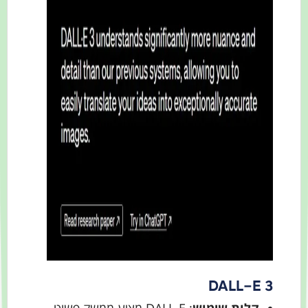
DALL-E 3
קלות שימוש
: DALL-E מציע ממשק פשוט