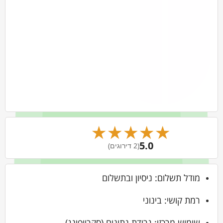
★
★
★
★
★
5.0
(2 דירוגים)
מודל תשלום: ניסיון ובתשלום
רמת קושי: בינוני
שימוש מרכזי: גרידת נתונים (סקרייפינג)