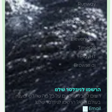
Runway
Pika
NotebookLM
HeyGen
Elevenlabs
TimeOS
PlayHT
Browse ai
הרשמו לניוזלטר שלנו
רוצים לקבל עדכונים על כל מה שחדש ומעניין
בעולם ה-AI? הרשמו לניוזלטר שלנו!
Email