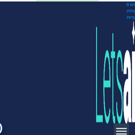
0
₪
גלת
ניות