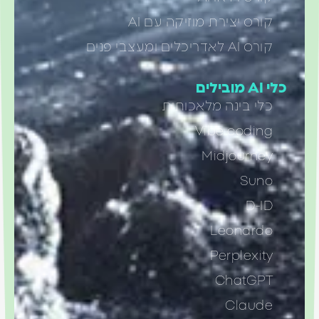
קורס יצירת מוזיקה עם AI
קורס AI לאדריכלים ומעצבי פנים
כלי AI מובילים
כלי בינה מלאכותית
Vibe coding
Midjourney
Suno
D-ID
Leonardo
Perplexity
ChatGPT
Claude