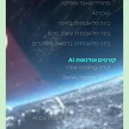
מחוללי סאונד ומוזיקה
סוכני AI
בינה מלאכותית בחינוך
בינה מלאכותית עיצוב פנים
בינה מלאכותית ברפואה ומחקרים
קורסים וסדנאות AI
קורס Vibe coding
קורס GenAI Master
קורס אוטומציה עסקית
קורס בינה מלאכותית במשרד
קורס ניתוח נתונים עם AI
קורס Canva ויצירת מצגות עם AI
קורס וידאו AI