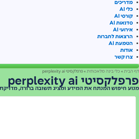
מדריכים
כלי AI
קורסי AI
סדנאות AI
אירועי AI
הרצאות לחברות
הטמעת AI
אודות
צרו קשר
»
»
פרפלקסיטי perplexity ai
דף הבית
כלי בינה מלאכותית
פרפלקסיטי perplexity ai
מנוע חיפוש המנתח את המידע ומציג תשובה ברורה, מדויקת 