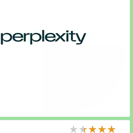
★
★
★
★
★