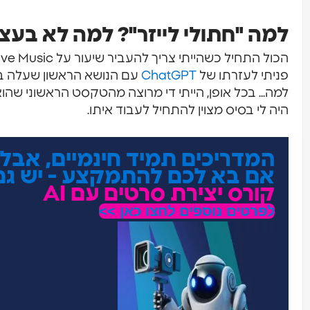
למה "חתולי לייזר"? למה לא בעצ
פניתי לעזרתו של
ChatGPT
למה... בכל אופן, הייתי די מרוצה מהטקסט הראשוני שהוא
היה לי בסיס מצוין להתחיל לעבוד איתו.
המדריכים תמיד חינמיים, אבל
אם בא לכם להתמקצע - יש גם
קורס יצירת סרטים עם AI
לפרטים נוספים לחצו כאן >>