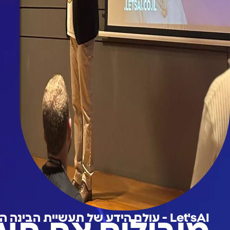
Let'sAI - עולם הידע של תעשיית הבינה המלאכותית