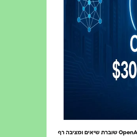
בעולם שבו בינה מלאכותית משנה את כללי המשחק, OpenAI שוברת שיאים ומציבה רף