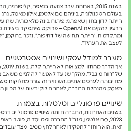
בשנת 2015, בארוחת ערב צנועה בנאפה, קליפורני
בעולם הטכנולוגיה, ביניהם סם אלטמן, אילון מאסק, גרג
הייתה לדון בחזון שאפתני: פיתוח בינה מלאכותית שתוע
הרעיון להקים את OpenAI – פרויקט שית
ומתקדמות. "הייתה תחושה של דחיפות", נזכר ברוקמן, "י
לעצב את העתיד".
מעבר למודל עסקי ושינויים אסטרטגיים
אך 
של "רווח מוגבל", מהלך שנועד לאפשר לה לגייס משאבים
מחויבותה לערכים אתיים. השינוי הזה עורר מחלוקות משמ
מאסק מהנהלת החברה, לאחר חילוקי דעות על הכיוון ה
שינויים פרסונליים וטלטלות בצמרת
בשנים האחרונות, החברה חוותה שינויים פרסונליים דר
2023, סם אלטמן, מנכ"ל החברה וממייסדיה, פוטר באופ
זאת, הוא הוחזר לתפקידו לאחר לחץ מסיבי מצד עובדים 