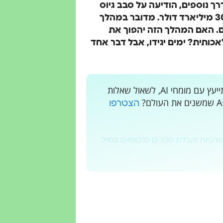
ת ChatGPT וכלים פורצי דרך נוספים, הודיעה על סבב גיוס
היסטורי של 40 מיליארד דולר, המוביל את שווייה ל-300 מיליארד דולר. מדובר במהלך
. האם המהלך הזה יהפוך את
לאכותית? ימים יגידו, אבל דבר אחד
רוצים לקבל עדכונים בלייב? רוצים מקום בו אתם יכולים להתייעץ עם מומחי AI, לשאול שאלות
הצטרפו
פרטיות וקבלת מסרים פרסומיים במייל