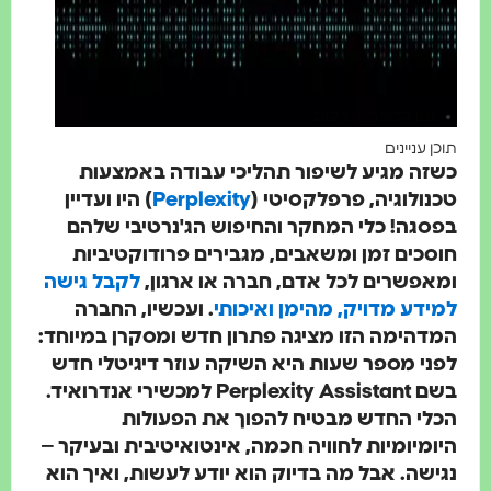
זמן קריאה: 8 דקות
תוכן עניינים
כשזה מגיע לשיפור תהליכי עבודה באמצעות
טכנולוגיה, פרפלקסיטי (
Perplexity
) היו ועדיין
בפסגה! כלי המחקר והחיפוש הג'נרטיבי שלהם
חוסכים זמן ומשאבים, מגבירים פרודוקטיביות
ומאפשרים לכל אדם, חברה או ארגון,
לקבל גישה
למידע מדויק, מהימן ואיכותי
. ועכשיו, החברה
המדהימה הזו מציגה פתרון חדש ומסקרן במיוחד:
לפני מספר שעות היא השיקה עוזר דיגיטלי חדש
בשם Perplexity Assistant למכשירי אנדרואיד.
הכלי החדש מבטיח להפוך את הפעולות
היומיומיות לחוויה חכמה, אינטואיטיבית ובעיקר –
נגישה. אבל מה בדיוק הוא יודע לעשות, ואיך הוא