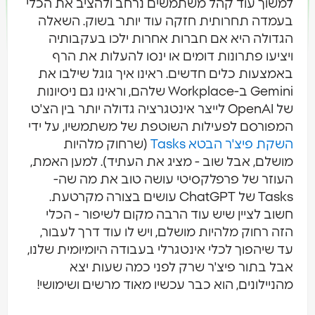
למשוך עוד קהל משתמשים נרחב ולהציב את הכלי
בעמדה תחרותית חזקה עוד יותר בשוק. השאלה
הגדולה היא אם חברות אחרות ילכו בעקבותיה
ויציעו פתרונות דומים או ינסו להעלות את הרף
באמצעות כלים חדשים. ראינו איך גוגל שילבו את
Gemini ב-Workplace שלהם, וראינו גם ניסיונות
של OpenAI לייצר אינטגרציה גדולה יותר בין הצ'ט
המפורסם לפעילות השוטפת של משתמשיו, על ידי
השקת פיצ'ר הבטא Tasks
(שרחוק מלהיות
מושלם, אבל שוב - מציג את העתיד). למען האמת,
העוזר של פרפלקסיטי עושה טוב את מה שה-
Tasks של ChatGPT עושים בצורה מקרטעת.
חשוב לציין שיש עוד הרבה מקום לשיפור - הכלי
הזה רחוק מלהיות מושלם, ויש לו עוד דרך לעבור,
עד שיהפוך לכלי אינטגרלי בעבודה היומיומית שלנו,
אבל בתור פיצ'ר שרק לפני כמה שעות יצא
מהניילונים, הוא כבר עכשיו מאוד מרשים ושימושי!