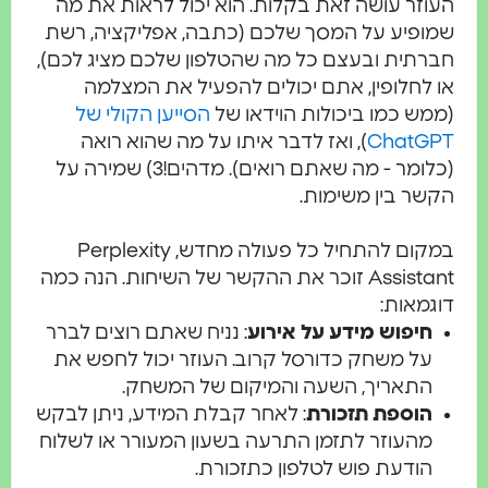
העוזר עושה זאת בקלות. הוא יכול לראות את מה
שמופיע על המסך שלכם (כתבה, אפליקציה, רשת
חברתית ובעצם כל מה שהטלפון שלכם מציג לכם),
או לחלופין, אתם יכולים להפעיל את המצלמה
(ממש כמו ביכולות הוידאו של
הסייען הקולי של
ChatGPT
), ואז לדבר איתו על מה שהוא רואה
(כלומר - מה שאתם רואים). מדהים!3) שמירה על
הקשר בין משימות.
במקום להתחיל כל פעולה מחדש, Perplexity
Assistant זוכר את ההקשר של השיחות. הנה כמה
דוגמאות:
חיפוש מידע על אירוע
: נניח שאתם רוצים לברר
על משחק כדורסל קרוב. העוזר יכול לחפש את
התאריך, השעה והמיקום של המשחק.
הוספת תזכורת
: לאחר קבלת המידע, ניתן לבקש
מהעוזר לתזמן התרעה בשעון המעורר או לשלוח
הודעת פוש לטלפון כתזכורת.