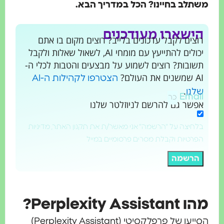
משתלב בחיינו? הכל במדריך הבא.
הישארו מעודכנים
רוצים לקבל עדכונים בלייב? רוצים מקום בו אתם
יכולים להתייעץ עם מומחי AI, לשאול שאלות ולקבל
תשובות? רוצים לשמוע על מבצעים והטבות לכלי ה-
AI שמשנים את העולם?
הצטרפו לקהילות ה-AI
.
שלנו
Email
אפשר גם להרשם לניוזלטר שלנו
בלחיצה על "הרשמה" אני מאשר/ת את תקנון האתר, מדיניות
הפרטיות וקבלת מסרים פרסומיים במייל
הרשמה
מהו Perplexity Assistant?
הסייען של פרפלקסיטי (Perplexity Assistant)