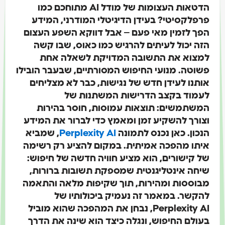
הדטאות העצומות של מודל AI מתוחכם כמו
פרפלקסיטי? בעידן הדיגיטלי המודרני, המידע
הפך לזמין מאי פעם – אבל דווקא השפע העצום
הזה יכול לעיתים להרגיש כמו כאוס, שבו קשה
למצוא את התשובה המדויקת לשאלה אחת
פשוטה. מנועי החיפוש המסורתיים, שבעבר הובילו
אותנו לעידן חדש של נגישות, כבר לא מצליחים
לעמוד בקצב הדרישות המשתנות של
המשתמשים: תוצאות עמוסות, חוסר בהירות
וצורך להשקיע זמן ומאמץ כדי לברור את המידע
הנכון. כאן נכנס לתמונה
Perplexity AI
, שמביא
איתו מהפכה אמיתית. במקום להציע רק רשימה
של קישורים, הוא מציע חוויה חדשה של חיפוש:
שיחה אינטליגנטית שמספקת תשובות ברורות,
מבוססות ומהירות, תוך שקיפות מלאה והתאמה
להקשר. במאמר זה נעמיק ביכולותיו של
Perplexity AI, נבחן את המהפכה שהוא מוביל
בעולם החיפוש, ונגלה כיצד הוא שינה את הדרך