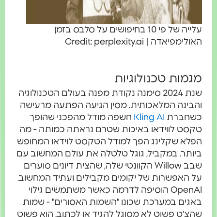
עלייה של פי 10 בחיפושים על סלבס בזמן
האולימפיאדה | Credit: perplexity.ai
מגמות טכנולוגיות
שנת 2024 סימנה נקודת מפנה בעולם הטכנולוגיה
והבינה המלאכותית. מסין הגיעה הפתעה מרעישה
כשחברת
Kling AI
חשפה מודל מהפכני שהופך
טקסט לווידאו באיכות שטרם נראתה כמותה - מה
הפלא שקלינג הפך למודל הטקסט לוידאו המחופש
ביותר. במקביל, גוגל טלטלה את עולם המחשוב עם
שבב Willow הקוונטי שלה, שהצית דיונים סוערים
על האפשרות של יקומים מקבילים ועתיד המחשוב.
OpenAI הוסיפה לדרמה כאשר משתמשים גילוי
באגים במערכת שכונו "השמות האסורים" - שמות
שהצ'ט פשוט לא מסוגל להגיד או לכתוב. הוא פשוט