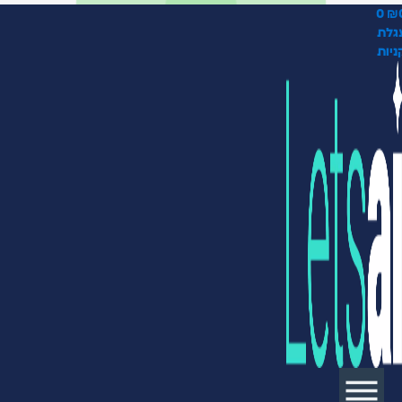
0
₪
גלת
ניות