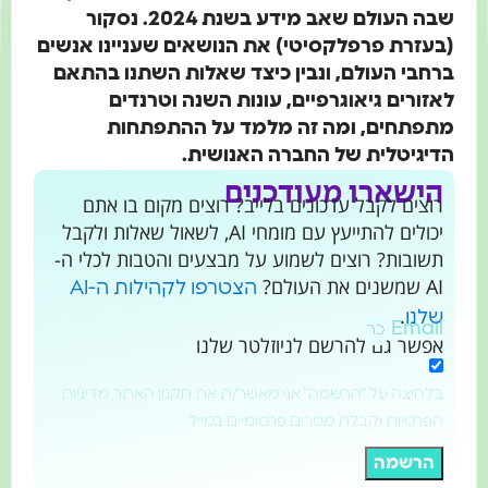
שבה העולם שאב מידע בשנת 2024. נסקור
(בעזרת פרפלקסיטי) את הנושאים שעניינו אנשים
ברחבי העולם, ונבין כיצד שאלות השתנו בהתאם
לאזורים גיאוגרפיים, עונות השנה וטרנדים
מתפתחים, ומה זה מלמד על ההתפתחות
הדיגיטלית של החברה האנושית.
הישארו מעודכנים
רוצים לקבל עדכונים בלייב? רוצים מקום בו אתם
יכולים להתייעץ עם מומחי AI, לשאול שאלות ולקבל
תשובות? רוצים לשמוע על מבצעים והטבות לכלי ה-
AI שמשנים את העולם?
הצטרפו לקהילות ה-AI
.
שלנו
Email
אפשר גם להרשם לניוזלטר שלנו
בלחיצה על "הרשמה" אני מאשר/ת את תקנון האתר, מדיניות
הפרטיות וקבלת מסרים פרסומיים במייל
הרשמה