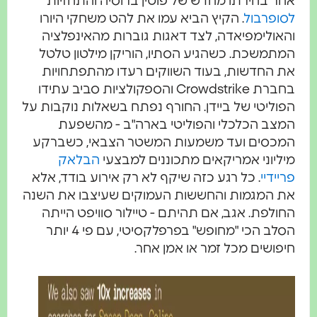
אחר בחירתו מחדש של פוטין ברוסיה והתחזיות
לסופרבול
. הקיץ הביא עמו את להט משחקי היורו
והאולימפיאדה, לצד דאגות גוברות מהאינפלציה
המתמשכת. כשהגיע הסתיו, הוריקן מילטון טלטל
את החדשות, בעוד השווקים רעדו מהתפתחויות
בחברת Crowdstrike והספקולציות סביב עתידו
הפוליטי של ביידן. החורף נפתח בשאלות נוקבות על
המצב הכלכלי והפוליטי בארה"ב - מהשפעת
המכסים ועד משמעות המשטר הצבאי, כשברקע
מיליוני אמריקאים מתכוננים למבצעי
הבלאק
פריידיי
. כל רגע כזה שיקף לא רק אירוע בודד, אלא
את המגמות והחששות העמוקים שעיצבו את השנה
החולפת. אגב, אם תהיתם - טיילור סוויפט הייתה
הסלב הכי "מחופש" בפרפלקסיטי, עם פי 4 יותר
חיפושים מכל זמר או אמן אחר.