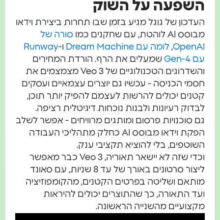
שפעה על השוק
דכון של גוגל מגיע בזמן שבו תחרות ביצירת וידאו
 AI לוהטת, עם שחקנים כמו
סורה של
OpenA
,
לומה עם Dream Machine
ו-
Runway
Gen-4
שמעלים את הרף. הורדת המחירים
והשדרוגים הטכנולוגיים של Veo 3 מצמצמים את
מי הכניסה - עכשיו גם יוצרים עצמאיים ועסקים
נים יכולים להרשות לעצמם להפיק יותר תוכן,
דוק רעיונות ולבנות נוכחות דיגיטלית רציפה.
 סוכנויות פרסום ומותגים מרוויחים - אפשר לשלב
הפקת וידאו מבוסס AI כחלק מתהליכי העבודה
וטפים, בלי להוציא תקציבי ענק.
וכדי שזה לא יישאר תאוריה, Veo 3 כבר מאפשר
ליצור סרטונים באורך של עד 8 שניות, עם סאונד
ותאם ושליטה בפרטים הקטנים, מהקומפוזיציה
ד התאורה, כך שהתוצרים יכולים להיראות
צועיים מהשנייה הראשונה.