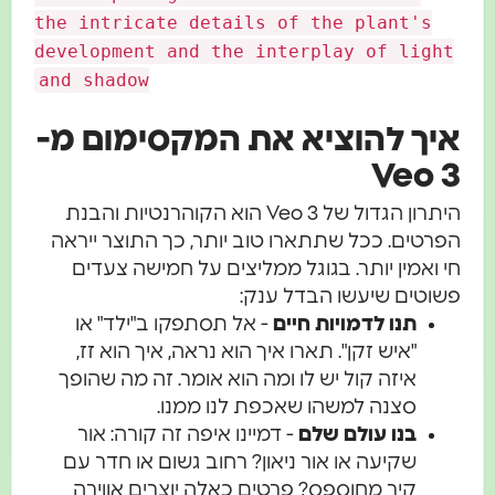
the intricate details of the plant's
development and the interplay of ligh
and shadow
יך להוציא את המקסימום מ-
Veo 
היתרון הגדול של Veo 3 הוא הקוהרנטיות והבנת
רטים. ככל שתתארו טוב יותר, כך התוצר ייראה
 ואמין יותר. בגוגל ממליצים על חמישה צעדים
שוטים שיעשו הבדל ענק:
תנו לדמויות חיים
- אל תסתפקו ב"ילד" או
"איש זקן". תארו איך הוא נראה, איך הוא זז,
איזה קול יש לו ומה הוא אומר. זה מה שהופך
סצנה למשהו שאכפת לנו ממנו.
בנו עולם שלם
- דמיינו איפה זה קורה: אור
שקיעה או אור ניאון? רחוב גשום או חדר עם
קיר מחוספס? פרטים כאלה יוצרים אווירה