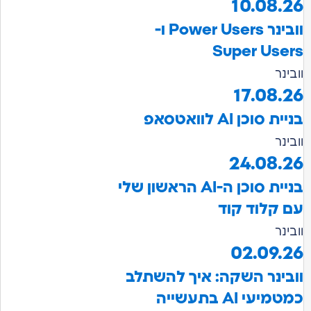
10.08
וובינר Power Users ו-
Super Us
ר
17.08
וכן AI לוואטסאפ
ר
24.08
בניית סוכן ה-AI הראשון שלי
קלוד קוד
ר
02.09
ינר השקה: איך להשתלב
י AI בתעשייה