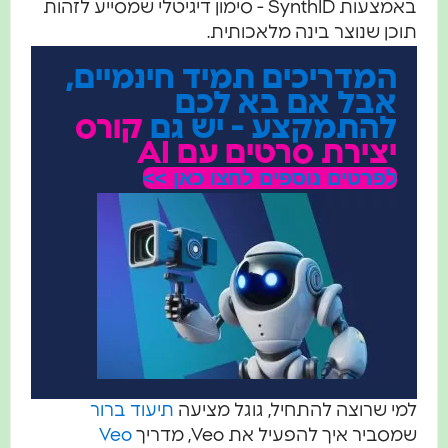
באמצעות SynthID - סימון דיגיטלי שמסייע לזהות
כן שנוצר בינה מלאכותית.
המדריכים תמיד חינמיים,
אבל אם בא לכם
להתמקצע - יש גם
קורס
יצירת סרטים עם AI
לפרטים נוספים לחצו כאן >>
י שרוצה להתחיל, גוגל מציעה
תיעוד ברור
סביר איך להפעיל את Veo, מדריך
Veo