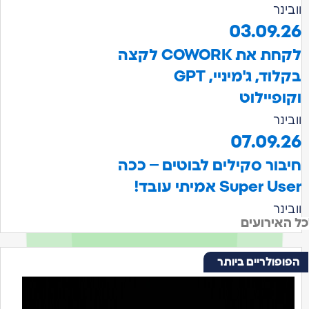
ר
03.09
לקחת את COWORK לקצה
בקלוד, ג'מיניי, GPT
פיילוט
ר
07.09
ור סקילים לבוטים – ככה
Supe אמיתי עובד!
ר
ירועים
ולריים ביותר