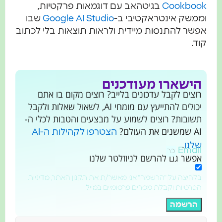
Cookboo
בגיטהאב עם דוגמאות פרקטיות,
ממשק אינטראקטיבי ב-
Google AI Studio
שבו
שר להתנסות מיידית ולראות תוצאות בלי לכתוב
ד.
הישארו מעודכנים
רוצים לקבל עדכונים בלייב? רוצים מקום בו אתם
יכולים להתייעץ עם מומחי AI, לשאול שאלות ולקבל
תשובות? רוצים לשמוע על מבצעים והטבות לכלי ה-
AI שמשנים את העולם?
הצטרפו לקהילות ה-AI
.
שלנו
Email
אפשר גם להרשם לניוזלטר שלנו
בלחיצה על "הרשמה" אני מאשר/ת את תקנון האתר, מדיניות
הפרטיות וקבלת מסרים פרסומיים במייל
הרשמה