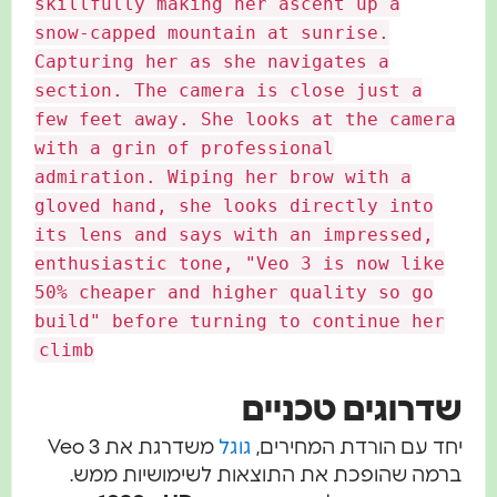
skillfully making her ascent up a
snow-capped mountain at sunrise.
Capturing her as she navigates a
section. The camera is close just a
few feet away. She looks at the camer
with a grin of professional
admiration. Wiping her brow with a
gloved hand, she looks directly into
its lens and says with an impressed,
enthusiastic tone, "Veo 3 is now like
50% cheaper and higher quality so go
build" before turning to continue her
climb
דרוגים טכניים
חד עם הורדת המחירים,
גוגל
משדרגת את Veo 3
רמה שהופכת את התוצאות לשימושיות ממש.