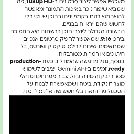
כשיו אפשר ליצור סרטונים ב-
1080p HD
, מה
מביא שיפור ניכר באיכות התמונה ומאפשר
שתמש בהם בקמפיינים ובתוכן שיווקי בלי
שוש שהם ייראו חובבניים.
שורה הגדולה ליוצרי תוכן ברשתות היא התמיכה
יחס
9:16
, שמאפשר להפיק סרטונים אנכיים
תאימים ישירות לרילס, טיקטוק ושורטס, בלי
תוכים או המרות מסורבלות.
נוסף, גוגל מדגישה שהמודלים כעת
production-
read
, זמינים ב-Gemini API ויציבים לשימוש
חרי בקנה מידה גדול. עבור מפתחים ומנהלי
צר זו נקודת ביטחון שמאפשרת לבנות על
כנולוגיה הזאת בלי חשש שהיא “ניסוי” זמני.