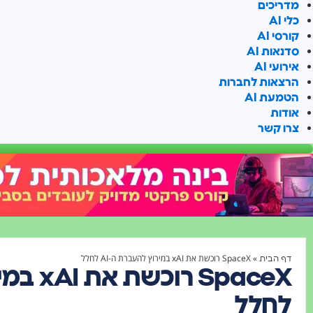
מדריכים
כלי AI
קורסי AI
סדנאות AI
אירועי AI
הרצאות לחברות
הטמעת AI
אודות
צרו קשר
»
SpaceX רוכשת את xAI במירוץ להעברת ה-AI לחלל
דף הבית
לחלל