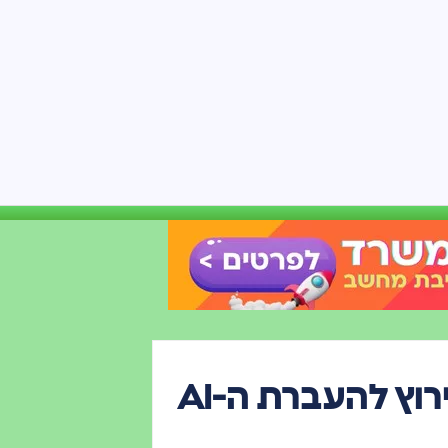
SpaceX רוכשת את xAI במירוץ להעברת ה-AI