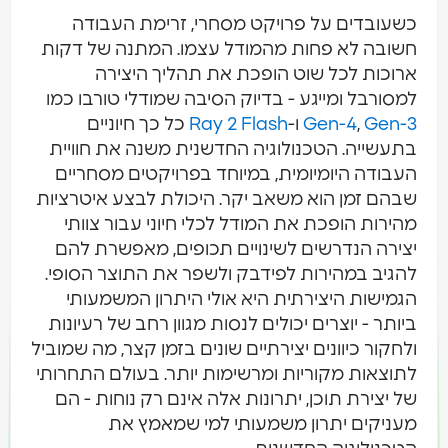
כשעובדים על פרויקט מסחרי, זרימת העבודה
חשובה לא פחות מהמודל עצמו. המתנה של דקות
ארוכות לכל שוט הופכת את תהליך היצירה
למסורבל ומייגע - בדיוק הסיבה שמודלי טורבו כמו
Gen-3
,
Gen-4
ו-
Ray 2 Flash
כל כך חיוניים
בתעשייה. הטכנולוגיה החדשנית משנה את חוויית
העבודה היומיומית, במיוחד בפרויקטים מסחריים
שבהם זמן הוא משאב יקר. היכולת לבצע איטרציות
מהירות הופכת את המודל לכלי חיוני עבור צוותי
יצירה הנדרשים לשינויים תכופים, מאפשרת להם
להגיב במהירות לפידבק ולשפר את התוצר הסופי.
הגמישות היצירתית היא אולי היתרון המשמעותי
ביותר - יוצרים יכולים לנסות מגוון רחב של רעיונות
ולחקור כיוונים יצירתיים שונים בזמן קצר, מה שמוביל
לתוצאות מקוריות ומרשימות יותר. בעולם התחרותי
של יצירת תוכן, יתרונות אלה אינם רק נוחות - הם
מעניקים יתרון משמעותי למי שמאמץ את