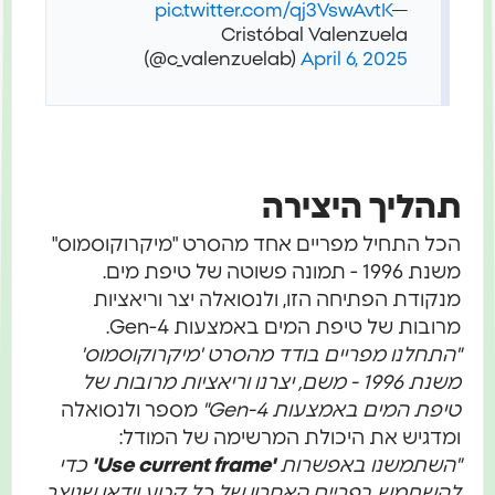
pic.twitter.com/qj3VswAvtK
—
Cristóbal Valenzuela
(@c_valenzuelab)
April 6, 2025
תהליך היצירה
הכל התחיל מפריים אחד מהסרט "מיקרוקוסמוס"
משנת 1996 - תמונה פשוטה של טיפת מים.
מנקודת הפתיחה הזו, ולנסואלה יצר וריאציות
מרובות של טיפת המים באמצעות Gen-4.
"התחלנו מפריים בודד מהסרט 'מיקרוקוסמוס'
משנת 1996 - משם, יצרנו וריאציות מרובות של
טיפת המים באמצעות Gen-4"
מספר ולנסואלה
ומדגיש את היכולת המרשימה של המודל:
"השתמשנו באפשרות
'Use current frame'
כדי
להשתמש בפריים האחרון של כל קטע וידאו שנוצר