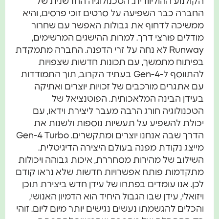
הקולנוע ההוליוודית. הטכנולוגיה החדשנית של
החברה כבר השפיעה על סרטים זוכי פרסים, והיא
ממשיכה לדחוף את גבולות האפשר עם שחרור
מודלים פורצי דרך. למרות ההישגים המרשימים,
Runway לא נחה על זרי הדפנה. החברה מתמקדת
בפיתוח מתמשך, עם תכונות חדשות שצפויות
להתווסף ל-Gen-4 בעתיד הקרוב, תוך התמודדות
עם אתגרים מורכבים של זכויות יוצרים ואתיקה
בעידן הבינה המלאכותית. הפוטנציאל של
הטכנולוגיה חורג הרבה מעבר ליצירת וידאו, עם
יכולת להשפיע על תעשיות נוספות ולשנות את
הדרך שבה אנחנו יוצרים ומתקשרים. Gen-4 Turbo
מייצג נקודת מפנה בעולם היצירה הדיגיטלית.
השילוב של מהירות מסחררת, איכות גבוהה ויכולות
מתקדמות פותח אפשרויות חדשות שלא נראו קודם
לכן. אנו עומדים בפתחו של עידן חדש ביצירת תוכן
ויזואלי, עידן שבו הגבול היחיד הוא הדמיון האנושי,
והכלים להגשמתו נעשים נגישים יותר מיום ליום. זוהי