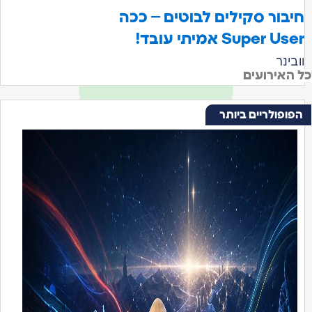
יבור סקילים לבוטים – ככה
Super Us אמיתי עובד!
בינר
האירועים
פופולריים ביותר