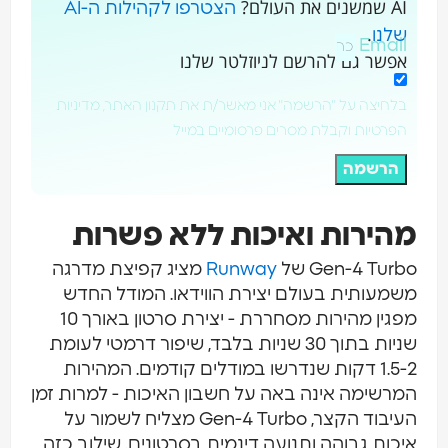
AI שמשנים את העולם?
הצטרפו לקהילות ה-AI
.
שלנו
Email
אפשר גם להרשם לניוזלטר שלנו
בלחיצה על "הרשמה" אני מאשר/ת את תקנון האתר, מדיניות
הפרטיות וקבלת מסרים פרסומיים במייל
הרשמה
מהירות ואיכות ללא פשרות
Gen-4 Turbo של
Runway
מציג קפיצת מדרגה
משמעותית בעולם יצירת הווידאו. המודל החדש
מפגין מהירות מסחררת - יצירת סרטון באורך 10
שניות בתוך 30 שניות בלבד, שיפור דרמטי לעומת
1.5-2 דקות שנדרשו במודלים קודמים. המהירות
המרשימה אינה באה על חשבון האיכות - למרות זמן
העיבוד הקצר, Gen-4 Turbo מצליח לשמור על
איכות גבוהה ותנועה דינמית בסרטונים. שילוב כזה