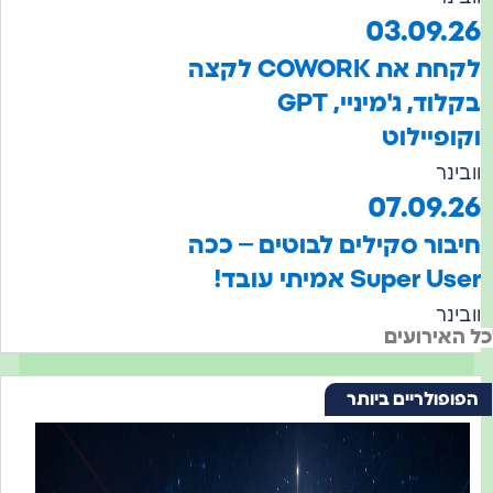
03.09.
לקחת את COWORK לקצה
בקלוד, ג'מיניי, GPT
ופיילוט
ינר
07.09.
בור סקילים לבוטים – ככה
Super  אמיתי עובד!
ינר
אירועים
פולריים ביותר