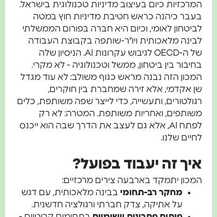
המרכזיות כיום בעיצוב מדיניות טכנולוגית בישראל.
בעבר כיהנה כראש חטיבת מדיניות חוץ במטה
לביטחון לאומי, וכיום היא חברה בפורום הממשלתי
לבינה מלאכותית ויו"ר-שותפה בקבוצת העבודה
של ה-OECD לגיבוש עקרונות AI. הניסיון שלה
בחיבור בין ביטחון, ממשל וטכנולוגיה - לא מקרי.
המכון הזה נבנה מראש כגוף משולב: לא עוד מגדל
שן אקדמי, אלא זירה שמחברת בין חוקרים,
רגולטורים, ותעשייה, כדי לייצר שפה משותפת, כלים
משותפים, ואחריות משותפת. המטרה: לא רק
לפתח AI, אלא גם לעצב את הדרך שבה הוא ייכנס
לחיים שלנו.
איך זה יעבוד בפועל?
המכון יתמקד בארבעה צירים מרכזיים:
מחקר רב-תחומי
בבינה מלאכותית, עם דגש
על אתיקה, צדק חברתי ורגולציה חדשנית.
פיתוח פתרונות יישומיים
בתחומים קריטיים -