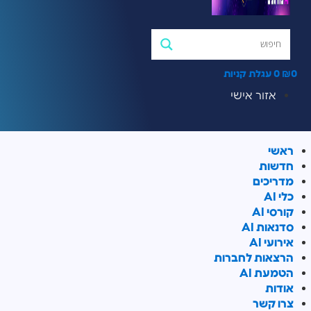
0
עגלת קניות
אזור אישי
אשי
דשות
דריכים
י AI
ורסי AI
דנאות AI
ירועי AI
רצאות לחברות
טמעת AI
ודות
רו קשר