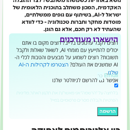
נושא באחריות כשמשהו משתבש? לצד ההובלה
האקדמית, המכון משתלב בתוכנית הלאומית של
ישראל ל-AI, בשיתוף עם גופים ממשלתיים,
מוסדות מחקר וחברות טכנולוגיה - כדי לוודא
שהעתיד לא רק חכם, אלא גם הוגן.
הישארו מעודכנים
רוצים לקבל עדכונים בלייב? רוצים מקום בו אתם
יכולים להתייעץ עם מומחי AI, לשאול שאלות ולקבל
תשובות? רוצים לשמוע על מבצעים והטבות לכלי ה-
AI שמשנים את העולם?
הצטרפו לקהילות ה-AI
.
שלנו
Email
אפשר גם להרשם לניוזלטר שלנו
בלחיצה על "הרשמה" אני מאשר/ת את תקנון האתר, מדיניות
הפרטיות וקבלת מסרים פרסומיים במייל
הרשמה