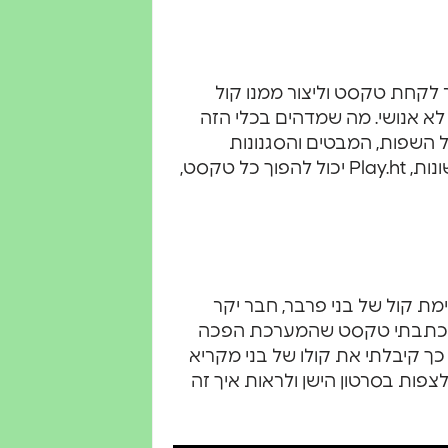
מדובר בכלי שמאפשר לקחת טקסט וליצור ממנו קול
א אנושי. מה שמדהים בכלי הזה
ל השפות, המבטים והסגנונות
שהמערכת מציעה. עם יותר מ-900 קולות ו-142 שפות שונות, Play.ht יכול להפוך כל טקסט,
 קול של בני פרבר, חבר יקר
את קולו של בני וכתבתי טקסט שהמערכת הפכה
 כך קיבלתי את קולו של בני מקריא
פות בסרטון הישן ולראות איך זה