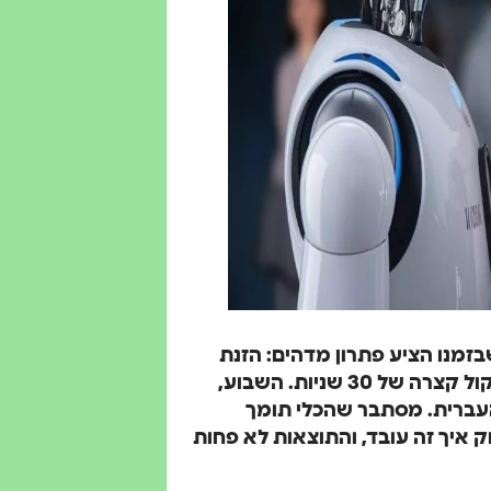
שבזמנו הציע פתרון מדהים: הזנת
טקסט ויצירת קול ריאליסטי במיוחד, בהתאם לדגימת קול קצרה של 30 שניות. השבוע,
י העברית. מסתבר שהכלי תומך
ק איך זה עובד, והתוצאות לא פחות