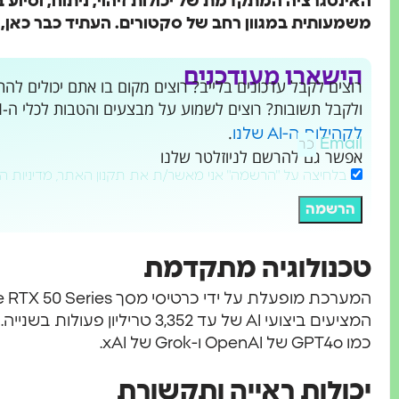
האינטגרציה המתקדמת של יכולות זיהוי, ניתוח, וסיוע 
משמעותית במגוון רחב של סקטורים. העתיד כבר כאן, 
הישארו מעודכנים
ולקבל תשובות? רוצים לשמוע על מבצעים והטבות לכלי ה-AI שמשנים את העולם?
.
לקהילות ה-AI שלנו
Email
אפשר גם להרשם לניוזלטר שלנו
בלחיצה על "הרשמה" אני מאשר/ת את תקנון האתר, מדיניות ה
הרשמה
טכנולוגיה מתקדמת
כמו GPT4o של OpenAI ו-Grok של xAI.
יכולות ראייה ותקשורת