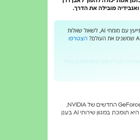
בזמן אמת יכולה להפוך לאבן דרך
ואנבידיה מובילה את הדרך.
רוצים לקבל עדכונים בלייב? רוצים מקום בו אתם יכולים להתייעץ עם מומחי AI, לשאול שאלות
הצטרפו
פרטיות וקבלת מסרים פרסומיים במייל
המערכת מופעלת על ידי כרטיסי מסך GeForce RTX 50 Series החדשים של NVIDIA,
המציעים ביצועי AI של עד 3,352 טריליון פעולות בשנייה. היא תומכת במגוון שירותי AI בענן