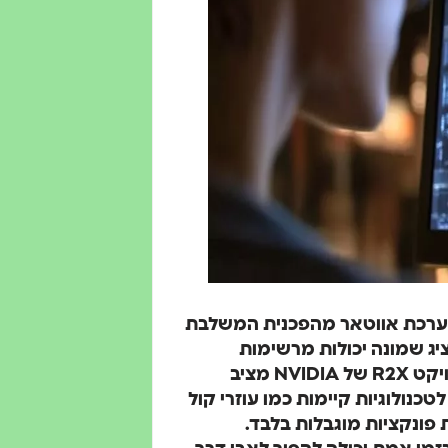
CES 2025, NVIDI חשפה את פרויקט R2X, מערכת אווטאר מהפכנית המשלבת
יג שמונה יכולות מרשימות
שמשנות את האופן בו נתקשר עם המחשבים שלנו. פרויקט R2X של NVIDIA מציב
נולוגיות קיימות כמו עוזרי קול
 פונקציות מוגבלות בלבד.