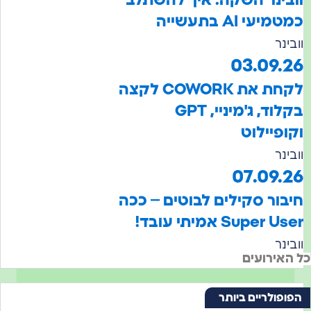
עי AI בתעשייה
נר
03.09.
לקחת את COWORK לקצה
בקלוד, ג'מיניי, GPT
פיילוט
נר
07.09.
ור סקילים לבוטים – ככה
Super אמיתי עובד!
נר
אירועים
ולריים ביותר