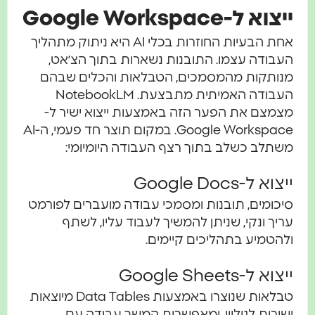
צוא ל-Google Workspace
אחת הבעיות החוזרות בכלי AI היא ניתוק מתהליך
עבודה עצמו. התובנות נשארות בתוך הצ׳אט,
נותקות מהמסמכים, הטבלאות והכלים שבהם
העבודה האמיתית מתבצעת. NotebookLM
צמצם את הפער הזה באמצעות ייצוא ישיר ל-
Google Workspace. במקום תוצר חד פעמי, ה-AI
שתלב כשלב בתוך רצף העבודה היומיומי:
צוא ל-Google Docs
יכומים, תובנות ומסמכי עבודה מועברים לפורמט
ריך ונקי, שניתן להמשיך לעבוד עליו, לשתף
להטמיע בתהליכים קיימים.
צוא ל-Google Sheets
טבלאות שנוצרו באמצעות Data Tables מיוצאות
שירות לגיליון, ומאפשרות המשך עבודה עם