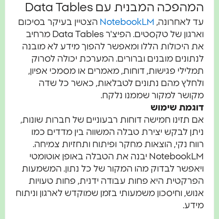
מהפכה המבנית עם Data Tables
ד לאחרונה,
NotebookLM
הצטיין בעיקר בסיכום
וארגון של טקסטים. הפיצ'ר Data Tables מרחיב
ת היכולות הללו ומאפשר להפוך מידע לא מובנה
נתונים מובנים וברורים. המערכת יכולה לסרוק
מלילי פגישות, דוחות, מאמרים או מסמכי אפיון,
לחלץ מהם נתונים לטבלאות, כאשר כל שדה
קושר למקור שממנו נלקח.
וגמת שימוש
ם תזינו חמישה דוחות רבעוניים של חברות שונות,
יתן לבקש יצירת טבלה המשווה בין מדדים כמו
ווח נקי, הוצאות מחקר ופיתוח ותחזיות צמיחה.
NotebookLM יבנה את הטבלה באופן אוטומטי
יאפשר לבדוק מהו המקור של כל נתון. המשמעות
פרקטית היא פחות עבודה ידנית, פחות טעויות
נוש, וחיסכון משמעותי בזמן שמוקדש לארגון וניתוח
ידע.