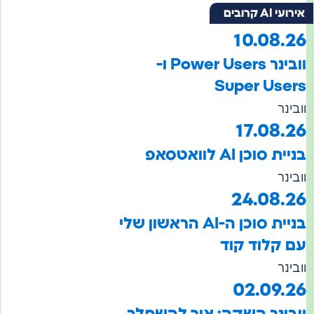
A קרובים
10.08.
וובינר Power Users ו-
Super Us
נר
17.08.
סוכן AI לוואטסאפ
נר
24.08.
בניית סוכן ה-AI הראשון שלי
קלוד קוד
נר
02.09.
ינר השקה: איך להשתלב