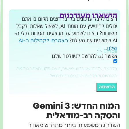
הישארו מעודכנים
רוצים לקבל עדכונים בלייב? רוצים מקום בו אתם
יכולים להתייעץ עם מומחי AI, לשאול שאלות ולקבל
תשובות? רוצים לשמוע על מבצעים והטבות לכלי ה-
AI שמשנים את העולם?
הצטרפו לקהילות ה-AI
.
שלנו
Email
אפשר גם להרשם לניוזלטר שלנו
בלחיצה על "הרשמה" אני מאשר/ת את תקנון האתר, מדיניות
הפרטיות וקבלת מסרים פרסומיים במייל
הרשמה
המוח החדש: Gemini 3
הסקה רב-מודאלית
שדרוג המשמעותי ביותר מתרחש מאחורי