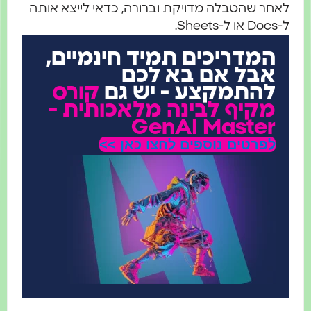
אחר שהטבלה מדויקת וברורה, כדאי לייצא אותה
 או ל-Sheets.
המדריכים תמיד חינמיים,
אבל אם בא לכם
להתמקצע - יש גם
קורס
מקיף לבינה מלאכותית -
GenAI Master
לפרטים נוספים לחצו כאן >>