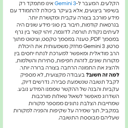
קלעים. המעבר ל-
Gemini 3
אינו מתמקד רק
שיפור ביצועים, אלא בעיקר ביכולת להתמודד עם
ידע מורכב בצורה עקבית ומקושרת יותר.
גרסאות קודמות, חיבור בין סוגי מידע שונים היה
עיתים נקודת תורפה. לדוגמה, זיהוי קשר בין גרף
במסמך PDF, טענה במסמך טקסט, וציטוט מתוך
סרטון. Gemini 3 מחזק משמעותית את היכולת
רב מודאלית ומאפשר למערכת לנתח יחסים בין
קורות שונים, לזהות חפיפות, סתירות והשלמות,
להציג את התמונה הרחבה בצורה ברורה יותר.
מה זה חשוב?
בעבודה מקצועית, לא מספיק
קבל תשובה שנשמעת סבירה. נדרשים דיוק,
קביות והבנה של ההקשר שממנו המידע נובע.
שדרוג מאפשר לשאול שאלות מורכבות
מחייבות הצלבת נתונים ממספר מקורות
מקביל, תוך שמירה על שקיפות והפניה למקורות
עליהם מבוססת התשובה.