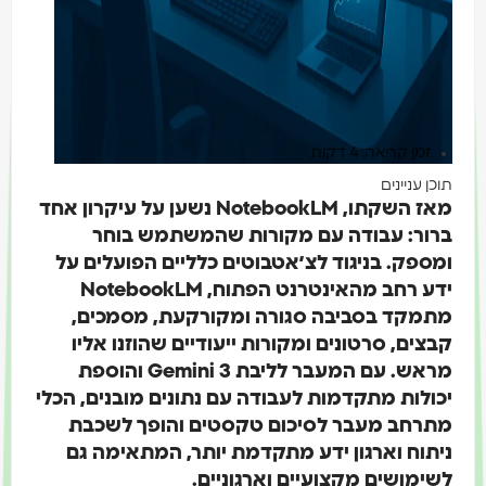
זמן קריאה: 4 דקות
וכן עניינים
מאז השקתו, NotebookLM נשען על עיקרון אחד
רור: עבודה עם מקורות שהמשתמש בוחר
מספק. בניגוד לצ׳אטבוטים כלליים הפועלים על
ידע רחב מהאינטרנט הפתוח, NotebookLM
תמקד בסביבה סגורה ומקורקעת, מסמכים,
בצים, סרטונים ומקורות ייעודיים שהוזנו אליו
מראש. עם המעבר לליבת Gemini 3 והוספת
כולות מתקדמות לעבודה עם נתונים מובנים, הכלי
תרחב מעבר לסיכום טקסטים והופך לשכבת
יתוח וארגון ידע מתקדמת יותר, המתאימה גם
שימושים מקצועיים וארגוניים.