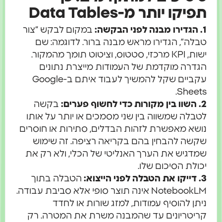
פיקו יותר מ-Data Tables
ני הבקשה:
במקום לבקש “צור
בלה”, הגדירו מראש מבנה ברור. לדוגמה: שם
ישות, KPI מרכזי, סטטוס, וציטוט תומך מהמקור.
גדרה מוקדמת של העמודות מייצרת נתונים
עקביים שקל להמשיך לעבוד איתם ב-Google
Sheets
ות כדי לחשוף פערים:
בקשה
טבלה שמשווה בין שני מסמכים או יותר על אותו
ושא מאפשרת לזהות הבדלים, סתירות או חוסרים
קשה להבחין בהם בקריאה רציפה. זה שימוש
מדגיש את הערך האנליטי של הכלי, ולא רק את
כולת הסיכום שלו.
בלה לפני הייצוא:
הטבלה בתוך
NotebookLM אינה תוצר סופי אלא סביבת עבודה.
יתן להוסיף עמודות, למזג שורות או לחדד
ריטריונים עד שהמבנה משרת את המטרה. רק