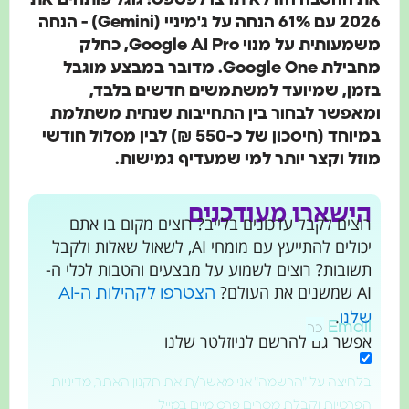
2026 עם 61% הנחה על ג'מיניי (Gemini) - הנחה
משמעותית על מנוי Google AI Pro, כחלק
מחבילת Google One. מדובר במבצע מוגבל
בזמן, שמיועד למשתמשים חדשים בלבד,
ומאפשר לבחור בין התחייבות שנתית משתלמת
במיוחד (חיסכון של כ-550 ₪) לבין מסלול חודשי
מוזל וקצר יותר למי שמעדיף גמישות.
הישארו מעודכנים
רוצים לקבל עדכונים בלייב? רוצים מקום בו אתם
יכולים להתייעץ עם מומחי AI, לשאול שאלות ולקבל
תשובות? רוצים לשמוע על מבצעים והטבות לכלי ה-
AI שמשנים את העולם?
הצטרפו לקהילות ה-AI
.
שלנו
Email
אפשר גם להרשם לניוזלטר שלנו
בלחיצה על "הרשמה" אני מאשר/ת את תקנון האתר, מדיניות
הפרטיות וקבלת מסרים פרסומיים במייל