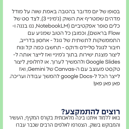
בסופו של יום מדובר בהטבה באמת שווה על מודל
מדהים שמטריף את השוק (ג'מיניי 3), לצד סט של
כלים סופר אפקטיביים (NotebookLM, ננו בננה ו-
Flow בראשם), וכמובן כל הטוב שמגיע עם
התממשקות לתשתית של גוגל - אחסון בדרייב,
חיבור לגוגל סליידס ודוקס - תחשבו כמה קל ונוח
ליצור מצגת ישירות בתוך ג'מיניי ואז לייצר אותה ל-
Google Slides ולהמשיך לערוך. או לחלופין, ליצור
טקסט מעוצב עם ה-Canvas של Gemini, ואז
לייצר הכל ל-google Docs להמשך עבודה ועריכה.
פאן פאן פאן!
רוצים להתמקצע?
בואו ללמוד איתנו בינה מלאכותית בקורס המקיף, העשיר
והמבוקש בשוק. הצטרפו לאלפים הרבים שכבר עברו