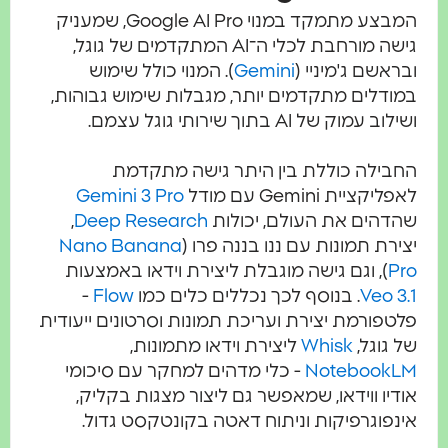
המבצע מתמקד במנוי Google AI Pro, שמעניק
גישה מורחבת לכלי ה־AI המתקדמים של גוגל,
ובראשם ג'מיניי (
Gemini
). המנוי כולל שימוש
במודלים מתקדמים יותר, מגבלות שימוש גבוהות,
ושילוב עמוק של AI בתוך שירותי גוגל עצמם.
החבילה כוללת בין היתר גישה מתקדמת
לאפליקציית Gemini עם מודל
Gemini 3 Pro
שהדהים את העולם, יכולות
Deep Research
,
יצירת תמונות עם ננו בננה פרו (
Nano Banana
Pro
), וגם גישה מוגבלת ליצירת וידאו באמצעות
Veo 3.1
. בנוסף לכך נכללים כלים כמו
Flow
-
פלטפורמת יצירת ועריכת תמונות וסרטונים ייעודית
של גוגל,
Whisk
ליצירת וידאו מתמונות,
NotebookLM
- כלי מדהים למחקר עם סיכומי
אודיו ווידאו, שמאפשר גם ליצור מצגות בקליק,
אינפוגרפיקות וניתוח דאטה בקונטקסט גדול.