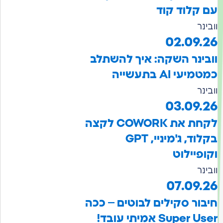
עם קלוד קוד
וובינר
02.09.26
וובינר השקה: איך להשתלב
כמטמיעי AI בתעשייה
וובינר
03.09.26
לקחת את COWORK לקצה
בקלוד, ג'מיניי, GPT
וקופיילוט
וובינר
07.09.26
חיבור סקילים לבוטים – ככה
Super User אמיתי עובד!