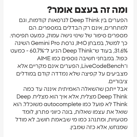
ומה זה בעצם אומר?
הפערים בין Deep Think לגרסאות קודמות, וגם
למתחרים, אינם רק הבדלים במספרים. הם
מספרים סיפור של שינוי גישה עמוק, כמעט תפיסתי.
כך למשל, במבחן IMO, גרסת Gemini Pro השיגה
31.6%, בעוד ש־Deep Think הגיע ל־60.7% - כמעט
כפול. במבחני חשיבה נוספים כמו AIME
ו־LiveCodeBench, הפערים אינם מקריים אלא
מצביעים על קפיצה שלא נמדדה קודם במודלים
ציבוריים.
אבל ייתכן שהשאלה האמיתית איננה עד כמה
Deep Think מצליח, אלא איך הוא מצליח. Deep
Think לא פועל כמו autocomplete משוכלל. הוא
שואל את עצמו שאלות, בונה כיווני פתרון, לומד
מטעויות, ומתנהג כמו מי שבאמת חושב. לא מודל
שמנחש, אלא כזה שמבין.