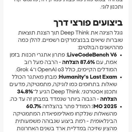
ותכנון לוגי.
ביצועים פורצי דרך
גוגל הציגה את Deep Think תוך הצגת תוצאות
שוברות שיאים בבנצ'מרקים רשמיים. להלן כמה
מההישגים הבולטים:
LiveCodeBench V6
: פתרון אתגרי תכנות בזמן
אמת, עם
87.6% הצלחה
- הרבה מעל רוב
המודלים הקיימים, כולל OpenAI o3 ו־Grok 4.
Humanity’s Last Exam
: מבחן מאתגר הכולל
שאלות בתחומים כמו לוגיקה, מתמטיקה, מדעים
ותכנון אסטרטגי. Deep Think הגיע ל־
34.8%
הצלחה
- הגבוה ביותר שנמדד במבחן זה עד כה.
MO 2025
I
: המודל פתר בהצלחה
60.7%
מהשאלות שנלקחו מאולימפיאדת המתמטיקה
הבינלאומית - רמת ביצוע שגבוהה משמעותית
מהציון שזיכה במדליית ארד בשנים האחרונות