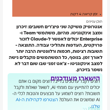
זמן קריאה: 4 דקות
תוכן עניינים
אנטרופיק משיקה שני פיצ'רים חשובים: זיכרון
ומצב אינקוגניטו. מהיום, משתמשי Team ו-
Enterprise יכולים לאפשר ל-Claude לזכור
פרויקטים, העדפות ותהליכי עבודה. התוצאה -
תשובות רציפות, חכמות ורלוונטיות הרבה יותר
לאורך זמן. בנוסף, כל המשתמשים מקבלים גישה
למצב אינקוגניטו - צ'אט זמני שבו שום דבר לא
נשמר בזיכרון.
הישארו מעודכנים
רוצים לקבל עדכונים בלייב? רוצים מקום בו אתם
יכולים להתייעץ עם מומחי AI, לשאול שאלות ולקבל
תשובות? רוצים לשמוע על מבצעים והטבות לכלי ה-
AI שמשנים את העולם?
הצטרפו לקהילות ה-AI
.
שלנו
Email