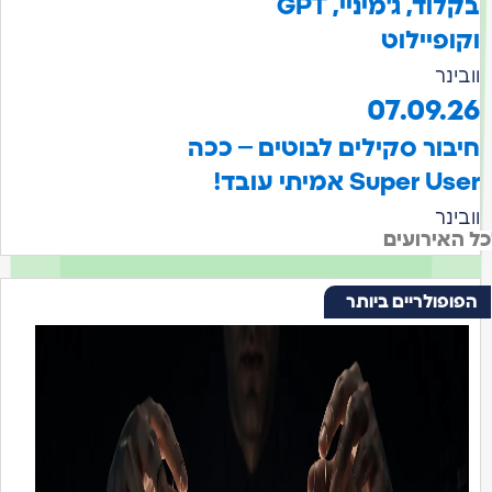
בקלוד, ג'מיניי, GPT
וקופיילוט
וובינר
07.09.26
חיבור סקילים לבוטים – ככה
Super User אמיתי עובד!
וובינר
כל האירועים
הפופולריים ביותר