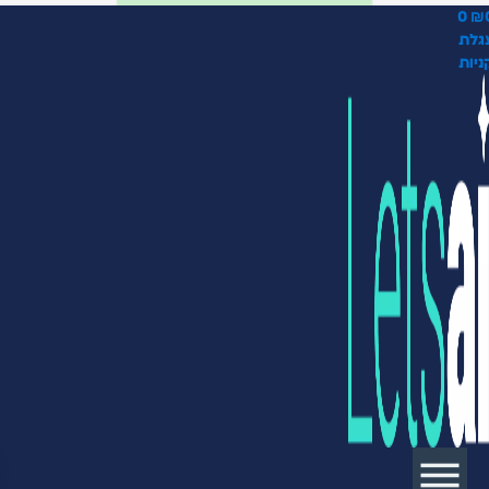
0
₪
גלת
ניות