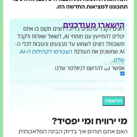
תתכוננו למציאות החדשה הזו.
הישארו מעודכנים
רוצים לקבל עדכונים בלייב? רוצים מקום בו אתם
יכולים להתייעץ עם מומחי AI, לשאול שאלות ולקבל
תשובות? רוצים לשמוע על מבצעים והטבות לכלי ה-
AI שמשנים את העולם?
הצטרפו לקהילות ה-AI
.
שלנו
Email
אפשר גם להרשם לניוזלטר שלנו
בלחיצה על "הרשמה" אני מאשר/ת את תקנון האתר, מדיניות
הפרטיות וקבלת מסרים פרסומיים במייל
הרשמה
מי ירוויח ומי יפסיד?
האם אתם תוהים איך בדיוק הבינה המלאכותית