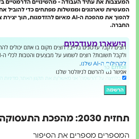
המעצבות את עתיד העבודה - מהשינויים הדרמטיים ב
המעשיות שארגונים וממשלות מפתחים כדי להוביל את הש
להפוך את מהפכת ה-AI מאיום להזדמנות, 
החברה.
הישארו מעודכנים
ולקבל תשובות? רוצים לשמוע על מבצעים והטבות לכלי ה-AI שמשנים את העולם?
.
לקהילות ה-AI שלנו
Email
אפשר גם להרשם לניוזלטר שלנו
בלחיצה על "הרשמה" אני מאשר/ת את תקנון האתר, מדיניות ה
הרשמה
תחזית 2030: מהפכת התעסוקה העולמית
המספרים מספרים את הסיפור