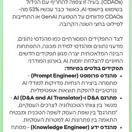
(CDAOs). בעיה זו צפויה להחריף עם הגידול
בשימוש ביישומי AI, כאשר כבר עכשיו 53% מה-
CDAOs מדווחים על הטמעת GenAI או התחייבות
ילוט בחצי השנה הקרובה.
 התפקידים המסורתיים כמו מהנדסי נתונים,
ני נתונים ומהנדסי למידת מכונה, התפתחות
נה המלאכותית יצרה מגוון תפקידים חדשים
יים להצלחת יוזמות AI בארגון המודרני.
ידים בולטים במיוחד:
מהנדס פרומפט (Prompt Engineer)
-
מתמחה ביצירת הנחיות מדויקות למודלי AI
גנרטיביים להפקת תוצאות אופטימליות.
מתרגם D&A ו-AI (D&A and AI Translator)
-
מגשר בין צוותי הטכנולוגיה לצרכים העסקיים,
"מתרגם" בין שפת העסק לשפה הטכנית ומבטיח
התאמה בין פתרונות AI למטרות העסקיות.
מהנדס ידע (Knowledge Engineer)
- מפתח