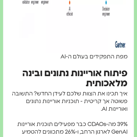
 התפקידים בעולם ה-AI
תוח אוריינות נתונים ובינה
אכותית
 תכינו את הצוות שלכם לעידן החדש? התשובה
טה אך קריטית - תוכניות אוריינות נתונים
יינות AI.
39% מה-CDAOs כבר מפעילים תוכנית אוריינות
GenAI לארגון הרחב, ו-26% מתכוונים להטמיע