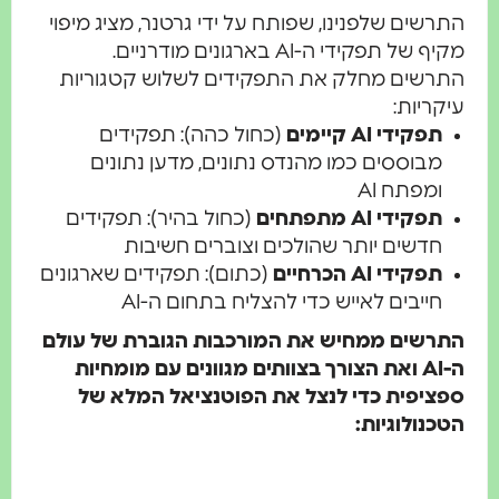
שים שלפנינו, שפותח על ידי גרטנר, מציג מיפוי
מקיף של תפקידי ה-AI בארגונים מודרניים.
רשים מחלק את התפקידים לשלוש קטגוריות
ריות:
תפקידי AI קיימים
(כחול כהה): תפקידים
מבוססים כמו מהנדס נתונים, מדען נתונים
ומפתח AI
תפקידי AI מתפתחים
(כחול בהיר): תפקידים
חדשים יותר שהולכים וצוברים חשיבות
תפקידי AI הכרחיים
(כתום): תפקידים שארגונים
חייבים לאייש כדי להצליח בתחום ה-AI
רשים ממחיש את המורכבות הגוברת של עולם
ה-AI ואת הצורך בצוותים מגוונים עם מומחיות
יפית כדי לנצל את הפוטנציאל המלא של
נולוגיות: