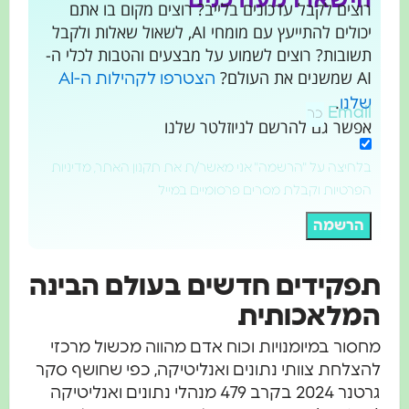
ישארו מעודכנים
צים לקבל עדכונים בלייב? רוצים מקום בו אתם
יכולים להתייעץ עם מומחי AI, לשאול שאלות ולקבל
ובות? רוצים לשמוע על מבצעים והטבות לכלי ה-
ת העולם?
הצטרפו לקהילות ה-AI
.
נו
Emai
שר גם להרשם לניוזלטר שלנו
חיצה על "הרשמה" אני מאשר/ת את תקנון האתר, מדיניות
רטיות וקבלת מסרים פרסומיים במייל
רשמה
קידים חדשים בעולם הבינה
לאכותית
ור במיומנויות וכוח אדם מהווה מכשול מרכזי
לחת צוותי נתונים ואנליטיקה, כפי שחושף סקר
גרטנר 2024 בקרב 479 מנהלי נתונים ואנליטיקה