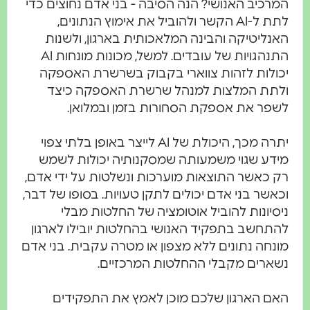
כיב האנושי? הנה הסיבה - בני אדם נחוצים כדי
לתת ל-AI הקשר ולהוביל את אימוץ הנתונים,
ליטיקה והבינה המלאכותית בארגון, ולשנות
התנהגויות של עובדים. למשל, מכונות מונחות AI
לות לזהות צווארי בקבוק בשרשרת האספקה
תת המלצות למנהל שרשרת האספקה כיצד
ר את אספקת הסחורות בזמן ובמלואן.
יתרה מכך, היכולת של AI לייצר באופן בלתי צפוי
ע שגוי משמעותה שמסקנותיה יכולות לשמש
כאשר התוצאות מוערכות ונשלטות על ידי אדם,
שר בני אדם יכולים לתקן טעויות. בסופו של דבר,
יונות להוביל אוטומציה של החלטות מבלי
חשב בתפקיד האנושי בהחלטות יובילו לארגון
חה נתונים ללא מצפון או מטרה עקבית. בני אדם
רים מקבלי ההחלטות המרכזיים.
 הארגון שלכם מוכן לאמץ את התפקידים