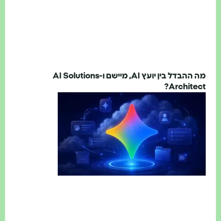
מה ההבדל בין יועץ AI, מיישם ו-AI Solutions
Archite