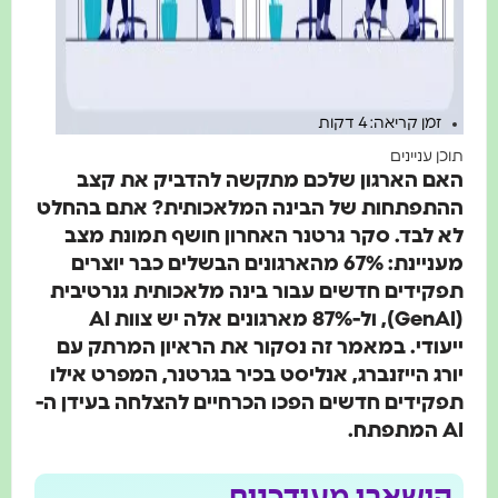
זמן קריאה: 4 דקות
 עניינים
ם הארגון שלכם מתקשה להדביק את קצב
תפתחות של הבינה המלאכותית? אתם בהחלט
לבד. סקר גרטנר האחרון חושף תמונת מצב
מעניינת: 67% מהארגונים הבשלים כבר יוצרים
ידים חדשים עבור בינה מלאכותית גנרטיבית
(GenAI), ול-87% מארגונים אלה יש צוות AI
ודי. במאמר זה נסקור את הראיון המרתק עם
ג הייזנברג, אנליסט בכיר בגרטנר, המפרט אילו
ידים חדשים הפכו הכרחיים להצלחה בעידן ה-