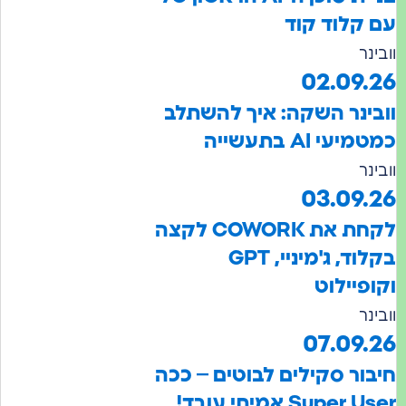
לוד קוד
02.09
נר השקה: איך להשתלב
AI בתעשייה
03.09
לקחת את COWORK לקצה
בקלוד, ג'מיניי, GPT
יילוט
07.0
ר סקילים לבוטים – ככה
Su אמיתי עובד!