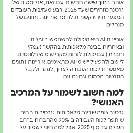
ה בתוך שישה חודשים. עם זאת, אנליסטים של
גרטנר מזהירים שעד 2028, רבע מעזיבות העובדים
ערות יהיו קשורות לחוסר אוריינות נתונים של
לים.
אוריינות AI היא היכולת להשתמש ביעילות
חריות בבינה מלאכותית בהקשר (עסקי
רתי) עם יכולת לזהות מקרי שימוש רלוונטיים,
ליישם ולהפעיל יישומי AI מתאימים. אוריינות נתונים
שרת לכוח העבודה לצרוך, לנתח ולקבל
טות חכמות עם נתונים.
ה חשוב לשמור על המרכיב
נושי?
נר צופה שבינה מלאכותית גנרטיבית תהיה
שותפה לכוח העבודה ב-90% מהחברות ברחבי
העולם עד סוף 2025. אבל למה חיוני לשמור על