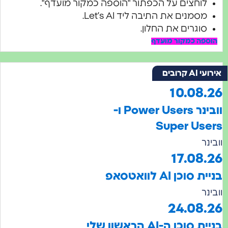
חצים על הכפתור "הוספה כמקור מועדף".
מנים את התיבה ליד Let’s AI.
גרים את החלון.
ה כמקור מועדף
בים
10.08
וובינר Power Users ו-
Super U
17.0
ן AI לוואטסאפ
24.08
בניית סוכן ה-AI הראשון שלי