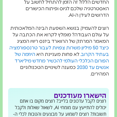
שים הללו? זה הזמן להתחיל לחשוב על
טרטגיה שלכם לגיוס ופיתוח הכישורים
ושים לעידן ה-AI.
ים להעמיק בנושא השפעת הבינה המלאכותית
עולם העבודה? מומלץ לקרוא את הכתבה על
מר המרתק של הרווארד ביזנס ריוויו המציג
כיצד 50 מיליון משרות צפויות לעבור טרנספורמציה
יד הקרוב.
לא פחות מעניינת היא
היוזמה של
רום הכלכלי העולמי להכשיר מחדש מיליארד
ם עד 2030
כמענה לשינויים הטכנולוגיים
ירים.
ישארו מעודכנים
צים לקבל עדכונים בלייב? רוצים מקום בו אתם
יכולים להתייעץ עם מומחי AI, לשאול שאלות ולקבל
ובות? רוצים לשמוע על מבצעים והטבות לכלי ה-