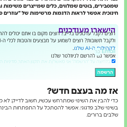
שמסבירים, בוטים שמלווים, כלים שמייצרים משימות וב
חינוכית אפשר לראות הדגמות מרשימות של “עוזרים פדג
הישארו מעודכנים
ולקבל תשובות? רוצים לשמוע על מבצעים והטבות לכלי ה-AI שמשנים את העולם?
.
לקהילות ה-AI שלנו
Email
אפשר גם להרשם לניוזלטר שלנו
בלחיצה על "הרשמה" אני מאשר/ת את תקנון האתר, מדיניות ה
הרשמה
אז מה בעצם חדש?
כדי להבין את השינוי שמתרחש עכשיו, חשוב לדייק: לא מ
בשינוי שלב פדגוגי. אפשר להסתכל על התפתחות הבינה
שלבים ברורים.