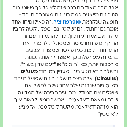
פנימי - כל נוירון מחזיק משמעות מסוימת.
אבל מהר מאוד התברר שזה לא כל כך פשוט. רוב
הנוירונים מייצגים כמה רעיונות מעורבבים יחד -
תופעה שנקראת
סופרפוזיציה
. זה כאילו נוירון אחד
אומר גם "חתול", גם "שקט" וגם "ספק". קשה להבין
מה הוא באמת "מתכוון". כדי להתמודד עם זה,
החוקרים פיתחו שיטה שמסוגלת להפריד את
הרעיונות - קצת כמו פילטר שמפריד צבעים
בתמונה מעורפלת. כך אפשר לראות תכונות
מורכבות יותר, כמו "היסוס" או "זעם עדין בשיר".
ובשלב הבא הגיע רעיון מעניין במיוחד:
מעגלים
(Circuits)
. אלה רצפים של נוירונים שפועלים יחד,
כמו סיפור שנבנה שלב אחר שלב. למשל, אם
שואלים את המודל "מהי עיר הבירה של המדינה
שבה נמצאת דאלאס?" - אפשר ממש לראות איך
הוא מזהה "דאלאס", מקשר ל"טקסס", ואז מגיע
ל"אוסטין".