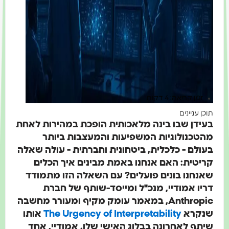
זמן קריאה: 4 דקות
תוכן עניינים
בעידן שבו בינה מלאכותית הופכת במהירות לאחת
מהטכנולוגיות המשפיעות והמעצבות ביותר
בעולם - כלכלית, ביטחונית וחברתית - עולה שאלה
קריטית: האם אנחנו באמת מבינים איך הכלים
שאנחנו בונים פועלים? עם השאלה הזו מתמודד
דריו אמודיי, מנכ"ל ומייסד-שותף של חברת
Anthropic, במאמר עומק מקיף ומעורר מחשבה
שנקרא
The Urgency of Interpretability
אותו
שיתף לאחרונה בבלוג האישי שלו. אמודיי, אחד