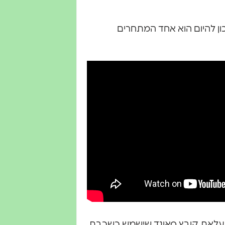
סצנה, ונכון להיום הוא אחד המתחרים
תר ש־Udio משחררים הוא העלאת קובץ סאונד שישמש כשכבת