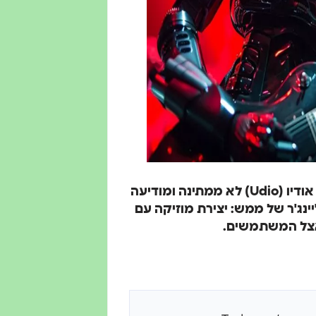
בזמן שסונו משחקים את עצמם 'קשים להשגה', חברת אודיו (Udio) לא ממתינה ומודיעה
ינג'ר של ממש: יצירת מוזיקה עם