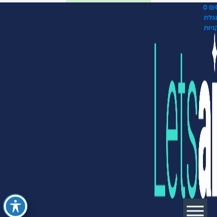
0
₪
גלת
ניות