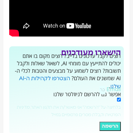
הישארו מעודכנים
רוצים לקבל עדכונים בלייב? רוצים מקום בו אתם
יכולים להתייעץ עם מומחי AI, לשאול שאלות ולקבל
תשובות? רוצים לשמוע על מבצעים והטבות לכלי ה-
AI שמשנים את העולם?
הצטרפו לקהילות ה-AI
.
שלנו
Email
אפשר גם להרשם לניוזלטר שלנו
בלחיצה על "הרשמה" אני מאשר/ת את תקנון האתר, מדיניות
הפרטיות וקבלת מסרים פרסומיים במייל
הרשמה