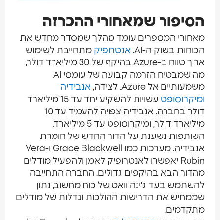
הסיפור שמאחורי ההכרזה
מאחורי המספרים עומד מהלך שמסדר מחדש את
הכוחות בשוק ה-AI.
אנטרופיק
מתחייבת לשימוש
ארוך טווח ב-Azure בהיקף של 30 מיליארד דולר,
מה שמבטיח הזרמה קבועה של עומסי AI
משמעותיים אל Azure. לצידה,
אנבידיה
ומיקרוסופט
עשויות להשקיע יחד עד 15 מיליארד
דולר בחברה. אנבידיה צפויה להעמיד עד 10
מיליארד דולר, ומיקרוסופט עד 5 מיליארד.
השותפות נשענת על הדור החדש של חומרת
אנבידיה. מערכות כמו Grace Blackwell ו-Vera
Rubin יאפשרו לאנטרופיק לאמן ולהפעיל מודלים
מהדור הבא בהיקפים גדולים. החברה התחייבה
להשתמש בעד ג'יגה וואט של כוח מחשוב, נתון
שממחיש את הדרישות ההולכות וגדלות של מודלים
מתקדמים.