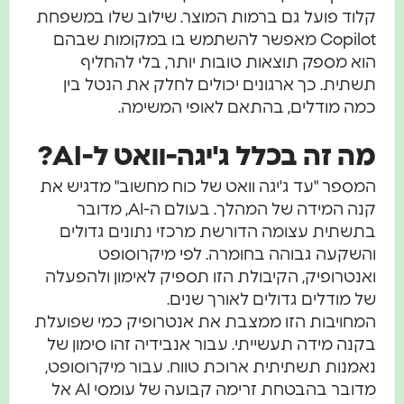
קלוד פועל גם ברמות המוצר. שילוב שלו במשפחת
Copilot מאפשר להשתמש בו במקומות שבהם
הוא מספק תוצאות טובות יותר, בלי להחליף
תשתית. כך ארגונים יכולים לחלק את הנטל בין
כמה מודלים, בהתאם לאופי המשימה.
מה זה בכלל ג'יגה-וואט ל-AI?
המספר "עד ג'יגה וואט של כוח מחשוב" מדגיש את
קנה המידה של המהלך. בעולם ה-AI, מדובר
בתשתית עצומה הדורשת מרכזי נתונים גדולים
והשקעה גבוהה בחומרה. לפי מיקרוסופט
ואנטרופיק, הקיבולת הזו תספיק לאימון ולהפעלה
של מודלים גדולים לאורך שנים.
המחויבות הזו ממצבת את אנטרופיק כמי שפועלת
בקנה מידה תעשייתי. עבור אנבידיה זהו סימון של
נאמנות תשתיתית ארוכת טווח. עבור מיקרוסופט,
מדובר בהבטחת זרימה קבועה של עומסי AI אל