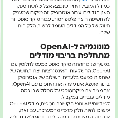
כמודל המוביל היחיד שנמצא אצל שלושת ספקי
הענן הגדולים. עבור אנטרופיק, זה מיקום שמעניק
לה חשיפה חוצה פלטפורמות. עבור מיקרוסופט, זה
חיזוק של סל המודלים העומד לרשות הלקוחות
שלה.
מונוגמיה ל-OpenAI
מתחלפת בריבוי מודלים
במשך שנים זוהתה מיקרוסופט כמעט לחלוטין עם
OpenAI. ההשקעות והאינטגרציות יצרו תחושה של
שותפות כמעט בלעדית. השילוב של אנטרופיק
בתוך Azure אינו מפרק את היחסים עם OpenAI,
אך מציב את מיקרוסופט על מסלול שבו כמה
מודלים עובדים במקביל.
לפי דיווחי AP וגופי תקשורת נוספים, מודלי OpenAI
ימשיכו להיות חלק מרכזי מהמערכת. עם זאת,
אנטרופיק מצטרפת כספק ליבה נוסף ולא כתחליף.