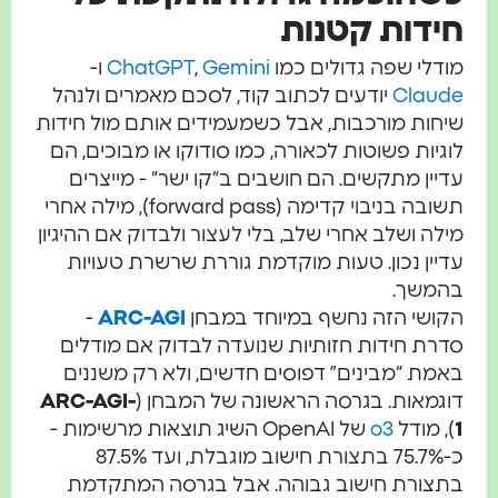
חידות קטנות
מודלי שפה גדולים כמו
Gemini
,
ChatGPT
ו-
Claude
יודעים לכתוב קוד, לסכם מאמרים ולנהל
שיחות מורכבות, אבל כשמעמידים אותם מול חידות
לוגיות פשוטות לכאורה, כמו סודוקו או מבוכים, הם
עדיין מתקשים. הם חושבים ב“קו ישר“ - מייצרים
תשובה בניבוי קדימה (forward pass), מילה אחרי
מילה ושלב אחרי שלב, בלי לעצור ולבדוק אם ההיגיון
עדיין נכון. טעות מוקדמת גוררת שרשרת טעויות
בהמשך.
הקושי הזה נחשף במיוחד במבחן
ARC-AGI
-
סדרת חידות חזותיות שנועדה לבדוק אם מודלים
באמת “מבינים” דפוסים חדשים, ולא רק משננים
דוגמאות. בגרסה הראשונה של המבחן (
ARC-AGI-
1
), מודל
o3
של OpenAI השיג תוצאות מרשימות -
כ-75.7% בתצורת חישוב מוגבלת, ועד 87.5%
בתצורת חישוב גבוהה. אבל בגרסה המתקדמת