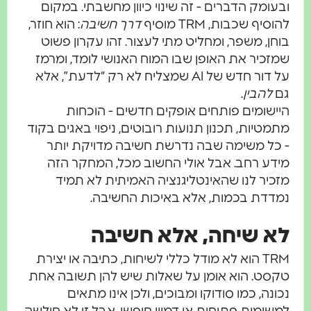
ובעומק הדברים - זה שינוי כיוון מחשבתי. במקום
להוסיף שכבות, TRM מוסיף
דרך חשיבה
: הוא חוזר,
בוחן, משפר, ומחליט מתי לעצור. זהו עקרון פשוט
שמזכיר את האופן שבו המוח האנושי לומד, ומרמז
על דור חדש של AI שמצליח לא רק “לדעת”, אלא
גם
להבין
.
היישומים פותחים אופקים חדשים - הוכחות
מתמטיות, תכנון תנועות רובוטים, ניפוי באגים בקוד
- כל משימה שבה נדרשת חשיבה מדויקת יותר
מידע רחב. אבל אולי החשוב מכל, המחקר הזה
מזכיר לנו שהאינטליגנציה האמיתית לא תמיד
נמדדת בכמות, אלא באיכות החשיבה.
לא שיחה, אלא חשיבה
TRM הוא לא מודל כללי לשיחות, כתיבה או יצירת
טקסט. הוא אומן על שאלות שיש להן תשובה אחת
נכונה, כמו סודוקו ומבוכים, ולכן אינו מתאים