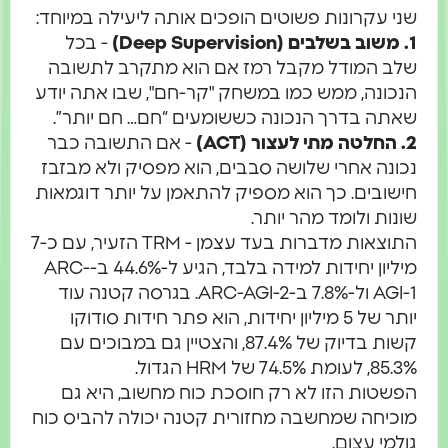
שני עקרונות פשוטים הופכים אותה ליעילה במיוחד:
1. משוב בשלבים (Deep Supervision)
- בכל
שלב המודל מקבל רמז אם הוא מתקרב לתשובה
הנכונה, ממש כמו במשחק "קר-חם", שבו אתה יודע
שאתה בדרך הנכונה כששומעים “חם… חם יותר”.
2. החלטה מתי לעצור (ACT)
- אם התשובה כבר
נכונה אחרי שלושה סבבים, הוא מפסיק ולא מבזבז
חישובים. כך הוא מספיק להתאמן על יותר דוגמאות
שונות ולומד מהר יותר.
התוצאות מדברות בעד עצמן - TRM הזעיר, עם כ-7
מיליון יחידות למידה בלבד, הגיע ל-44.6% ב-ARC-
AGI-1 ול-7.8% ב-ARC-AGI-2. בגרסה קטנה עוד
יותר של 5 מיליון יחידות, הוא פתר חידות סודוקו
קשות בדיוק של 87.4%, והצטיין גם במבוכים עם
85.3%, לעומת 74.5% של HRM הגדול.
הפשטות הזו לא רק חוסכת כוח מחשוב, היא גם
מוכיחה שמחשבה מחזורית קטנה יכולה להביס כוח
גולמי עצום.