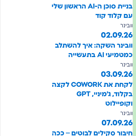
בניית סוכן ה-AI הראשון שלי
ם קלוד קוד
בינר
02.09.2
ובינר השקה: איך להשתלב
טמיעי AI בתעשייה
בינר
03.09.2
לקחת את COWORK לקצה
בקלוד, ג'מיניי, GPT
קופיילוט
בינר
07.09.2
יבור סקילים לבוטים – ככה