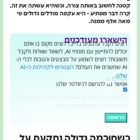
קטנה לחשוב באותה צורה, וכשהיא עשתה את זה,
קרה דבר מפתיע - היא עקפה מודלים גדולים פי
מאה אלף ממנה.
הישארו מעודכנים
רוצים לקבל עדכונים בלייב? רוצים מקום בו אתם
יכולים להתייעץ עם מומחי AI, לשאול שאלות ולקבל
תשובות? רוצים לשמוע על מבצעים והטבות לכלי ה-
AI שמשנים את העולם?
הצטרפו לקהילות ה-AI
.
שלנו
Email
אפשר גם להרשם לניוזלטר שלנו
בלחיצה על "הרשמה" אני מאשר/ת את תקנון האתר, מדיניות
הפרטיות וקבלת מסרים פרסומיים במייל
הרשמה
כשחוכמה גדולה נתקעת על