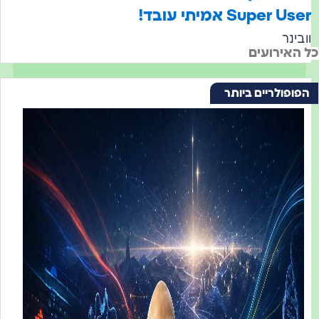
Super Us אמיתי עובד!
בינר
האירועים
פופולריים ביותר