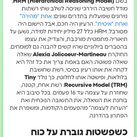
בשם
)
HRM (Hierarchical Reasoning Model
,
מודל חשיבה היררכי שניסה לשלב שתי רשתות
נוירונים שפועלות בתדרים שונים:
אחת “מהירה”
ואחת “איטית”
. הרעיון היה חכם, אבל היישום היה
מסורבל. HRM כלל 27 מיליון יחידות למידה, נשען על
תיאוריה מתמטית מורכבת, והצדיק את עצמו
בהסברים ביולוגיים שהיו קשים להבנה גם למומחים.
החוקרת
Alexia Jolicoeur-Martineau
שאלה
שאלה פשוטה: האם באמת צריך את כל זה? היא
לקחה את אותו רעיון בסיסי, רשת שחושבת
בלולאות, ופישטה אותו לחלוטין. כך נולד
Tiny
Recursive Model (TRM)
: רשת אחת, קטנה,
שחוזרת על עצמה עד 16 פעמים. בכל סיבוב היא
בוחנת את השאלה, את התשובה הנוכחית ואת
“הערות לעצמה” מהפעמים הקודמות, ומשפרת את
הפתרון בהדרגה.
כשפשטות גוברת על כוח