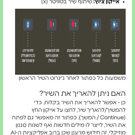
אייקון ציוץ:
שיתוף שיר בטוויטר (x)
שמעות כל כפתור לאחר ג'ינרוט השיר הראשון
אם ניתן להאריך את השיר?
ן - אפשר להאריך את השיר בקלות. כדי
המשיך/להאריך שיר, לחצו על אייקון החץ
(Continue / המשך). כפתור זה מאפשר גם לפתח
ת השיר, לייצר לו מילים חדשות ואף לשנות סגנון
מוזיקלי. זה חידוש מרענן שכן ברוב אפליקציות ה-AI