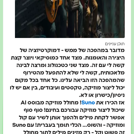
זמן קריאה: 9 דקות
וכן עניינים
דובר במהפכה של ממש - דמוקרטיזציה של
יצירה והאומנות. מצד אחד כמוסיקאי ויוצר קצת
שה לי עם זה. מצד שני כטכנולוג ומרצה לבינה
לאכותית, קשה לי שלא להתפעל מהטירוף
המהפכה הזו הביאה עלינו. כל אחד בכל מקום
כול ליצור מוזיקה, טקסטים ועיבודים, בין אם יש לו
יסיון/כישרון או לא.
ז הכירו את
Suno
! מחולל מוזיקה מבוסס AI
יכול ליצור מוזיקה עבורכם בחינם! סוף סוף
פשר לקחת מילים ולהפוך אותן לשיר עם קול
מוזיקה - והשוס... הכלי תומך בעברית! עם
Suno
ה פשוט וקל - רק מזינים מילים לתוך מחולל