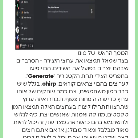
מסך הראשי של סונו
צד שמאל תמצאו את ערוצי היצירה - הסרברים
בהם יוצרים בפועל את השירים. הם יופיעו
תפריט הצידי תחת הקטגוריה "
Generate
".
ערוצים בהם יוצראים קוראים:
chirp
. בגלל שיש
בר המון משתמשים, יצרו כמה עותקים של אותו
רוץ כדי שיהיה פחות צפוף. תבחרו איזה ערוץ
תרצו ותתחילו ליצור! בערוצים האלה תמצאו המון
קסטים, מוזיקה ואמנות שאנשים יצרו. כיף לגלוש
להשתמש בהם כהשראה. מצד שני, זה יכול להיות
אוד מבלבל ומאוד מבולגן, אז אם אתם רוצים
צת שקט תעשייתי, אתם יכולים לשלוח לבוט