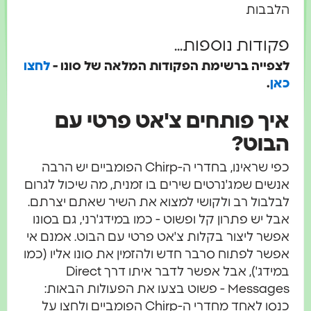
לבבות
קודות נוספות...
צפייה ברשימת הפקודות המלאה של סונו -
לחצו
אן
.
יך פותחים צ'אט פרטי עם
בוט?
כפי שראינו, בחדרי ה-Chirp הפומביים יש הרבה
נשים שמג'נרטים שירים בו זמנית, מה שיכול לגרום
בלבול רב ולקושי למצוא את השיר שאתם יצרתם.
בל יש פתרון קל ופשוט - כמו במידג'רני, גם בסונו
פשר ליצור בקלות צ'אט פרטי עם הבוט. אמנם אי
פשר לפתוח סרבר חדש ולהזמין את סונו אליו (כמו
במידג'), אבל אפשר לדבר איתו דרך Direct
Messa - פשוט בצעו את הפעולות הבאות:
כנסו לאחד מחדרי ה-Chirp הפומביים ולחצו על