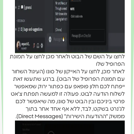
חצו על השם של הבוט ולאחר מכן לחצו על תמונת
פרופיל שלו
אחר מכן, לחצו על האייקון של סונו (העיגול השחור
ם תמונת הפרופיל של הבוט). ברגע שתעשו זאת
יפתח לכם חלון פופאפ עם כפתור ירוק שמאפשר
שלוח הודעה לבוט. פעולה זו למעשה תפתח צ'אט
רטי ביניכם ובין הבוט של סונו, מה שיאפשר לכם
ג'נרט בשקט, לבד, ללא אף אחד אחר בתוך
משק "ההודעות הישירות" (Direct Messages).