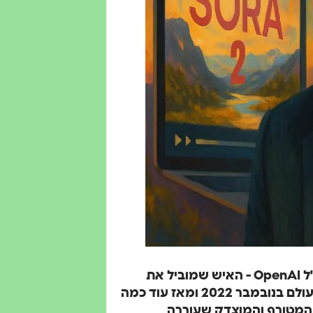
אני עוקב כבר תקופה אחרי הבלוג של סם אלטמן, מנכ"ל OpenAI - האיש שמוביל את
החברה שיצרה את ChatGPT ואת Sora ושינתה את העולם בנובמבר 2022 ומאז עוד כמה
 המטורף והמוצדק שעוררה