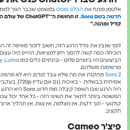
אלטמן פותח את
הבלוג פוסט
במשפט שכבר הפך לסמל
חדשה בשם Sora
. זו תחושת ה־‘PT
קליל ומהנה.”
לפני שנבין את גודל הרגע הזה, חשוב לזכור מאיפה זה ה
הוכיחה כמה קשה להפוך חזון למציאות. ההייפ היה עצום,
הביצועים היו בינוניים פלוס - ובינתיים כלים כמו
Luma
,
y
מרשימות משלהם.
Sora 2
מתקנת את מה שלא עבד קודם. היא לא מהפכה ט
היה הרגע שבו השפה קיב
הפשוטה ביותר לתאר את השינוי הזה - כל אחד יכול עכשיו
קולנועי - תוך דקות. אין מצלמה, אין צוות, אין תהליך ארוך
תקציב.
פיצ'ר Cameo