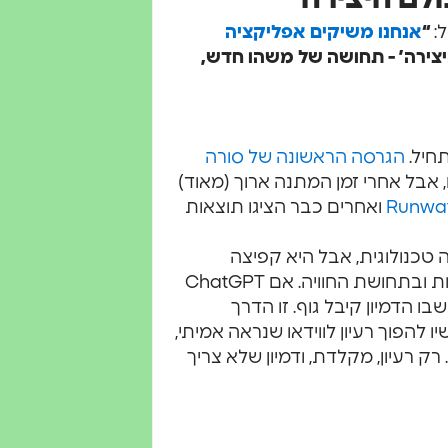
:
“
אנחנו משיקים אפליקציה
ChatG של עולם היצירה’ - תחושה של משהו חדש,
תחיל.
הגרסה הראשונה של סורה
 אבל אחרי זמן המתנה ארוך (מאוד)
Runwa
ואחרים כבר הציגו תוצאות
כנולוגית, אבל היא קפיצה
אמיתית בבשלות – באיכות (גם אם עדיין 720p), בעקביות ובתחושת החוויה. אם ChatGPT
לה מוח חדש, Sora היא הרגע שבו הדמיון קיבל גוף. זו הדרך
 להפוך רעיון לווידאו שנראה אמיתי,
. רק רעיון, מקלדת, ודמיון שלא צריך