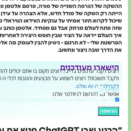
הייתה רק השקה של מודל חדש, אלא הצהרה על עידן ש
שיכול לקרוא תיגר אמיתי על ענקיות הווידאו הוויראלי 
שזה פתח לעולם מרתק אבל גם מפחיד. אלטמן כותב על
איך העולם ייראה על הציר שבין חופש היצירה לאחריות. 
הפרשנות שלי - לא תרגום - ניסיון להבין לעומק מה א
את הדרך שבה ניצור ונחשוב.
הישארו מעודכנים
ולקבל תשובות? רוצים לשמוע על מבצעים והטבות לכלי ה-AI שמשנים את העולם?
.
לקהילות ה-AI שלנו
Email
אפשר גם להרשם לניוזלטר שלנו
בלחיצה על "הרשמה" אני מאשר/ת את תקנון האתר, מדיניות ה
הרשמה
“הרגע שבו ChatGPT פגש את עולם היצירה”