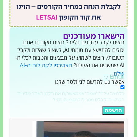
לקבלת הנחה במחיר הקורסים – הזינו
את קוד הקופון
LETSAI
ישארו מעודכנים
וצים לקבל עדכונים בלייב? רוצים מקום בו אתם
יכולים להתייעץ עם מומחי AI, לשאול שאלות ולקבל
שובות? רוצים לשמוע על מבצעים והטבות לכלי ה-
נים את העולם?
הצטרפו לקהילות ה-AI
.
לנו
Emai
פשר גם להרשם לניוזלטר שלנו
לחיצה על "הרשמה" אני מאשר/ת את תקנון האתר, מדיניות
פרטיות וקבלת מסרים פרסומיים במייל
הרשמה