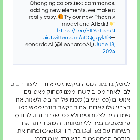
Changing colors,
text commands.
adding new elements, we make it
really easy.
Try our new Phoenix
model and AI Edit!
https://t.co/5ILYaLkesN
pic.twitter.com/cDQgqylJfS
—
Leonardo.Ai (@LeonardoAi_)
June 18,
2024
של, בתמונה מטה ביקשתי מלאונרדו ליצור רובוט
ן. לאחר מכן ביקשתי ממנו למחוק מאפיינים
ושיים (כמו עיניים) מפניו של הרובוט ולשנות את
בע שלו לאדום. את הבקשה הזנתי ממש כמו
דברים לצ'טבוטים ולא כמו שלרוב נהוג להנדס
ומפטים במחוללי תמונות. זה מזכיר יותר את
השיחות עם Dall-e3 בתוך ChatGPT ופחות את
דסת הפרומפטים בלאונרדו או מידג'רני.