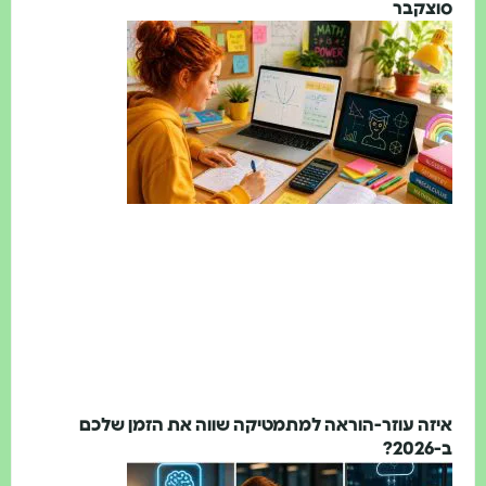
צקבר
זה עוזר-הוראה למתמטיקה שווה את הזמן שלכם