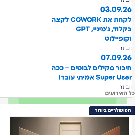
03.09
לקחת את COWORK לקצה
בקלוד, ג'מיניי, GPT
יילוט
07.09
ר סקילים לבוטים – ככה
Sup אמיתי עובד!
רועים
לריים ביותר