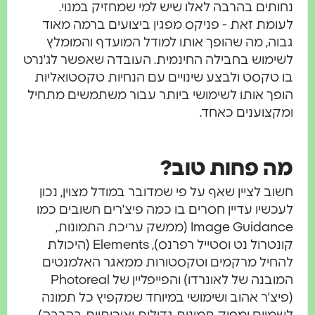
ותים בהרבה לאלו שיש למי שמחזיק במנוי.
ומת זאת - פניקס מפגין ביצועים ברמה מאוד
וה, מה שהופך אותו למודל המועדף והמומלץ
ימוש בחבילה החינמית. העובדה שאפשר לג'נרט
 טקסט ולבצע שינויים עם הנחיות טקסטואליות
פך אותו לשימושי ביותר עבור משתמשים מתחיל
קצוענים כאחד.
ה פחות טוב?
וב לציין שאף על פי שמדובר במודל מצוין, נכון
כשיו עדיין חסרים בו כמה פיצ'רים חשובים כמו
Image Guidance (ממשק עריכת התמונות,
קונטרול נט וסטייל רפרנס), Elements (היכולת
חיל מרקמים וטקסטורות ממאגר האלמנטים
המובנה של לאונרדו) והפייפליין של Photoreal
יצ'ר אהוב ושימושי במיוחד שמקפיץ כל תמונה