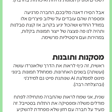
מיים ומפיק תמונות גדולות ואיכותיות בהרבה).
ל הסירו דאגה מליבכם, החברה מרגיעה
ספרת שהם עובדים על שילוב פיצ'רים אלו
ודל החדש ושהכול יגיע בקרוב. אז קצת סבלנות
היה לנו פה פצצה של ייצור תמונות בקלות,
הירות ועם ורסטיליות מרשימה.
קנות ותובנות
שית, זה כיף לראות את הדרך שלאונרדו עושה
עשתה) בשנים האחרונות. ממחולל תמונות בינוני
מינוס למפלצת AI שנותנת פייט גם למידג'ני
בהצלחה רבה).
ית, אני שמח לראות שהחברה מתחילה לפתח
דלים משלה ומפסיקה את התלות בסטייבל. זה
יד על חברה עם חזון שלא מפחדת להשקיע