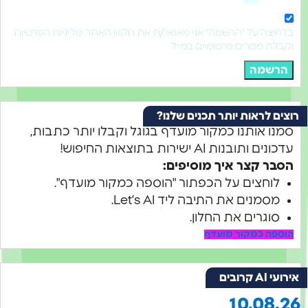
צה על "הרשמה" אני מאשר/ת את תקנון האתר, מדיניות הפרטיות
ת מסרים פרסומיים במייל
שמה
 לראות יותר תכנים שלנו?
 אותנו כמקור מועדף בגוגל וקבלו יותר כתבות,
תובנות AI ישירות בתוצאות החיפוש!
ר קצר איך מוסיפים:
וחצים על הכפתור "הוספה כמקור מועדף".
סמנים את התיבה ליד Let’s AI.
וגרים את החלון.
ה כמקור מועדף
ובים
10.08