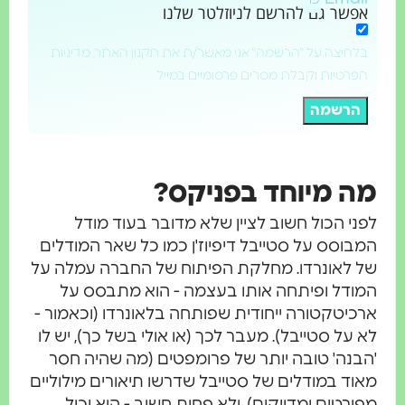
פשר גם להרשם לניוזלטר שלנו
לחיצה על "הרשמה" אני מאשר/ת את תקנון האתר, מדיניות
פרטיות וקבלת מסרים פרסומיים במייל
הרשמה
ה מיוחד בפניקס?
ני הכול חשוב לציין שלא מדובר בעוד מודל
בוסס על סטייבל דיפיוז'ן כמו כל שאר המודלים
 לאונרדו. מחלקת הפיתוח של החברה עמלה על
ודל ופיתחה אותו בעצמה - הוא מתבסס על
כיטקטורה ייחודית שפותחה בלאונרדו (וכאמור -
 על סטייבל). מעבר לכך (או אולי בשל כך), יש לו
בנה' טובה יותר של פרומפטים (מה שהיה חסר
וד במודלים של סטייבל שדרשו תיאורים מילוליים
ורטים ומדויקים), ולא פחות חשוב - הוא יכול