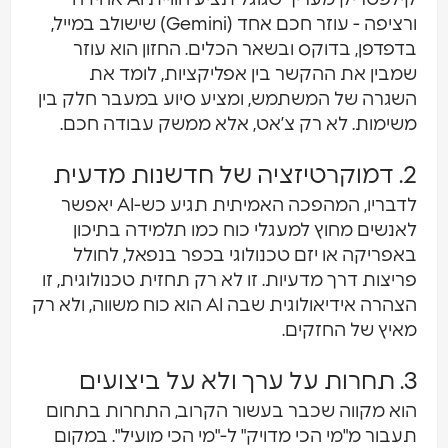
ורציפה - עוזר חכם אחד (Gemini) שישולב במייל,
בדפדפן, בדוקס ובשאר הכלים. החזון הוא עוזר
שמבין את ההקשר בין אפליקציות, לומד את
השגרה של המשתמש, ומציע סיוע במעבר חלק בין
משימות. לא רק צ’אט, אלא ממשק עבודה חכם.
2. דמוקרטיזציה של חדשנות מדעית
לדבריו, המהפכה האמיתית תגיע כש-AI יאפשר
לאנשים מחוץ למעגלי כוח כמו תלמידה בתיכון
באפריקה או יזם טכנולוגי בכפר בנפאל, לחולל
פריצות דרך מדעיות. זו לא רק תחזית טכנולוגית, זו
הצהרה אידיאולוגית שבה AI הוא כוח משווה, ולא רק
מאיץ של החזקים.
3. תחרות על ערך ולא על ביצועים
הוא מקווה שכבר בעשור הקרוב, התחרות בתחום
תעבור מ"מי הכי מדויק" ל-"מי הכי מועיל". במקום