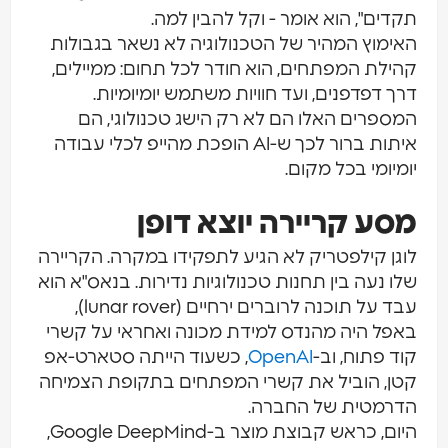
תקדים", הוא אומר - וקל להבין למה.
האימוץ המהיר של הטכנולוגיה לא נשאר בגבולות
קהילת המפתחים, הוא חודר לכל תחום: ממיילים,
דרך דפדפנים, ועד חוויות משתמש יומיומיות.
המספרים האלו הם לא רק הישג טכנולוגי, הם
איתות ברור לכך ש-AI הופכת מהייפ לכלי עבודה
יומיומי בכל מקום.
מסע קריירה יוצא דופן
לוגן קילפטריק לא הגיע לתפקידו במקרה. הקריירה
שלו נעה בין תחנות טכנולוגיות נדירות. בנאס"א הוא
עבד על תוכנה לרוברים ירחיים (lunar rover),
באפל היה מהנדס למידת מכונה ואחראי על קשרי
קוד פתוח, וב-
OpenAI
, כשעוד הייתה סטארט-אפ
קטן, הוביל את קשרי המפתחים בתקופת הצמיחה
הדרמטית של החברה.
היום, כראש קבוצת מוצר ב-Google DeepMind,