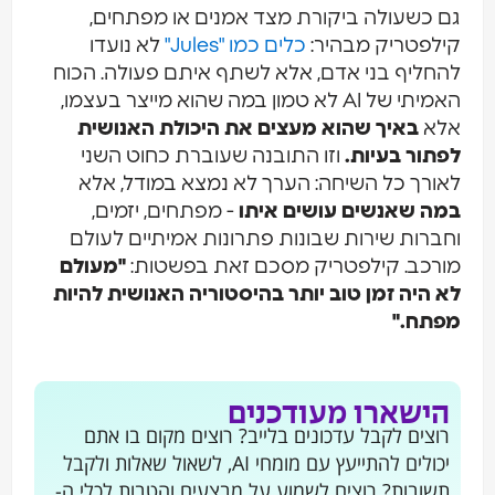
גם כשעולה ביקורת מצד אמנים או מפתחים,
קילפטריק מבהיר:
כלים כמו "Jules"
לא נועדו
להחליף בני אדם, אלא לשתף איתם פעולה. הכוח
האמיתי של AI לא טמון במה שהוא מייצר בעצמו,
אלא
באיך שהוא מעצים את היכולת האנושית
לפתור בעיות.
וזו התובנה שעוברת כחוט השני
לאורך כל השיחה: הערך לא נמצא במודל, אלא
במה שאנשים עושים איתו
- מפתחים, יזמים,
וחברות שירות שבונות פתרונות אמיתיים לעולם
מורכב. קילפטריק מסכם זאת בפשטות:
"מעולם
לא היה זמן טוב יותר בהיסטוריה האנושית להיות
מפתח."
הישארו מעודכנים
רוצים לקבל עדכונים בלייב? רוצים מקום בו אתם
יכולים להתייעץ עם מומחי AI, לשאול שאלות ולקבל
תשובות? רוצים לשמוע על מבצעים והטבות לכלי ה-