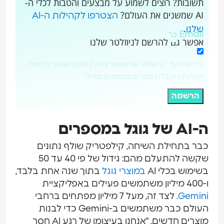
תשובות? רוצים לשמוע על מבצעים והטבות לכלי ה-
AI שמשנים את העולם?
הצטרפו לקהילות ה-AI
.
שלנו
Email
אפשר גם להרשם לניוזלטר שלנו
בלחיצה על "הרשמה" אני מאשר/ת את תקנון האתר, מדיניות
הפרטיות וקבלת מסרים פרסומיים במייל
הרשמה
ה-AI של גוגל במספרים
כבר בתחילת השיחה, קילפטריק שולף נתונים
שקשה להתעלם מהם: גידול של פי 40 עד 50
בשימוש בכלי AI
במוצרי גוגל
בתוך שנה אחת בלבד,
ו-400 מיליון משתמשים פעילים באפליקציית
Gemini
. לצד זה, מעל 7 מיליון מפתחים ברחבי
העולם כבר משתמשים ב-Gemini כדי לבנות
מוצרים חדשים. "אנחנו בעיצומו של רגע AI חסר