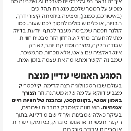
איך זה נראה בפועל? דמיינו מערכת AI שמבינה מה
מופיע על המסך שלכם, מנטרת תהליכים
(באישורכם, כמובן), ומציעה ביוזמתה קיצורי דרך,
תבניות, או כלים שיכולים לחסוך לכם שעות. כמו
קולגה חכמה שמביטה מעבר לכתף ויודעת בדיוק
מתי להתערב ומתי לא. החזון הזה מבטיח חוויית
עבודה חלקה, מהירה ומדויקת יותר, לא רק
אינטראקציה עם צ'אט, אלא נוכחות מתמשכת
שמבינה הקשר ומתאימה את עצמה בזמן אמת.
המגע האנושי עדיין מנצח
בעולם שבו הטכנולוגיה רצה קדימה, קילפטריק
מצביע דווקא על מה שלא משתנה, וזה
הצורך
באמון אנושי, בקונטקסט, ובהבנה של חוויות חיים
אמיתיות.
הוא חוזה קאמבק לחברות שירותים,
בעיקר כאלה שמבינות איך ליישם מודלי AI בתוך
הקשר תעשייתי או אנושי מובהק, כמו מוקדי שירות
או סביבות עבודה מורכבות.