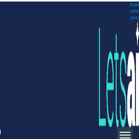
0
₪
גלת
ניות