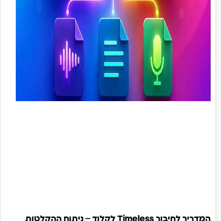
המדריך לחיבור Timeless לקלוד – ניתוח ההקלטות