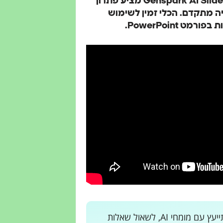
חובבי מוזיקה המעוניינים להציג כלי נגינה מסורתיים - Genspark AI Slides מציע פתרון
ה מתקדם. הכלי זמין לשימוש
PowerPoint.
רוצים לקבל עדכונים בלייב? רוצים מקום בו אתם יכולים להתייעץ עם מומחי AI, לשאול שאלות