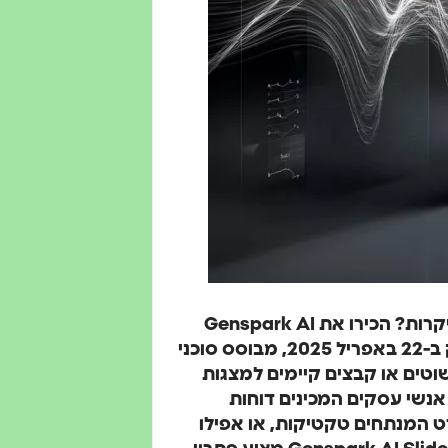
אתם מתמודדים עם הכנת מצגות שגוזלות מכם שעות יקרות? הכירו את Genspark AI
Slides - הכלי, שפותח על ידי חברת Genspark והושק ב-22 באפריל 2025, מבוסס סוכני
הפוך נושאים פשוטים או קבצים קיימים למצגות
אנשי עסקים המכינים דוחות
רט המנתחים טקטיקות, או אפילו