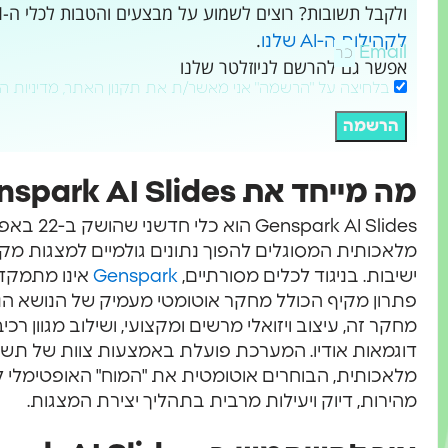
ולקבל תשובות? רוצים לשמוע על מבצעים והטבות לכלי ה-AI שמשנים את העולם?
.
לקהילות ה-AI שלנו
Email
אפשר גם להרשם לניוזלטר שלנו
בלחיצה על "הרשמה" אני מאשר/ת את תקנון האתר, מדיניות ה
הרשמה
מה מייחד את Genspark AI Slides?
מלאכותית המסוגלים להפוך נתונים גולמיים למצגות מק
ישיבות. בניגוד לכלים מסורתיים,
Genspark
אינו מתמקד
פתרון מקיף הכולל מחקר אוטומטי מעמיק של הנושא הנב
מחקר זה, עיצוב ויזואלי מרשים ומקצועי, ושילוב מגוון רכי
דוגמאות אודיו. המערכת פועלת באמצעות צוות של תש
מלאכותית, הבוחרים אוטומטית את "המוח" האופטימלי
מהירות, דיוק ויעילות מרבית בתהליך יצירת המצגות.