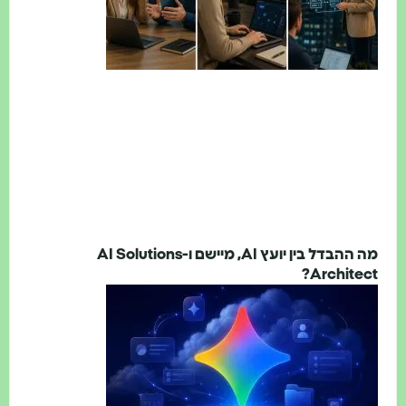
מה ההבדל בין יועץ AI, מיישם ו-AI Solutions
Archite