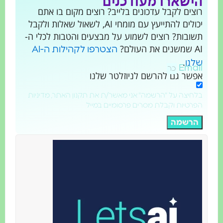
ישארו מעודכנים
צים לקבל עדכונים בלייב? רוצים מקום בו אתם
יכולים להתייעץ עם מומחי AI, לשאול שאלות ולקבל
ובות? רוצים לשמוע על מבצעים והטבות לכלי ה-
ת העולם?
הצטרפו לקהילות ה-AI
.
נו
Emai
שר גם להרשם לניוזלטר שלנו
חיצה על "הרשמה" אני מאשר/ת את תקנון האתר, מדיניות
רטיות וקבלת מסרים פרסומיים במייל
רשמה