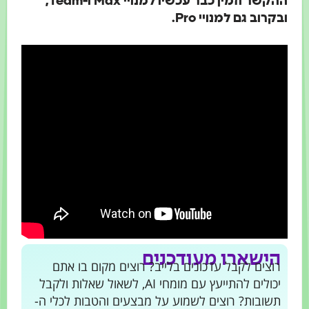
ההקשר וזמין כבר עכשיו למנויי Max ו-Team,
רוב גם למנויי Pro.
ישארו מעודכנים
צים לקבל עדכונים בלייב? רוצים מקום בו אתם
יכולים להתייעץ עם מומחי AI, לשאול שאלות ולקבל
ובות? רוצים לשמוע על מבצעים והטבות לכלי ה-