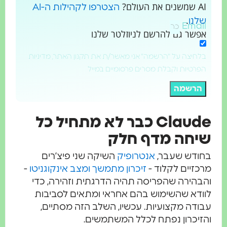
ת העולם?
הצטרפו לקהילות ה-AI
.
נו
Emai
שר גם להרשם לניוזלטר שלנו
חיצה על "הרשמה" אני מאשר/ת את תקנון האתר, מדיניות
רטיות וקבלת מסרים פרסומיים במייל
רשמה
Claude כבר לא מתחיל כל
חה מדף חלק
ודש שעבר,
אנטרופיק
השיקה שני פיצ’רים
זיים לקלוד -
זיכרון מתמשך ומצב אינקוגניטו
-
הירה שהפריסה תהיה הדרגתית וזהירה, כדי
דא שהשימוש בהם אחראי ומתאים לסביבות
דה מקצועיות. עכשיו, השלב הזה מסתיים,
יכרון נפתח לכלל המשתמשים.