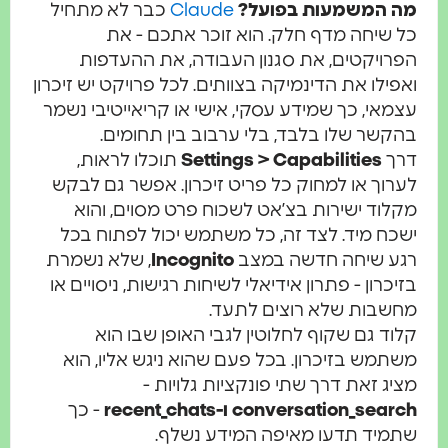
 המשמעות בפועל?
Claude
כבר לא מתחיל
שיחה מדף חלק. הוא זוכר אתכם - את
ויקטים, את סגנון העבודה, את ההעדפות
ילו את הדינמיקה בצוותים. לכל פרויקט יש זיכרון
אי, כך שמידע עסקי, אישי או קריאייטיבי נשמר
שר שלו בלבד, בלי ערבוב בין תחומים.
ך
Settings > Capabilities
תוכלו לראות,
וך או למחוק כל פריט זיכרון. אפשר גם לבקש
וד ישירות בצ’אט לשכוח פרט מסוים, והוא
ח מיד. לצד זה, כל משתמש יכול לפתוח בכל
ע שיחה חדשה במצב
Incognito
, שלא נשמרת
כרון - פתרון אידיאלי לשיחות רגישות, ניסויים או
בות שלא רוצים לתעד.
ד גם שקוף לחלוטין לגבי האופן שבו הוא
מש בזיכרון. בכל פעם שהוא ניגש אליו, הוא
ג זאת דרך שתי פונקציות גלויות -
conversation_se ו-recent_chats
- כך
יד תדעו מאיפה המידע נשלף.