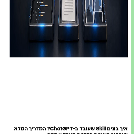
איך בונים Skill שעובד ב-ChatGPT? המדריך המלא