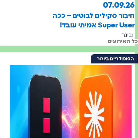
07.0
ר סקילים לבוטים – ככה
Su אמיתי עובד!
רועים
לריים ביותר