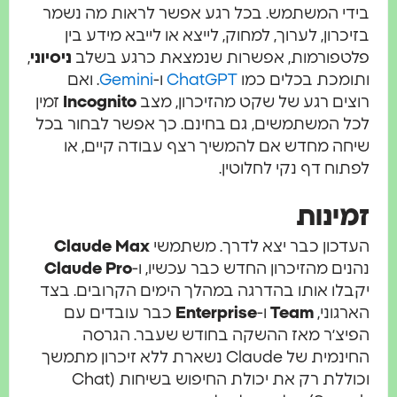
י המשתמש. בכל רגע אפשר לראות מה נשמר
כרון, לערוך, למחוק, לייצא או לייבא מידע בין
טפורמות, אפשרות שנמצאת כרגע בשלב
ניסיוני
,
מכת בכלים כמו
ChatGPT
ו-
Gemini
. ואם
ים רגע של שקט מהזיכרון, מצב
Incognito
זמין
 המשתמשים, גם בחינם. כך אפשר לבחור בכל
ה מחדש אם להמשיך רצף עבודה קיים, או
וח דף נקי לחלוטין.
ינות
כון כבר יצא לדרך. משתמשי
Claude Max
ים מהזיכרון החדש כבר עכשיו, ו-
Claude Pro
לו אותו בהדרגה במהלך הימים הקרובים. בצד
גוני,
Team
ו-
Enterprise
כבר עובדים עם
יצ׳ר מאז ההשקה בחודש שעבר. הגרסה
החינמית של Claude נשארת ללא זיכרון מתמשך
וכוללת רק את יכולת החיפוש בשיחות (Chat