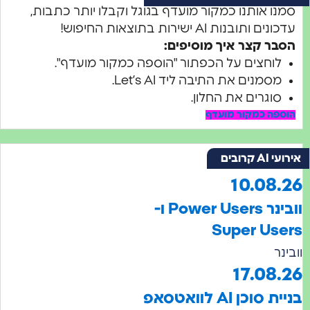
 אותנו כמקור מועדף בגוגל וקבלו יותר כתבות,
ובנות AI ישירות בתוצאות החיפוש!
 קצר איך מוסיפים:
חצים על הכפתור "הוספה כמקור מועדף".
מנים את התיבה ליד Let’s AI.
גרים את החלון.
ה כמקור מועדף
בים
10.08
וובינר Power Users ו-
Super U
17.0
ן AI לוואטסאפ