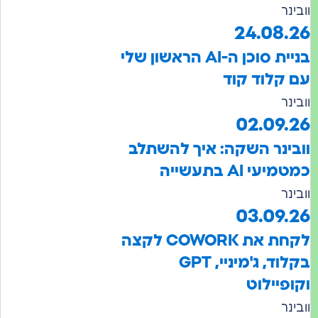
24.08
בניית סוכן ה-AI הראשון שלי
לוד קוד
02.09
נר השקה: איך להשתלב
AI בתעשייה
03.09
לקחת את COWORK לקצה
בקלוד, ג'מיניי, GPT
יילוט