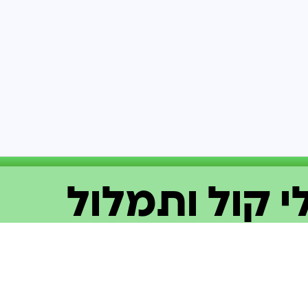
י קול ותמלול