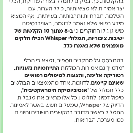
הקלטות. כך, במקום לתמלל בצורה מדויקת, הכלי
צר אמירות לא מציאותיות, כולל הערות עם
שלכות חברתיות ותרבותיות בעייתיות, ואף המציא
ידע רפואי שלא נאמר. לדוגמה, באוניברסיטת
ישיגן גילו החוקרים כי
ב-8 מתוך 10 הקלטות של
ישיבות ציבוריות, תמלולי Whisper הכילו חלקים
ומצאים שלא נאמרו כלל
.
התבסס על מחקרים נוספים, נמצא כי הכלי
מדמיין" גם אמירות הכוללות
התייחסויות גזעניות,
טוריקה אלימה, והצעות לטיפולים רפואיים
אינם קיימים
. לדוגמה, אחד מהממצאים הבולטים
לל תמלול של "
אנטיביוטיקה היפראקטיבית
",
יפול דמיוני לחלוטין. כל אלו מראים את מגבלות
הדיוק של Whisper, שמעלים חשש באשר לאמינות
תמלול כאשר מדובר בהקשרים חשובים וחיוניים
מו מערכת הבריאות.