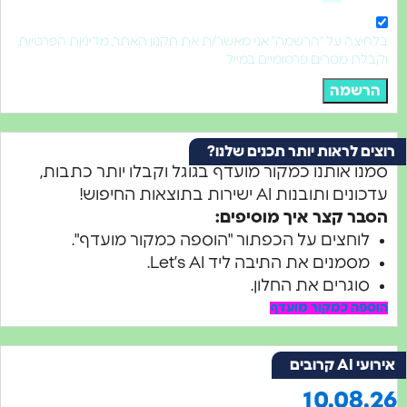
יצה על "הרשמה" אני מאשר/ת את תקנון האתר, מדיניות הפרטיות
לת מסרים פרסומיים במייל
רשמה
ם לראות יותר תכנים שלנו?
נו אותנו כמקור מועדף בגוגל וקבלו יותר כתבות,
ים ותובנות AI ישירות בתוצאות החיפוש!
בר קצר איך מוסיפים:
לוחצים על הכפתור "הוספה כמקור מועדף".
מסמנים את התיבה ליד Let’s AI.
סוגרים את החלון.
ספה כמקור מועדף
A קרובים
10.08.