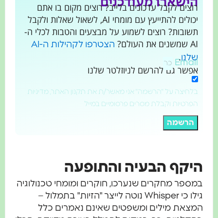
הישארו מעודכנים
רוצים לקבל עדכונים בלייב? רוצים מקום בו אתם
יכולים להתייעץ עם מומחי AI, לשאול שאלות ולקבל
תשובות? רוצים לשמוע על מבצעים והטבות לכלי ה-
AI שמשנים את העולם?
הצטרפו לקהילות ה-AI
.
שלנו
Email
אפשר גם להרשם לניוזלטר שלנו
בלחיצה על "הרשמה" אני מאשר/ת את תקנון האתר, מדיניות
הפרטיות וקבלת מסרים פרסומיים במייל
הרשמה
יקף הבעיה והתופעה
מספר מחקרים שנערכו, חוקרים ומומחי טכנולוגיה
גילו כי Whisper נוטה לייצר "הזיות" בתמלול –
מצאת מילים ומשפטים שאינם נאמרים כלל