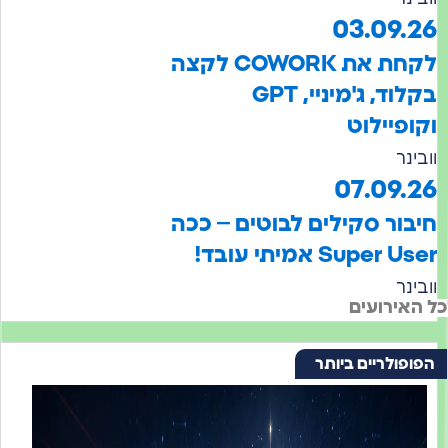
03.09.
לקחת את COWORK לקצה
בקלוד, ג'מיניי, GPT
פיילוט
נר
07.09.
ור סקילים לבוטים – ככה
Super אמיתי עובד!
נר
אירועים
ולריים ביותר