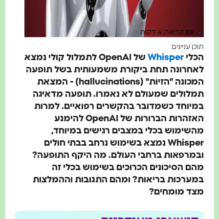
זמן קריאה: 4 דקות
וכן עניינים
כלי
Whisper
של OpenAI לתמלול קולי נמצא
אחרונה תחת ביקורת משמעותית בשל תופעה
המכונה "הזיות" (hallucinations) - המצאת
מלולים שמעולם לא נאמרו. תופעה מדאיגה
מיוחד כשמדובר בהקשרים רפואיים. למרות
האזהרות הברורות של OpenAI להימנע
השימוש בכלי במצבים רגישים במיוחד,
Whisper נמצא בשימוש נרחב בבתי חולים
במרפאות ברחבי העולם. מה היקף התופעה?
הם הסיכונים הכרוכים בשימוש בכלי זה
מערכות בריאות? ומהם התגובות וההמלצות
צד מומחים?