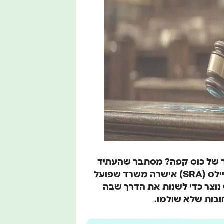
יר של כוס קפה? מסתבר שהעתיד
הזה כבר כאן. לראשונה, רשות עורכי הדין של אנגליה וויילס (SRA) אישרה משרד שפועל
באופן מלא באמצעות בינה מלאכותית. Garfield.Law נוצר כדי לשנות את הדרך שבה
ובות שלא שולמו.