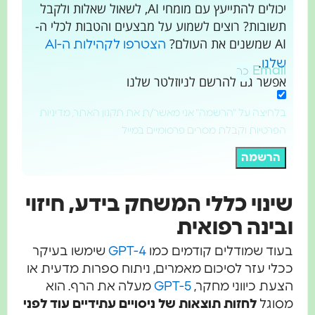
יכולים להתייעץ עם מומחי AI, לשאול שאלות ולקבל
ובות? רוצים לשמוע על מבצעים והטבות לכלי ה-
 העולם?
הצטרפו לקהילות ה-AI
.
נו
Ema
שר גם להרשם לניוזלטר שלנו
חיצה על "הרשמה" אני מאשר/ת את תקנון האתר, מדיניות
רטיות וקבלת מסרים פרסומיים במייל
רשמה
נוי כללי המשחק בידע, חיזוי
ינה רפואית
ד שמודלים קודמים כמו
GPT-4
שימשו בעיקר
י עזר לסיכום מאמרים, ניתוח ספרות מדעית או
ת כיווני מחקר,
GPT-5
מעלה את הרף. הוא
וגל
לחזות תוצאות של ניסויים עתידיים עוד לפני