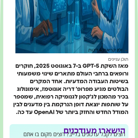
זמן קריאה: 4 דקות
 עניינים
מאז השקת GPT-5 ב-7 באוגוסט 2025, חוקרים
פאים ברחבי העולם מתארים שינוי משמעותי
טות העבודה המדעיות. אחד המקרים
לטים מגיע מפרופ’ דריה אונוטמז, אימונולוג
ר מהמכון לג'קסון לגנומיקה רפואית, שמספר
שותפות יוצאת דופן הנרקמת בין מדענים לבין
ל החדש והחזק ביותר של OpenAI עד כה.
ישארו מעודכנים
צים לקבל עדכונים בלייב? רוצים מקום בו אתם