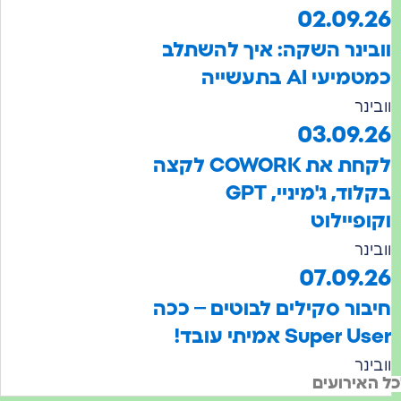
02.0
נר השקה: איך להשתלב
AI בתעשייה
03.0
לקחת את COWORK לקצה
בקלוד, ג'מיניי, GPT
יילוט
07.0
ר סקילים לבוטים – ככה
Su אמיתי עובד!
רועים