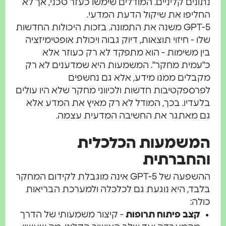
נים קליניים. המודלים שימשו כעזר טכני, אך לא
יפו את שיקול הדעת המדעי.
GPT-5 משנה את התמונה. בזכות היכולות החדשות
 - חיזוי תוצאות, דיוק גבוה ויכולת אופטימיזציה
 משימות - הוא מתפקד לא רק כעוזר אלא
מית מחקר". המשמעות היא שמדענים לא רק
לים ממנו מידע, אלא גם נחשפים
ספקטיבות חדשות ולכיווני מחקר שלא היו עולים
דיו. בכך, המודל לא רק מאיץ את המדע אלא
מאתגר את החשיבה המדעית עצמה.
שמעות הכלכלית
חברתית
ההשפעה של GPT-5 אינה מוגבלת לקידום המחקר
ד, היא נוגעת גם לכלכלה ולמערכת הבריאות
ה:
קצב פיתוח תרופות
- קיצור משמעותי של הדרך