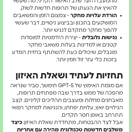
מהמעבדה ועד שלב האישור הקליני, מה שעשוי
להאיץ את הגעתן של תרופות חדשות לשוק.
הורדת עלויות מחקר
- צמצום הזמן והמשאבים
המושקעים בתכנון ובביצוע ניסויים, דבר שעשוי
להפוך מחקר מתקדם לנגיש יותר.
נגישות גלובלית
- יצירת הזדמנויות למוסדות
קטנים או למדינות בעלות משאבי מחקר
מוגבלים, שיכולים כעת להשתתף בחזית המדע
בזכות כלי עזר זול וזמין יותר.
זיות לעתיד ושאלת האיזון
אם מגמת האימוץ של GPT-5 תימשך, סביר שנראה
כה של ממש בדרך שבה מפתחים תרופות,
חנים מחלות ומעצבים תהליכים קליניים. קצב
לויים יואץ, עלויות יפחתו, והנגישות למחקר רפואי
חב באופן חסר תקדים.
 לצד ההבטחות, מתחדדת שאלת האיזון:
כיצד
בים חדשנות טכנולוגית מהירה עם אחריות