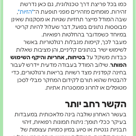
 בכל פריצת דרך טכנולוגית, גם כאן נדרשת
רות. מומחים מזהירים מפני תופעת ה־
"הזיות"
,
 המודל מייצר תחזיות שגויות או מסקנות שאינן
ססות נתונים בפועל, דבר שעלול להיות קריטי
וחד כשמדובר בהחלטות רפואיות.
ר לכך, קיימות מגבלות רגולטוריות באשר
מוש ישיר בנתונים קליניים, והן מציבות שאלות
דות משקל על
בטיחות, אחריות והיקף השימוש
ותר
. שילוב המודל בעבודה מדעית יידרש לעבור
נה קפדנית מצד רשויות בריאות ורגולטורים, כדי
טיח שהוא תורם לקידום המחקר מבלי לסכן
פלים או לחרוג ממסגרות אתיות.
שר רחב יותר
ור האחרון שולבה בינה מלאכותית במעבדות
קר ככלי תומך: ניתוח תמונות רפואיות, זיהוי
יות גנטיות או סיוע במיון כמויות עצומות של