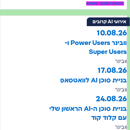
ה כמקור מועדף
ים
10.0
וובינר Power Users ו-
Super U
17.0
ן AI לוואטסאפ
24.08
בניית סוכן ה-AI הראשון שלי
לוד קוד