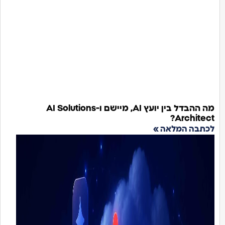
מה ההבדל בין יועץ AI, מיישם ו-AI Solutions
Archit
ה המלאה »