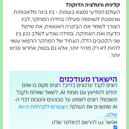
נית ורגולציה הדוקה?
לם המדעי נמצא בצומת - בין בינה מלאכותית
פכת לשותפה פעילה בחזית המחקר, לבין
רך לשמר את הבקרה האנושית, את שיקול
ת ואת האתיקה. במידה שנדע לשלב נכון בין
 הקטבים הללו, העתיד של המחקר הרפואי עשוי
ות לא רק מהיר יותר, אלא גם בטוח, אחראי ונגיש
ר.
ישארו מעודכנים
צים לקבל עדכונים בלייב? רוצים מקום בו אתם
יכולים להתייעץ עם מומחי AI, לשאול שאלות ולקבל
ובות? רוצים לשמוע על מבצעים והטבות לכלי ה-
 העולם?
הצטרפו לקהילות ה-AI
.
נו
Ema
שר גם להרשם לניוזלטר שלנו