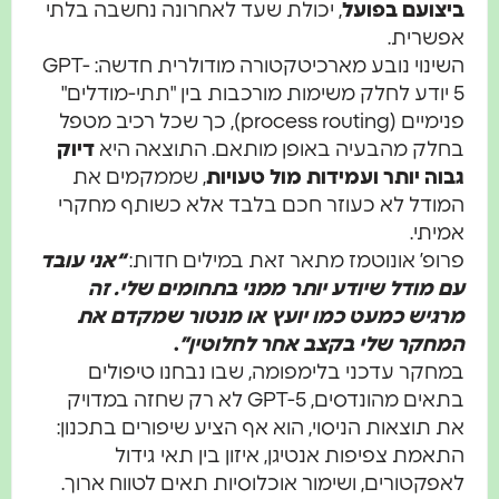
ועם בפועל
, יכולת שעד לאחרונה נחשבה בלתי
רית.
השינוי נובע מארכיטקטורה מודולרית חדשה: GPT-
יודע לחלק משימות מורכבות בין "תתי-מודלים"
פנימיים (process routing), כך שכל רכיב מטפל
ק מהבעיה באופן מותאם. התוצאה היא
דיוק
ה יותר ועמידות מול טעויות
, שממקמים את
דל לא כעוזר חכם בלבד אלא כשותף מחקרי
תי.
פ’ אונוטמז מתאר זאת במילים חדות:
“אני עובד
מודל שיודע יותר ממני בתחומים שלי. זה
יש כמעט כמו יועץ או מנטור שמקדם את
קר שלי בקצב אחר לחלוטין”
.
קר עדכני בלימפומה, שבו נבחנו טיפולים
בתאים מהונדסים, GPT-5 לא רק שחזה במדויק
תוצאות הניסוי, הוא אף הציע שיפורים בתכנון:
מת צפיפות אנטיגן, איזון בין תאי גידול
קטורים, ושימור אוכלוסיות תאים לטווח ארוך.