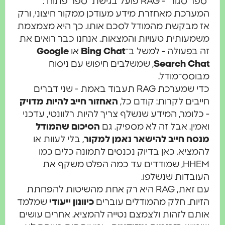
"ספר סגור" - RAG פועל בגישת "ספר פתוח":
המערכת מאחזרת מידע מעודכן ממקור חיצוני, ורק
אז מבקשת מהמודל לסכם אותו. כך היא מצמצמת
משמעותית טעויות והמצאות. אנחנו כבר רואים את
זה בפעולה - למשל ב־
Bing Chat
או
Google
Search Chat
, שמשלבים חיפוש עם ניסוח
מבוסס־מודל.
כדי שמערכת RAG תעבוד באמת - שני דברים
חייבים לקרות: קודם כל,
האחזור חייב להיות מדויק
- כלומר, המידע שנשלף צריך להיות רלוונטי, עדכני
ואמין. אבל זה לא מספיק. גם
הסיכום שהמודל
מנסח חייב להישאר נאמן למקור
, בלי לעוות או
להמציא. כאן בדיוק נכנסים לתמונה כלים כמו
HHEM, שמודדים עד כמה הפלט משקף את
העובדות שנשלפו.
עם זאת, RAG היא רק אחת מהשיטות להפחתת
הזיות. חלק מהמודלים עוברים
כיוונון ייעודי
שמלמד
אותם לזהות ולצמצם נטייה להמציא. אחרים עושים