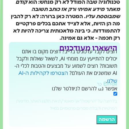
טכנולוגיה שבה המודל לא רק מנחש: הוא
קודם
מאתר מידע אמיתי ורק אז כותב תשובה
שמבוססת עליו
. המטרה כאן ברורה: לא רק להבין
מה הן הזיות, אלא לצייד אתכם בכלים פרקטיים
להתמודדות. כי בינה מלאכותית צריכה להיות לא
רק חכמה - אלא גם אמינה.
הישארו מעודכנים
רוצים לקבל עדכונים בלייב? רוצים מקום בו אתם
יכולים להתייעץ עם מומחי AI, לשאול שאלות ולקבל
תשובות? רוצים לשמוע על מבצעים והטבות לכלי ה-
AI שמשנים את העולם?
הצטרפו לקהילות ה-AI
.
שלנו
Email
אפשר גם להרשם לניוזלטר שלנו
בלחיצה על "הרשמה" אני מאשר/ת את תקנון האתר, מדיניות
הפרטיות וקבלת מסרים פרסומיים במייל
הרשמה