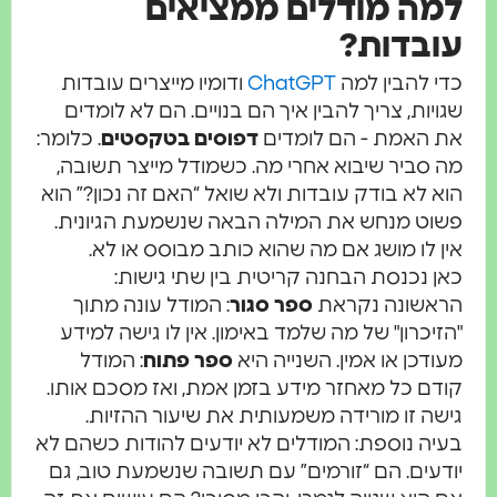
למה מודלים ממציאים
עובדות?
כדי להבין למה
ChatGPT
ודומיו מייצרים עובדות
שגויות, צריך להבין איך הם בנויים. הם לא לומדים
את האמת - הם לומדים
דפוסים בטקסטים
. כלומר:
מה סביר שיבוא אחרי מה. כשמודל מייצר תשובה,
הוא לא בודק עובדות ולא שואל “האם זה נכון?” הוא
פשוט מנחש את המילה הבאה שנשמעת הגיונית.
אין לו מושג אם מה שהוא כותב מבוסס או לא.
כאן נכנסת הבחנה קריטית בין שתי גישות:
הראשונה נקראת
ספר סגור
: המודל עונה מתוך
"הזיכרון" של מה שלמד באימון. אין לו גישה למידע
מעודכן או אמין. השנייה היא
ספר פתוח
: המודל
קודם כל מאחזר מידע בזמן אמת, ואז מסכם אותו.
גישה זו מורידה משמעותית את שיעור ההזיות.
בעיה נוספת: המודלים לא יודעים להודות כשהם לא
יודעים. הם “זורמים” עם תשובה שנשמעת טוב, גם