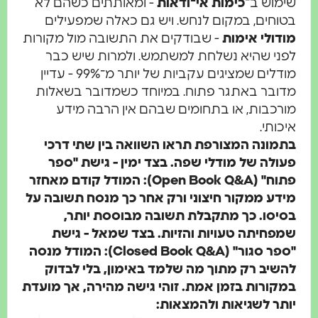
שימוש ב־
כימות אי־ודאות
- ומאותתים כשהם לא
בטוחים, במקום לנחש. ויש גם כאלה שמפעילים
מודולי אימות
- שבודקים את התשובה מול מקורות
לפני שהיא נשלחת למשתמש. ולמרות שיש כבר
מודלים שמציגים עקביות של יותר מ־99% - עדיין
מדובר באתגר פתוח. במיוחד כשמדובר בשאלות
מורכבות, או בתחומים שבהם אין הרבה מידע
איכותי.
בתמונה המצורפת תראו השוואה בין שתי דרכי
פעולה של מודלי שפה. בצד ימין - גישת "ספר
פתוח" (Open Book Q&A): המודל קודם מאחזר
מידע ממקור חיצוני ורק אחר כך מנסח תשובה על
בסיסו. כך מתקבלת תשובה מבוססת יותר,
שמפחיתה טעויות והזיות. בצד שמאל - גישת
"ספר סגור" (Closed Book Q&A): המודל מנסה
להשיב רק מתוך מה שלמד באימון, בלי לבדוק
במקורות בזמן אמת. זוהי גישה מהירה, אך מועדת
יותר לשגיאות ולהמצאות: