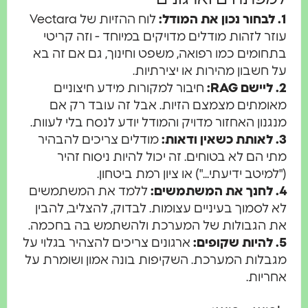
1. לבחור נכון את המודל:
לוח ההזיות של Vectara
עוזר לזהות מודלים מדויקים במיוחד - וזה קריטי
בתחומים כמו רפואה, משפט וחינוך, גם אם זה בא
על חשבון מהירות או יצירתיות.
2. ליישם RAG:
חיבור למקורות מידע חיצוניים
מאומתים מצמצם הזיות. אבל זה עובד רק אם
מנגנון האחזור מדויק והמודל יודע לנסח בלי לעוות.
3. לאותת כשאין ודאות:
מודלים צריכים להבהיר
מתי הם לא בטוחים. זה יכול להיות ניסוח זהיר
("למיטב ידיעתי...") או ציון רמת ביטחון.
4. לחנך את המשתמשים:
ללמד את המשתמשים
לא לסמוך בעיניים עצומות. לבדוק, להצליב, להבין
את הגבולות של המערכת ולהשתמש בה בחכמה.
5. להיות שקופים:
ארגונים צריכים להצהיר בגלוי על
מגבלות המערכת. השקיפות בונה אמון ושומרת על
אחריות.