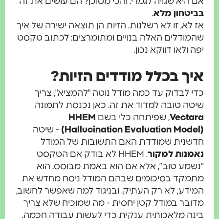
אם היא שגויה לגמרי. והכי מסוכן? הם עושים את זה
בביטחון מלא
.
אז לא, זו לא רשלנות. הזיות הן תוצאה ישירה של איך
שהמודלים האלה בנויים ומתומרצים: לכתוב טקסט
יפה ולאו דווקא נכון.
איך בכלל מודדים הזיות?
כדי לבדוק עד כמה מודל נוטה "להמציא", צריך
שיטה טובה למדוד את זה. כאן נכנסת לתמונה
Vectara
, שפיתחה כלי בשם
HHEM
(Hallucination Evaluation Model)
- שיטה
חדשנית שמודדת האם התשובות של המודל
נאמנות למקור
. HHEM לא בודק אם הטקסט
“נשמע טוב”, אלא אם הוא באמת מבוסס. הוא
מתמקד בסיכומים שבהם המודל ניסח מחדש את
המידע, לא רק העתיק. ובניגוד למה שאפשר לחשוב,
מדובר במודל קטן יחסית - מה שמוכיח שלא צריך
בינה מלאכותית ענקית כדי לעשות עבודה חכמה.