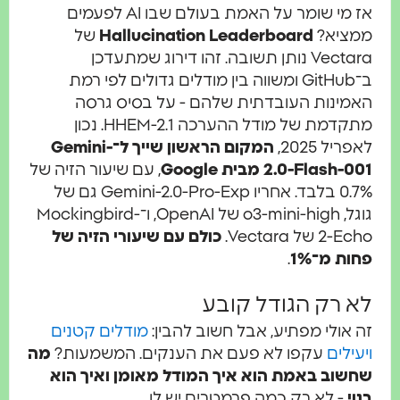
אז מי שומר על האמת בעולם שבו AI לפעמים
ממציא?
Hallucination Leaderboard
של
Vectara נותן תשובה. זהו דירוג שמתעדכן
ב־GitHub ומשווה בין מודלים גדולים לפי רמת
האמינות העובדתית שלהם - על בסיס גרסה
מתקדמת של מודל ההערכה HHEM-2.1. נכון
לאפריל 2025,
המקום הראשון שייך ל־Gemini-
2.0-Flash-001 מבית Google
, עם שיעור הזיה של
0.7% בלבד. אחריו Gemini-2.0-Pro-Exp גם של
גוגל, o3-mini-high של OpenAI, ו־Mockingbird-
2-Echo של Vectara.
כולם עם שיעורי הזיה של
פחות מ־1%
.
לא רק הגודל קובע
זה אולי מפתיע, אבל חשוב להבין:
מודלים קטנים
ויעילים
עקפו לא פעם את הענקים. המשמעות?
מה
שחשוב באמת הוא איך המודל מאומן ואיך הוא
בנוי
- לא רק כמה פרמטרים יש לו.