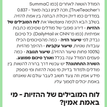
המודל הושווה לאחרים (כמו SummaC
ו־TrueTeacher), וזכה לציון גבוה מאוד - 0.837
במדדים כמו דיוק ויכולת הבחנה בין אמת להזיה.
בשלב הבא הקימה Vectara את
לוח המובילים של
ההזיות
- דירוג פומבי של מודלים שסיכמו כתבות
אמיתיות (כמו מ־CNN או DailyMail). כל סיכום
נבדק לפי
שיעור הזיה
- כמה מהסיכומים הכילו
עובדות שגויות,
שיעור עקביות
- ההיפך מהזיות
(100% פחות שיעור ההזיה),
שיעור תגובה
- כמה
פעמים המודל ענה בכלל
ואורך סיכום ממוצע.
השורה התחתונה?
יש עכשיו דרך ברורה להשוות בין
מודלים ולמדוד בדיוק מי נוטה להזות ומי מספק
מידע אמין. וזה צעד חשוב לעבר עולם AI שאנחנו
באמת יכולים לסמוך עליו.
לוח המובילים של ההזיות - מי
באמת אמין?