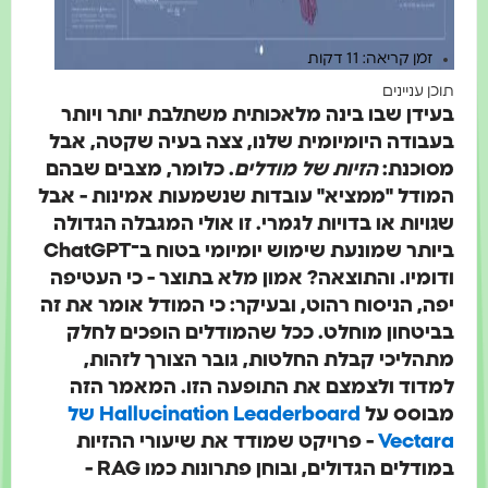
זמן קריאה: 11 דקות
תוכן עניינים
בעידן שבו בינה מלאכותית משתלבת יותר ויותר
בעבודה היומיומית שלנו, צצה בעיה שקטה, אבל
מסוכנת:
הזיות של מודלים
. כלומר, מצבים שבהם
המודל "ממציא" עובדות שנשמעות אמינות - אבל
שגויות או בדויות לגמרי. זו אולי המגבלה הגדולה
ביותר שמונעת שימוש יומיומי בטוח ב־ChatGPT
ודומיו. והתוצאה? אמון מלא בתוצר - כי העטיפה
יפה, הניסוח רהוט, ובעיקר: כי המודל אומר את זה
בביטחון מוחלט. ככל שהמודלים הופכים לחלק
מתהליכי קבלת החלטות, גובר הצורך לזהות,
למדוד ולצמצם את התופעה הזו. המאמר הזה
מבוסס על
Hallucination Leaderboard של
Vectara
- פרויקט שמודד את שיעורי ההזיות
במודלים הגדולים, ובוחן פתרונות כמו RAG -