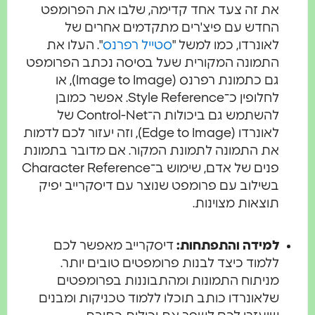
את זה צעד אחד קדימה, שלבו את הפרומפט
החדש עם פיצ'רים מתקדמים אחרים של
לאונרדו, כמו למשל "
סטייל רפרנס
". העלו את
התמונה המקורית שעל בסיסה נכתב הפרומפט
גם כתמונת רפרנס (Image to Image), או
לחלופין כ־Style Reference. אפשר כמובן
להשתמש גם ביכולות ה־Control-Net של
לאונרדו (Edge to Image), וזה יעזור לכם לדמות
את התמונה לתמונת המקור. אם מדובר בתמונת
פנים של אדם, שימוש ב־Character Reference
בשילוב עם פרומפט שנוצר עם דיסקרייב יפיק
תוצאות מצוינות.
למידה והתפתחות:
דיסקרייב מאפשר לכם
ללמוד כיצד לבנות פרומפטים טובים יותר.
מניתוח התמונות ומהתבוננות בפרומפטים
שלאונרדו כותב תוכלו ללמוד טכניקות ומבנים