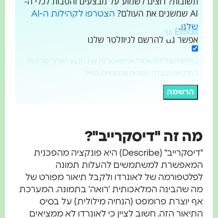
תשובות? רוצים לשמוע על מבצעים והטבות לכלי ה-
AI שמשנים את העולם?
הצטרפו לקהילות ה-AI
.
שלנו
Email
אפשר גם להרשם לניוזלטר שלנו
בלחיצה על "הרשמה" אני מאשר/ת את תקנון האתר, מדיניות
הפרטיות וקבלת מסרים פרסומיים במייל
הרשמה
מה זה "דיסקרייב"?
"דיסקרייב" (Describe) היא פונקציה מהפכנית
המאפשרת למשתמשים להעלות תמונה
לפלטפורמה של לאונרדו ולקבל תיאור מפורט של
מה שהבינה המלאכותית 'רואה' בתמונה. המערכת
אף יוצרת פרומפט (הנחיה מילולית) על בסיס
התיאור הזה. חשוב לציין כי לאונרדו לא ממציאים