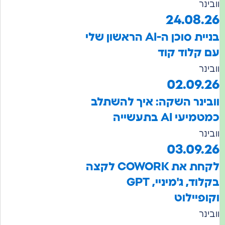
בינר
24.08.2
בניית סוכן ה-AI הראשון שלי
 קלוד קוד
בינר
02.09.2
בינר השקה: איך להשתלב
מיעי AI בתעשייה
בינר
03.09.2
לקחת את COWORK לקצה
בקלוד, ג'מיניי, GPT
ופיילוט
בינר