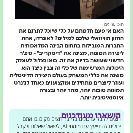
זמן קריאה: 5 דקות
תוכן עניינים
האם אי פעם חלמתם על כלי שיוכל לתרגם את
החזון הוויזואלי שלכם למילים? לאונרדו, אחת
החברות המובילות בתחום הבינה המלאכותית
ליצירת תמונות, מציגה את "דיסקרייב" - פיצ'ר
חדשני שעושה בדיוק את זה. בואו נצלול לעומק
היכולות המרשימות של כלי זה ונבין כיצד הוא
משנה את כללי המשחק בעולם היצירה הדיגיטלית
ועוזר ליוצרים מתחילים ומקצוענים כאחד לג'נרט
תמונות טובות יותר, מהר יותר ובצורה
אינטואיטיבית יותר.
הישארו מעודכנים
רוצים לקבל עדכונים בלייב? רוצים מקום בו אתם
יכולים להתייעץ עם מומחי AI, לשאול שאלות ולקבל