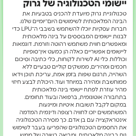
יישומי הטכנולוגיה של גרוק
טכנולוגיית גרוק מיועדת להכניס בטבעיות את
הבינה המלאכותית לשימושים היום־יומיים שלנו.
חברות עסקיות יוכלו להשתמש בשבבי ה־LPU כדי
לבנות יישומים המבוססים על בינה מלאכותית
ומאפשרים חווית משתמש רהוטה וזורמת. דוגמאות
ליישומים אפשריים כאלה הן כמעט אין־סופיות
וכוללות כלי AI לשירות לקוחות, כלי כתיבה וסיכום
חכמים ומהירים, ממשקים קוליים טבעיים ללא
השהייה, תרגום שפות בזמן אמת, עריכת תוכן וידאו
ממוחשבת ומהירה במיוחד ועוד. היכולת לבצע חיזוי
מהיר עוזרת לפתח יישומי בינה מלאכותית
בתחבורה אוטונומית, ברפואה ובעוד תחומים.
במקום לקבל תשובות איטיות ומייגעות
המשתמשים יזכו לחוויה רצופה ודינמית המדמה
אינטראקצייה עם בן אדם. כך מסירה הטכנולוגיה
את החסמים הטכנולוגיים שהפריעו בעבר לשימוש
נוח בבינה מלאכותית, ומביאה בשורה של ממש.