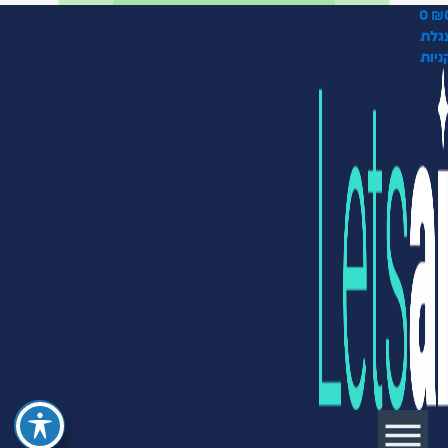
0
₪
גלת
יות