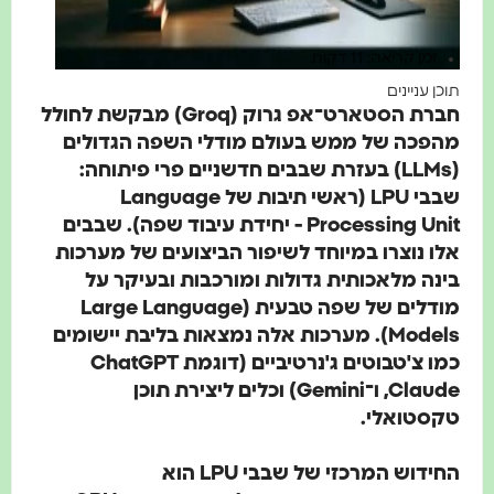
זמן קריאה: 11 דקות
תוכן עניינים
חברת הסטארט־אפ גרוק (Groq) מבקשת לחולל
מהפכה של ממש בעולם מודלי השפה הגדולים
(LLMs) בעזרת
שבבים חדשניים פרי פיתוחה:
שבבי LPU (ראשי תיבות של Language
Processing Unit - יחידת עיבוד שפה). שבבים
אלו נוצרו במיוחד לשיפור הביצועים של מערכות
בינה מלאכותית גדולות ומורכבות ובעיקר על
מודלים של שפה טבעית (Large Language
Models). מערכות אלה נמצאות בליבת יישומים
כמו צ'טבוטים ג'נרטיביים (דוגמת ChatGPT
,Claude ו־Gemini) וכלים ליצירת תוכן
טקסטואלי.
החידוש המרכזי של שבבי LPU הוא