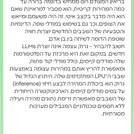
בריאיון המצולם רוס ממחיש בדוגמה ברורה עד
כמה המהירות קריטית; הוא מסביר למראיינת שאם
הוא היה מדבר בקצב איטי, זה היה משעמם ומייאש
את הצופים, וכך גם בשימוש במודלי שפה. הדינמיות
והטבעיות של השבבים החדשים יוצרות חוויה
שוטפת הדומה לשיחה בין בן אדם.
חשוב להבהיר - גרוק עצמה אינה יוצרת LLMs
חדשים. במקום זאת היא מרכזת על הפלטפורמות
שלה מודלים קיימים, כולל מודלי קוד פתוח,
ומאפשרת להריץ אותם במהירות עצומה באמצעות
שבבי ה־LPU המתקדמים שלה. היתרון הגדול של
גרוק הוא ביכולת המהירה לבצע חיזוי (inference)
על בסיס מודלים קיימים. הארכיטקטורה הייחודית
של השבבים מאפשרת זרימת נתונים מהירה ויעילה
ללא חסמים טכנולוגיים המגבילים מערכות
מסורתיות.