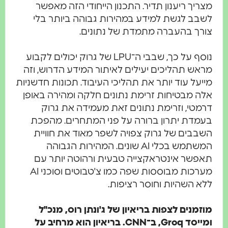
מצריך ריענון תדיר. התכנון הייחודי הזה מאפשר
לשבב לגשת למידע במהירות גבוהה ביותר בלי
צורך בהעברה מתמדת של נתונים.
נוסף על כך, שבבי ה־LPU של גרוק יכולים לקבוע
מראש תהליכים יעילים לאיתור המידע הדרוש, וזה
מייעל עוד יותר את תהליכי העיבוד. תכונות חדשניות
אלה מבטיחות זרימת נתונים חלקה ומהירה באופן
דרמטי, וזרימת נתונים זאת מעמידה את גרוק
בעמדת יתרון ברורה על פני המתחרים. מהפכת
השבבים של גרוק צפויה לשפר מאוד את חוויית
המשתמש בכלי AI שונים. המהירות הגבוהה
תאפשר אינטראקצייה טבעית ורהוטה יותר עם
מערכות מבוססות שפה כמו צ'טבוטים וסוכני AI
ללא השהיות וחוסר רציפות.
מוזמנים לצפות בריאיון של ג'ונתן רוס, מנכ"ל
ומייסד Groq, ב־CNN. בריאיון הוא מרחיב על