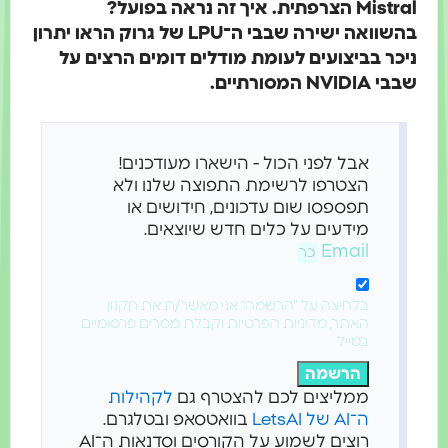
Mistral הצרפתית. איך זה נראה בפועל?
בהשוואה ישירה שבבי ה־LPU של גרוק הראו יתרון
ניכר ב
ביצועים לעומת מודלים דומים הרצים על
שבבי NVIDIA המסורתיים.
אבל לפני הכול - הישארו מעודכנים!
הצטרפו לרשימת התפוצה שלנו ולא
תפספסו שום עדכונים, חידושים או
מידעים על כלים חדש שיוצאים.
Email
בלחיצה על "הרשמה" אני מאשר/ת את תקנון
האתר, מדיניות הפרטיות וקבלת מסרים פרסומיים
במייל
הרשמה
ממליצים לכם להצטרף גם
לקהילות
ה־AI של LetsAI
בוואטסאפ ובטלגרם.
רוצים לשמוע על הקורסים וסדנאות ה־AI