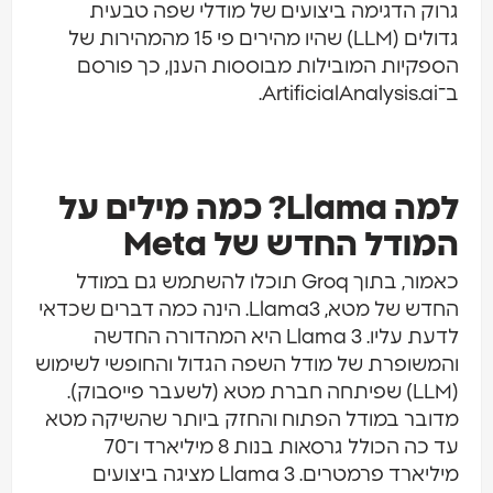
גרוק הדגימה ביצועים של מודלי שפה טבעית
גדולים (LLM) שהיו מהירים פי 15 מהמהירות של
הספקיות המובילות מבוססות הענן, כך פורסם
ב־ArtificialAnalysis.ai.
למה Llama? כמה מילים על
המודל החדש של Meta
כאמור, בתוך Groq תוכלו להשתמש גם במודל
החדש של מטא, Llama3. הינה כמה דברים שכדאי
לדעת עליו. Llama 3 היא המהדורה החדשה
והמשופרת של מודל השפה הגדול והחופשי לשימוש
(LLM) שפיתחה חברת מטא (לשעבר פייסבוק).
מדובר במודל הפתוח והחזק ביותר שהשיקה מטא
עד כה הכולל גרסאות בנות 8 מיליארד ו־70
מיליארד פרמטרים. Llama 3 מציגה ביצועים