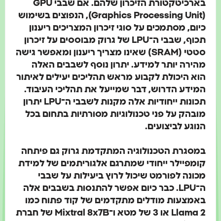
בארכיטקטורת הזיכרון שלהם. אם שבבי GPU
(Graphics Processing Unit), הנפוצים בשימוש
כיום, מסתמכים על סוגי זיכרון המצריכים ריענון
תכוף, שבבי ה־LPU של גרוק מבוססים על זיכרון
סטטי (SRAM) שאינו מצריך ריענון ומאפשר גישה
מהירה יותר למידע.
יתרון נוסף לשבבים האלה
הוא היכולת לקבוע מראש תהליכים יעילים לאיתור
המידע הדרוש, דבר שמייעל את תהליכי העיבוד.
תכונות ייחודיות אלה מקנות לשבבי ה־LPU יתרון
מובהק
על פני טכנולוגיות מסורתיות בתחום
בכל
הנוגע לב
יצועים.
במסגרת הטכנולוגיה המתקדמת גרוק גם פיתחה
קומפיילר ייחודי שמתרגם אלגוריתמים של למידת
מכונה לפורמט שיכול לרוץ ביעילות על שבבי
ה־LPU.
כבר כיום אפשר להתנסות בשבבים אלה
באמצעות מודלים
מתקדמים
של קוד פתוח כמו
Llama 2 או 3 של מטא ו־Mixtral 8x7B של חברת