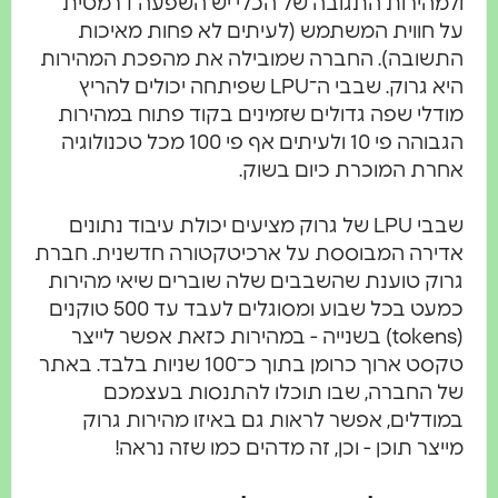
ולמהירות התגובה של הכלי יש השפעה דרמטית
על חווית המשתמש (לעיתים לא פחות מאיכות
התשובה). החברה שמובילה את מהפכת המהירות
היא גרוק. שבבי ה־LPU שפיתחה יכולים להריץ
מודלי שפה גדולים שזמינים בקוד פתוח במהירות
הגבוהה פי 10 ולעיתים אף פי 100 מכל טכנולוגיה
אחרת המוכרת כיום בשוק.
שבבי LPU של גרוק מציעים יכולת עיבוד נתונים
אדירה המבוססת על ארכיטקטורה חדשנית. חברת
גרוק טוענת שהשבבים שלה שוברים שיאי מהירות
כמעט בכל שבוע ומסוגלים לעבד עד 500 טוקנים
(tokens) בשנייה - במהירות כזאת אפשר לייצר
טקסט ארוך כרומן בתוך כ־100 שניות בלבד. באתר
של החברה, שבו תוכלו להתנסות בעצמכם
במודלים, אפשר לראות גם באיזו מהירות גרוק
מייצר תוכן - וכן, זה מדהים כמו שזה נראה!