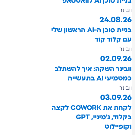
כן AI לוואטסאפ
24.08
בניית סוכן ה-AI הראשון שלי
לוד קוד
02.09
נר השקה: איך להשתלב
 AI בתעשייה
03.09
לקחת את COWORK לקצה
בקלוד, ג'מיניי, GPT
יילוט