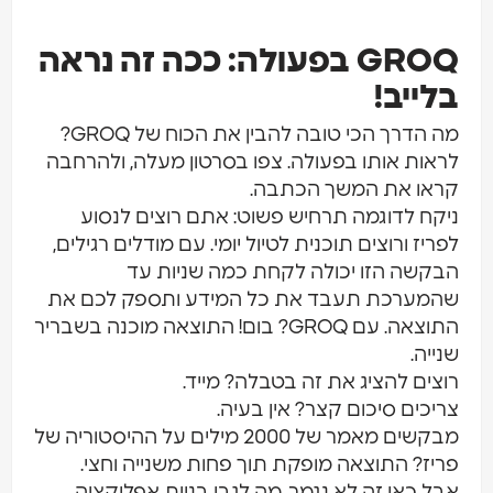
GROQ בפעולה: ככה זה נראה
ייב!
מה הדרך הכי טובה להבין את הכוח של GROQ?
אות אותו בפעולה. צפו בסרטון מעלה, ולהרחבה
או את המשך הכתבה.
קח לדוגמה תרחיש פשוט: אתם רוצים לנסוע
יז ורוצים תוכנית לטיול יומי. עם מודלים רגילים,
קשה הזו יכולה לקחת כמה שניות עד
מערכת תעבד את כל המידע ותספק לכם את
התוצאה. עם GROQ? בום! התוצאה מוכנה בשבריר
יה.
צים להציג את זה בטבלה? מייד.
יכים סיכום קצר? אין בעיה.
מבקשים מאמר של 2000 מילים על ההיסטוריה של
יז? התוצאה מופקת תוך פחות משנייה וחצי.
ל כאן זה לא נגמר. מה לגבי בניית אפליקציה