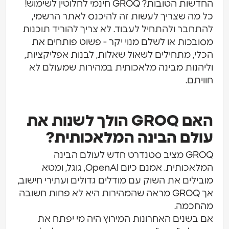
ת הטובות? GROQ חינמי לחלוטין לשימוש!
 מה שצריך לעשות זה להיכנס לאתר הרשמי,
תחבר ולהתחיל לעבוד. לא צריך להוריד תוכנות
ובכות או לשלם מנוי יקר - פשוט פותחים את
לי, מתחילים לשאול שאלות, לבנות אפליקציות,
יהנות מבינה מלאכותית במהירות שמעולם לא
יתם.
האם GROQ הולך לשנות את
לם הבינה המלאכותית?
GROQ מציב סטנדרט חדש לעולם הבינה
המלאכותית. אמנם כיום OpenAI, גוגל, ומטא
בילים את השוק עם מודלים גדולים ועתירי חישוב,
אך GROQ מראה שהמהירות היא לא פחות חשובה
חכמה.
 בשנים האחרונות המירוץ היה מי יפתח את