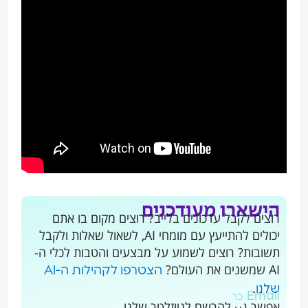
ישארו מעודכנים
וצים לקבל עדכונים בלייב? רוצים מקום בו אתם
יכולים להתייעץ עם מומחי AI, לשאול שאלות ולקבל
שובות? רוצים לשמוע על מבצעים והטבות לכלי ה-
ם את העולם?
הצטרפו לקהילות ה-AI
.
לנו
Emai
פשר גם להרשם לניוזלטר שלנו