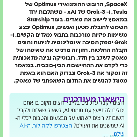
SpaceX, הרובוט ההומנואידי Optimus של
Tesla, ו- Grok-3 של xAI - משתלבות יחד
במאמץ ליישב את מאדים. בעוד Starship
תשמש להובלת מטען ואנשים, Optimus יבצע
משימות פיזיות מורכבות בתנאי מאדים הקשים, ו-
Grok יספק תמיכה אינטליגנטית לניתוח נתונים
וקבלת החלטות. חזון זה מדגיש את שאיפתו של
מאסק לשלב בין חלל, רובוטיקה ובינה מלאכותית
כדי לקדם את ההתיישבות הבין-כוכבית. במאמר
זה נסקור את Grok-3 ונבדוק האם הוא באמת
מסוגל להגשים את החלום השאפתני של מאסק.
הישארו מעודכנים
רוצים לקבל עדכונים בלייב? רוצים מקום בו אתם
יכולים להתייעץ עם מומחי AI, לשאול שאלות ולקבל
תשובות? רוצים לשמוע על מבצעים והטבות לכלי ה-
AI שמשנים את העולם?
הצטרפו לקהילות ה-AI
.
שלנו