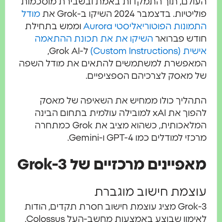
העולם, תוך התמקדות באמת ובשבירת מוסכמות
פוליטיות. בדצמבר 2024 השיקו ב-Grok את
מודל
התמונות הפוטוריאליסטי Aurora
וממש בתחילת
חודש פברואר
השיקו את את תכונת ההתאמה
אישית (Custom Instructions)
ל-Grok AI,
המאפשרת למשתמשים להתאים את מודל השפה
של מאסק לצרכיהם הספציפיים.
התהליך כולו ממחיש את השאיפה של מאסק
להפוך את xAI למובילה עולמית בתחום הבינה
המלאכותית, כשהוא מציב את Grok כמתחרה
מרכזי למודלים כמו GPT-4 ו-Gemini.
מאפיינים מרכזיים של Grok-3
עוצמת חישוב מוגברת
Grok-3 מציג עוצמת חישוב חסרת תקדים, הודות
לאימון שבוצע באמצעות מחשב-העל Colossus,