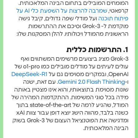
המומחים המובילים בתחום הבינה המלאכותית.
קרפאטי,
שמרבה להרצות על השפעת כלי AI על
פיתוח תוכנה
ועל מודלי שפה גדולים, קיבל גישה
מוקדמת ל- Grok-3 וסיכם את ההתרשמות
הראשונית מהמודל ויכולותיו. להלן המסקנות שלו:
1. התרשמות כללית
Grok-3 מציג ביצועים מרשימים המשתווים ואף
עולים לעיתים על מודלים מובילים כמו o1-pro של
OpenAI, ובמקרים מסוימים גם על
DeepSeek-R1
ו-
Gemini 2.0 Flash Thinking
. עם זאת, ישנה
שונות מסוימת בתוצאותיו, והוא אינו מצטיין באותה
מידה בכל סוגי המשימות. ההתקדמות המהירה של
המודל, שהגיע לרמה של state-of-the-art בתוך
כשנה בלבד, מהווה הישג יוצא דופן עבור צוות xAI
ומדגישה את הפוטנציאל העצום של Grok-3 בשוק
הבינה המלאכותית.