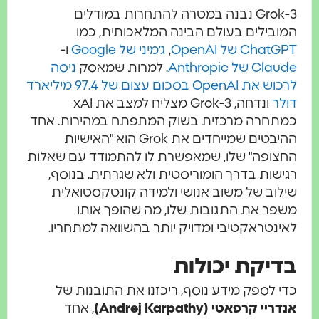
Grok-3 נבנה במטרה להתחרות במודלים
המובילים בעולם הבינה המלאכותית, כמו
ChatGPT של OpenAI
,
ג׳מיני של Google
ו-
Claude של Anthropic
. למרות שמאסק
ניסה
לרכוש את OpenAI בסכום עצום של 97.4 מיליארד
דולר
ונדחה, Grok-3 מצליח למצב את xAI
כמתחרה מרכזית בשוק המתפתח במהירות. אחד
ההיבטים שמייחדים את Grok הוא "האישיות
החצופה" שלו, שמאפשרת לו להתמודד עם שאלות
רגישות בדרך הומוריסטית ולא שגרתית. בנוסף,
שילוב של משוב אנושי ולמידה קונטקסטואלית
משפר את התגובות שלו, מה שהופך אותו
לאינטראקטיבי ומדויק יותר בהשוואה למתחריו.
בדיקת יכולות
כדי לספק מידע נוסף, ריכזנו את התובנות של
אנדריי קרפאטי (Andrej Karpathy)
, אחד