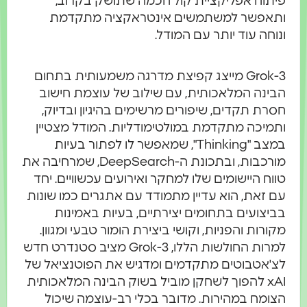
פיתוח אפליקציית קול חכמה שתושק בקרוב,
ותאפשר למשתמשים אינטראקציה מתקדמת
ונוחה עוד יותר עם המודל.
Grok-3 מייצג קפיצת מדרגה משמעותית בתחום
הבינה המלאכותית, עם שילוב של עוצמת חישוב
חסרת תקדים, שיפורים מרשימים בהיגיון ובדיוק,
ותמיכה מתקדמת במולטימודליות. המודל מצטיין
במצב "Thinking", שמאפשר לו לפתור בעיות
מורכבות, ובתכונת ה-DeepSearch, שמרחיבה את
טווח היישומים שלו למחקר ואירועים עכשוויים. יחד
עם זאת, הוא עדיין מתמודד עם אתגרים כמו שונות
בביצועים בתחומים יצירתיים, בעיות באמינות
מקורות והפניות, וקושי ביצירת הומור טבעי ומגוון.
למרות החולשות הללו, Grok-3 מציב סטנדרט חדש
לצ'אטבוטים מתקדמים ומדגיש את הפוטנציאל של
xAI להפוך לשחקן מוביל בשוק הבינה המלאכותית
הצומח במהירות. מדובר בכלי רב-עוצמה שיכול