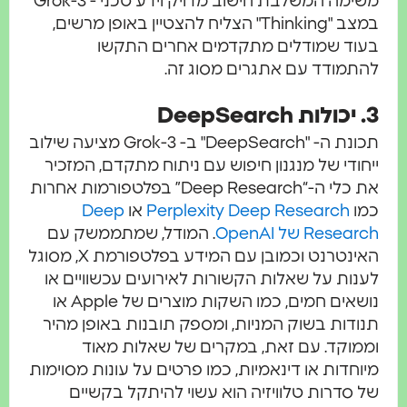
משימה המשלבת חישוב מדויק וידע טכני - Grok-3
במצב "Thinking" הצליח להצטיין באופן מרשים,
בעוד שמודלים מתקדמים אחרים התקשו
להתמודד עם אתגרים מסוג זה.
3. יכולות DeepSearch
תכונת ה- "DeepSearch" ב- Grok-3 מציעה שילוב
ייחודי של מנגנון חיפוש עם ניתוח מתקדם, המזכיר
את כלי ה-“Deep Research” בפלטפורמות אחרות
כמו
Perplexity Deep Research
או
Deep
Research של OpenAI
. המודל, שמתממשק עם
האינטרנט וכמובן עם המידע בפלטפורמת X, מסוגל
לענות על שאלות הקשורות לאירועים עכשוויים או
נושאים חמים, כמו השקות מוצרים של Apple או
תנודות בשוק המניות, ומספק תובנות באופן מהיר
וממוקד. עם זאת, במקרים של שאלות מאוד
מיוחדות או דינאמיות, כמו פרטים על עונות מסוימות
של סדרות טלוויזיה הוא עשוי להיתקל בקשיים