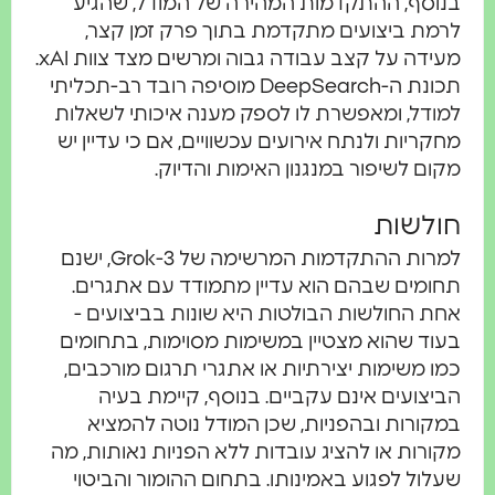
בנוסף, ההתקדמות המהירה של המודל, שהגיע
לרמת ביצועים מתקדמת בתוך פרק זמן קצר,
מעידה על קצב עבודה גבוה ומרשים מצד צוות xAI.
תכונת ה-DeepSearch מוסיפה רובד רב-תכליתי
למודל, ומאפשרת לו לספק מענה איכותי לשאלות
מחקריות ולנתח אירועים עכשוויים, אם כי עדיין יש
מקום לשיפור במנגנון האימות והדיוק.
חולשות
למרות ההתקדמות המרשימה של Grok-3, ישנם
תחומים שבהם הוא עדיין מתמודד עם אתגרים.
אחת החולשות הבולטות היא שונות בביצועים -
בעוד שהוא מצטיין במשימות מסוימות, בתחומים
כמו משימות יצירתיות או אתגרי תרגום מורכבים,
הביצועים אינם עקביים. בנוסף, קיימת בעיה
במקורות ובהפניות, שכן המודל נוטה להמציא
מקורות או להציג עובדות ללא הפניות נאותות, מה
שעלול לפגוע באמינותו. בתחום ההומור והביטוי