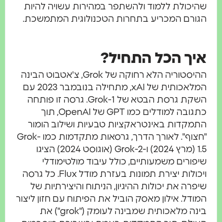
שהיכולת ללמוד ולהשתפר במהירות עשויה להיות
הגורם המכריע בתחרות הטכנולוגית המתמשכת.
איך הכל התחיל?
ההיסטוריה הלא רחוקה של Grok, צ'אטבוט הבינה
המלאכותית של xAI, מתחילה בנובמבר 2023 עם
השקת גרסת הבטא של Grok-1. גרסה זו פותחה
כתגובה למודלים כמו GPT של OpenAI, תוך
התמקדות באינטראקציות טבעיות ושילוב הומור
"חצוף". לאורך הדרך, גרסאות מתקדמות כמו Grok-
1.5 (מרץ 2024) ו-Grok-2 (אוגוסט 2024) הציגו
שיפורים משמעותיים, כולל עיבוד מולטימודלי
ויכולות יצירת תמונות בעזרת מודל Flux. כל גרסה
שיפרה את יכולות ההיגיון, הניתוח והיצירתיות של
המודל. אילון מאסק הוביל את הפיתוח עם חזון ליצור
בינה מלאכותית שמבינה לעומק ("grok") את