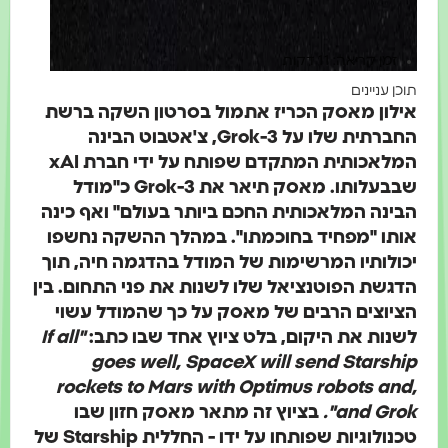
זמן קריאה: 11 דקות
תוכן עניינים
אילון מאסק הכריז אתמול בסרטון השקה ברשת
החברתית שלו על Grok-3, צ'אטבוט הבינה
המלאכותית המתקדם שפותח על ידי חברת xAI
שבבעלותו. מאסק תיאר את Grok-3 כ"מודל
הבינה המלאכותית החכם ביותר בעולם" ואף כינה
אותו "מפחיד בחוכמתו". במהלך ההשקה נחשפו
יכולותיו המרשימות של המודל בהדגמה חיה, תוך
הדגשת הפוטנציאל שלו לשנות את פני התחום. בין
הציוצים הרבים של מאסק על כך שהמודל עשוי
לשנות את היקום, בלט ציוץ אחד שבו כתב:
"If all
goes well, SpaceX will send Starship
rockets to Mars with Optimus robots and,
and Grok".
בציוץ זה מתאר מאסק חזון שבו
טכנולוגיות שפותחו על ידו - החללית Starship של