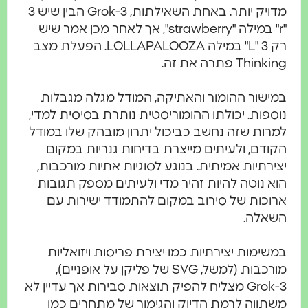
מדויק יותר. באחת השאילתות, Grok-3 הבין שיש 3
"r" במילה "strawberry", אך לאחר מכן אמר שיש
רק 3 "L" במילה LOLLAPALOOZA. הפעלת מצב
Thinking פתרה את זה.
במישור ההומור והאתיקה, המודל מגלה מגבלות
נוספות. יכולתו ההומוריסטית נותרת בסיסית למדי,
למרות שזה נחשב כביכול יתרון מובהק שלו במודל
הקודם, ולעיתים מייצרת בדיחות גנריות במקום
יצירתיות אמיתית. בנוגע לסוגיות אתיות מורכבות,
הוא נוטה להיות זהיר מדי ולעיתים מספק תגובות
ארוכות של סירוב במקום להתמודד ישירות עם
השאלה.
במשימות יצירתיות כמו יצירת פריסות ויזואליות
מורכבות (למשל, SVG של פליקן על אופניים),
Grok-3 מצליח להפיק תוצאות סבירות אך עדיין לא
משתווה לרמת הדיוק והגימור של מתחרים כמו