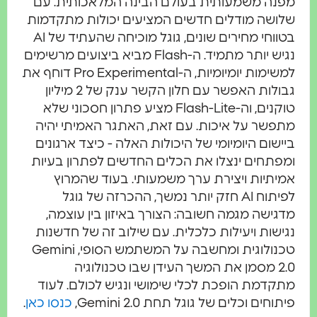
מפנה משמעותית בעולם הבינה המלאכותית. עם
שלושה מודלים חדשים המציעים יכולות מתקדמות
בטווחי מחירים שונים, גוגל מוכיחה שהעתיד של AI
נגיש יותר מתמיד. ה-Flash מביא ביצועים מרשימים
למשימות יומיומיות, ה-Pro Experimental דוחף את
גבולות האפשר עם חלון הקשר ענק של 2 מיליון
טוקנים, וה-Flash-Lite מציע פתרון חסכוני שלא
מתפשר על איכות. עם זאת, האתגר האמיתי יהיה
ביישום היומיומי של היכולות האלה - כיצד ארגונים
ומפתחים ינצלו את הכלים החדשים לפתרון בעיות
אמיתיות ויצירת ערך משמעותי. בעוד שהמרוץ
לפיתוח AI חזק יותר נמשך, ההכרזה של גוגל
מדגישה מגמה חשובה: הצורך באיזון בין עוצמה,
נגישות ויעילות כלכלית. עם שילוב זה של חדשנות
טכנולוגית ומחשבה על המשתמש הסופי, Gemini
2.0 מסמן את המשך העידן שבו טכנולוגיה
מתקדמת הופכת לכלי שימושי ונגיש לכולם. לעוד
פיתוחים וכלים של גוגל תחת Gemini 2.0,
כנסו כאן
.