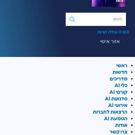
0
עגלת קניות
אזור אישי
אשי
דשות
דריכים
י AI
ורסי AI
דנאות AI
ירועי AI
רצאות לחברות
טמעת AI
ודות
רו קשר