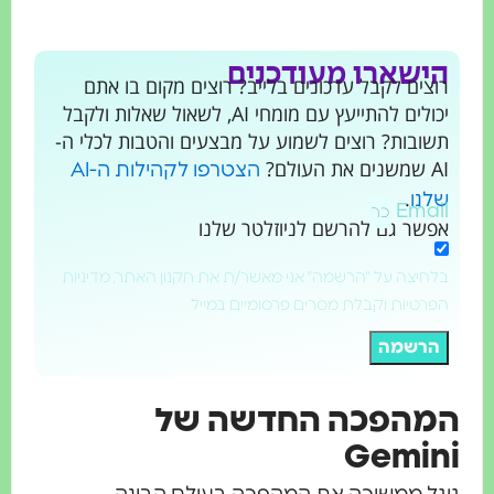
הישארו מעודכנים
רוצים לקבל עדכונים בלייב? רוצים מקום בו אתם
יכולים להתייעץ עם מומחי AI, לשאול שאלות ולקבל
תשובות? רוצים לשמוע על מבצעים והטבות לכלי ה-
AI שמשנים את העולם?
הצטרפו לקהילות ה-AI
.
שלנו
Email
אפשר גם להרשם לניוזלטר שלנו
בלחיצה על "הרשמה" אני מאשר/ת את תקנון האתר, מדיניות
הפרטיות וקבלת מסרים פרסומיים במייל
הרשמה
המהפכה החדשה של
Gemini