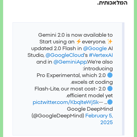
המלאכותית.
Gemini 2.0 is now available to
Start using an
everyone.
updated 2.0 Flash in
@Google
AI
Studio,
@GoogleCloud
’s
#VertexAI
and in
@GeminiApp
.
We’re also
introducing:
2.0 Pro Experimental, which
excels at coding.
2.0 Flash-Lite, our most cost-
efficient model yet.
pic.twitter.com/KbqlteWjSk
—
…
Google DeepMind
(@GoogleDeepMind)
February 5,
2025