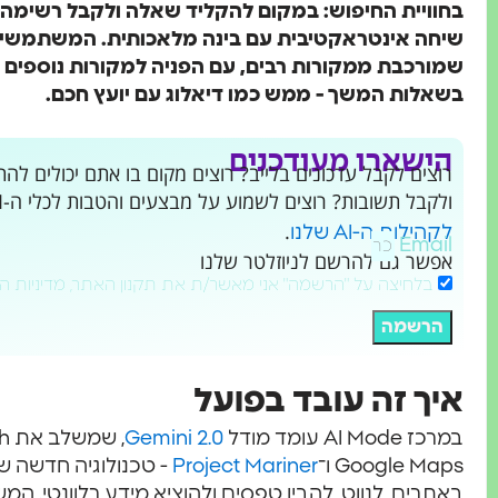
בחוויית החיפוש: במקום להקליד שאלה ולקבל רשימה ש
שיחה אינטראקטיבית עם בינה מלאכותית. המשתמשי
שמורכבת ממקורות רבים, עם הפניה למקורות נוספי
בשאלות המשך - ממש כמו דיאלוג עם יועץ חכם.
הישארו מעודכנים
ולקבל תשובות? רוצים לשמוע על מבצעים והטבות לכלי ה-AI שמשנים את העולם?
.
לקהילות ה-AI שלנו
Email
אפשר גם להרשם לניוזלטר שלנו
בלחיצה על "הרשמה" אני מאשר/ת את תקנון האתר, מדיניות ה
הרשמה
איך זה עובד בפועל
במרכז AI Mode עומד מודל
Gemini 2.0
Google Maps ו־
Project Mariner
באתרים, לנווט, להבין טפסים ולהוציא מידע רלוונטי. ה