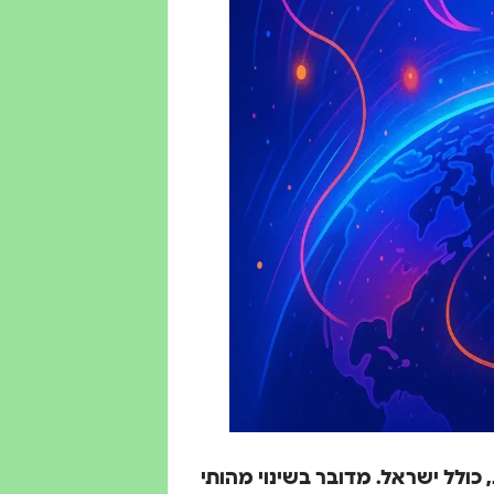
 הרחבת AI Mode ליותר מ־180 מדינות, כולל ישראל. מדובר בשינוי מהותי