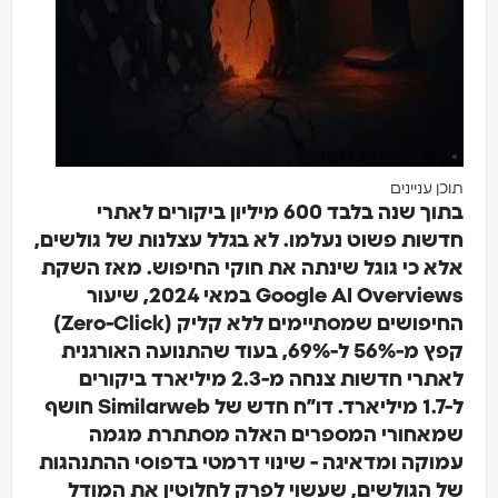
זמן קריאה: 7 דקות
תוכן עניינים
בתוך שנה בלבד 600 מיליון ביקורים לאתרי
חדשות פשוט נעלמו. לא בגלל עצלנות של גולשים,
אלא כי גוגל שינתה את חוקי החיפוש. מאז השקת
Google AI Overviews במאי 2024, שיעור
החיפושים שמסתיימים ללא קליק (Zero-Click)
קפץ מ-56% ל-69%, בעוד שהתנועה האורגנית
לאתרי חדשות צנחה מ-2.3 מיליארד ביקורים
ל-1.7 מיליארד. דו”ח חדש של Similarweb חושף
שמאחורי המספרים האלה מסתתרת מגמה
עמוקה ומדאיגה - שינוי דרמטי בדפוסי ההתנהגות
של הגולשים, שעשוי לפרק לחלוטין את המודל