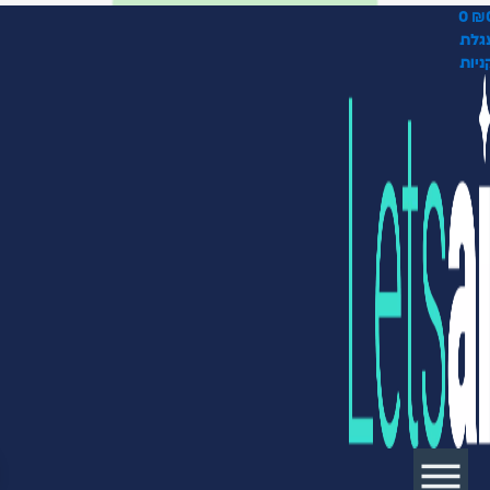
0
₪
גלת
ניות