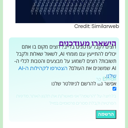
Credit: Similarweb
הישארו מעודכנים
רוצים לקבל עדכונים בלייב? רוצים מקום בו אתם
יכולים להתייעץ עם מומחי AI, לשאול שאלות ולקבל
תשובות? רוצים לשמוע על מבצעים והטבות לכלי ה-
AI שמשנים את העולם?
הצטרפו לקהילות ה-AI
.
שלנו
Email
אפשר גם להרשם לניוזלטר שלנו
בלחיצה על "הרשמה" אני מאשר/ת את תקנון האתר, מדיניות
הפרטיות וקבלת מסרים פרסומיים במייל
הרשמה