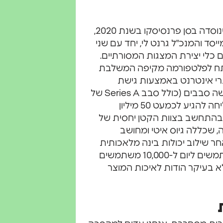
, חברת טכנולוגיה מבוססת בינה מלאכותית שנוסדה בסן פרנסיסקו בשנת 2020,
ד והמנכ"ל גרנט לי, יחד עם שני
 כלי יצירת המצגות המסורתיים.
ון "ליצור מחדש את PowerPoint" התפתח לפלטפורמה מקיפה המשלבת
י אינטרנט באמצעות גישת
"כרטיסים" ייחודית. עם גיוס כולל של 19 מיליון דולר בשלושה סבבים (כולל סבב Series A של
12 מיליון דולר בהובלת Accel במאי 2024), החברה הצליחה להגיע לכמעט 50 מיליון
ישג מרשים במיוחד בהתחשב בצוות הקטן יחסית של
רה, שכללה גיוס איטי ומחושב
 שילוב יכולות בינה מלאכותית
במוצר בשנת 2023, כאשר ההרשמות זינקו ממאות משתמשים ליום ל-10,000 משתמשים
אלא בעיקר הודות לאיכות המוצר