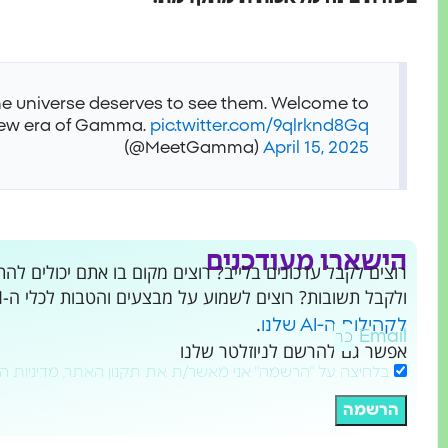
 The universe deserves to see them. Welcome to
new era of Gamma.
pic.twitter.com/9qlrknd8Gq
(@MeetGamma)
April 15, 2025
הישארו מעודכנים
ולקבל תשובות? רוצים לשמוע על מבצעים והטבות לכלי ה-AI שמשנים את העולם?
.
לקהילות ה-AI שלנו
Email
אפשר גם להרשם לניוזלטר שלנו
בלחיצה על "הרשמה" אני מאשר/ת את תקנון האתר, מדיניות ה
הרשמה