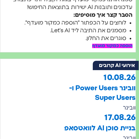
ם ותובנות AI ישירות בתוצאות החיפוש!
בר קצר איך מוסיפים:
לוחצים על הכפתור "הוספה כמקור מועדף".
מסמנים את התיבה ליד Let’s AI.
סוגרים את החלון.
פה כמקור מועדף
 קרובים
10.08.
וובינר Power Users ו-
Super Us
נר
17.08
סוכן AI לוואטסאפ
נר