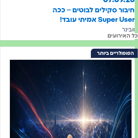
ור סקילים לבוטים – ככה
Super אמיתי עובד!
נר
ירועים
ולריים ביותר