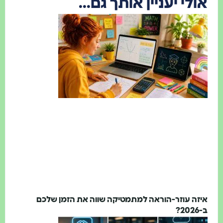
ולי יעניין אותך גם...
יזה עוזר-הוראה למתמטיקה שווה את הזמן שלכם
202?