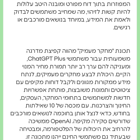
מפוזרות בתוך דוח מפורט ומובנה היטב עלולות
היות קשות לזיהוי, מה שמחייב משתמשים לבדוק
לאמת את המידע, במיוחד בנושאים מורכבים או
גישים
.
כונת "מחקר מעמיק" מהווה קפיצת מדרגה
משמעותית עבור משתמשי ChatGPT Plus,
מעניקה להם ערך רב יותר תמורת מחיר המנוי
קיים. היכולת לבצע מחקרים מעמיקים, לנתח
ידע ממקורות מגוונים ולקבל דוחות מקיפים עם
יטוטים ותמונות משובצות, פותחת אפשרויות
דשות למשתמשים בתחומי המחקר, העסקים,
החינוך והצרכנות. עם מכסה של 10 שאילתות
חודש, כדאי לנצל אותן בחוכמה לנושאים מורכבים
שדורשים סקירה מקיפה. OpenAI ממשיכה
הרחיב את היכולות של הפלטפורמה, ומבטיחה
בעתיד גם משתמשי החינם ייהנו מתכונה זו.