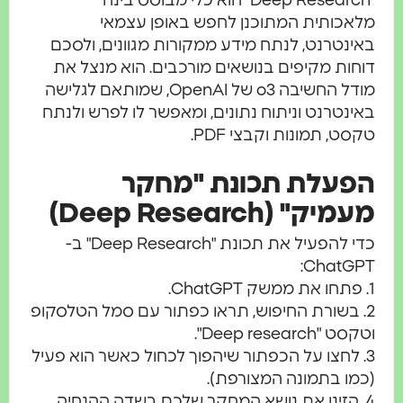
"Deep Research" הוא כלי מבוסס בינה
לאכותית המתוכנן לחפש באופן עצמאי
אינטרנט, לנתח מידע ממקורות מגוונים, ולסכם
וחות מקיפים בנושאים מורכבים. הוא מנצל את
מודל החשיבה o3 של OpenAI, שמותאם לגלישה
אינטרנט וניתוח נתונים, ומאפשר לו לפרש ולנתח
קסט, תמונות וקבצי PDF.
פעלת תכונת "מחקר
מיק" (Deep Research)
כדי להפעיל את תכונת "Deep Research" ב-
ChatGPT
Ch.
2. בשורת החיפוש, תראו כפתור עם סמל הטלסקופ
סט "Deep research".
3. לחצו על הכפתור שיהפוך לכחול כאשר הוא פעיל
כמו בתמונה המצורפת).
 שלכם בשדה ההנחיה.