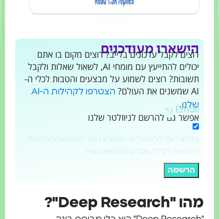
הישארו מעודכנים
רוצים לקבל עדכונים בלייב? רוצים מקום בו אתם
יכולים להתייעץ עם מומחי AI, לשאול שאלות ולקבל
תשובות? רוצים לשמוע על מבצעים והטבות לכלי ה-
AI שמשנים את העולם?
הצטרפו לקהילות ה-AI
.
שלנו
Email
אפשר גם להרשם לניוזלטר שלנו
בלחיצה על "הרשמה" אני מאשר/ת את תקנון האתר, מדיניות
הפרטיות וקבלת מסרים פרסומיים במייל
הרשמה
ו "Deep Research"?