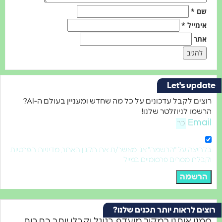
ם
*
ימייל
*
תר
Let's upd
רוצים לקבל עדכונים על כל מה שחדש ומעניין בעולם ה-AI?
מו לניוזלטר שלנו!
Ema
יצה על "הרשמה" אני מאשר/ת את תקנון האתר, מדיניות הפרטיות
לת מסרים פרסומיים במייל
רשמה
ם לראות יותר תכנים שלנו?
נו אותנו כמקור מועדף בגוגל וקבלו יותר כתבות,