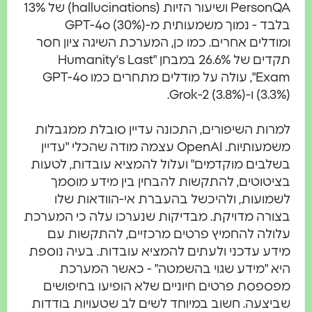
PersonQA ושיעור הזיות (hallucinations) של 13%
בלבד - נמוך משמעותית מ-GPT-4o (30%)
מודלים אחרים
.
כמו כן, המערכת השיגה ציון חסר
תקדים של 26.6% במבחן "Humanity's Last
Exam", עולה על מודלים מתחרים כמו GPT-4o
3.) ו-Grok-2 (3.8%)
.
מרות השיפורים, התכונה עדיין סובלת ממגבלות
משמעותיות. OpenAI עצמה מודה שהכלי "עדיין
שלבים מוקדמים" ועלול להמציא עובדות, לטעות
ציטוטים, להתקשות להבחין בין מידע מוסמך
שמועות, ולהיכשל בהעברת אי-הוודאות שלו
צורה מדויקת
.
מבדיקות שנערכו עלה כי המערכת
לולה להחמיץ פרטים מרכזיים, להתקשות עם
ידע עדכני ולעתים להמציא עובדות
.
בעיה נוספת
יא "מידע שגוי בהשמטה" - כאשר המערכת
פספסת פרטים חיוניים שלא הופיעו בחיפושים
ביצעה
.
חשוב במיוחד לשים לב שטעויות בודדות