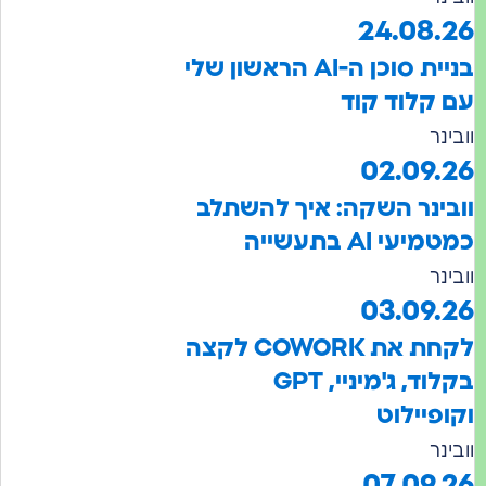
24.08.
בניית סוכן ה-AI הראשון שלי
קלוד קוד
נר
02.09.
ינר השקה: איך להשתלב
עי AI בתעשייה
נר
03.09.
לקחת את COWORK לקצה
בקלוד, ג'מיניי, GPT
פיילוט
נר
07.09