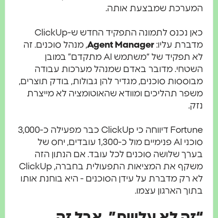
המערכת שמבצעת אותה.
כאן נכנס לתמונה התפקיד החדש ש-ClickUp
מדברת עליו:
Agent Manager
, מנהל סוכנים. זה
לא תפקיד של “משתמש AI מתקדם” במובן
השטחי. מדובר באדם שמנהל מערכות עבודה
מבוססות סוכנים, מגדיר להן גבולות, בודק תוצרים,
משפר תהליכים ומוודא שהאוטומציה לא מייצרת
נזק.
Fortune דיווחה כי ClickUp כבר מפעילה כ-3,000
סוכני AI פנימיים מול כ-1,300 עובדים, יחס של
בערך שלושה סוכנים לכל עובד. אם הנתון הזה
משקף את המציאות התפעולית בחברה, ClickUp
לא רק מדברת על עידן הסוכנים - היא בוחנת אותו
בתוך הארגון עצמו.
“זה לא עלויות”, אבל זה