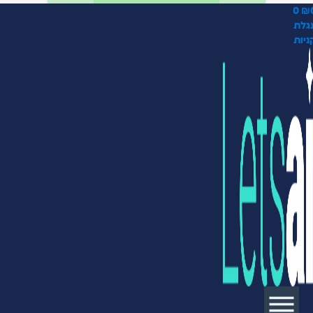
0
₪
גלת
יות