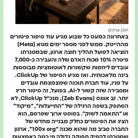
זמן קריאה: 9 דקות
תוכן עניינים
באחרונה כמעט כל שבוע מגיע עוד סיפור פיטורים
מההייטק. ממש לפני מספר ימים מטא (Meta)
הוציאה לפועל תהליך חוצה ארגון, שבמסגרתו
פיטרה 10% מכוח האדם שלה והעבירה כ-7,000
עובדים ליוזמות שקשורות לאוטומציות מבוססות
בינה מלאכותית. ואז מגיע הסיפור של ClickUp.
על פניו, עוד חברת תוכנה שמצמצמת עובדים
ומסבירה שזה קשור ל-AI. בפועל, זה סיפור חריג
יותר. זב אוונס (Zeb Evans), מנכ״ל ClickUp, לא
הסתפק בשפה הרגילה של “התייעלות”, “מיקוד”
או “התאמה לשוק”. בפוסט ארוך שפרסם, הוא
הציג את הפיטורים כחלק מבנייה מחדש של
החברה סביב מה שהוא מכנה “100x org”, ארגון
שמטרתו להפיק תפוקה גדולה פי כמה באמצעות