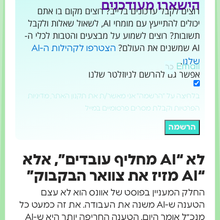
הישארו מעודכנים
רוצים לקבל עדכונים בלייב? רוצים מקום בו אתם
יכולים להתייעץ עם מומחי AI, לשאול שאלות ולקבל
תשובות? רוצים לשמוע על מבצעים והטבות לכלי ה-
AI שמשנים את העולם?
הצטרפו לקהילות ה-AI
.
שלנו
Email
אפשר גם להרשם לניוזלטר שלנו
בלחיצה על "הרשמה" אני מאשר/ת את תקנון האתר, מדיניות
הפרטיות וקבלת מסרים פרסומיים במייל
הרשמה
לא “AI מחליף עובדים”, אלא
“AI מזיז את צוואר הבקבוק”
החלק המעניין בפוסט של אוונס הוא לא עצם
הטענה ש-AI משנה את העבודה. את זה כמעט כל
מנכ״ל אומר היום. הטענה החריפה יותר היא ש-AI