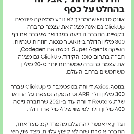
בהחלט על כסף
אוונס מדגיש שהמהלך לא נובע ממצוקה פיננסית.
ClickUp גם אינה מציגה את עצמה כחברה
בקשיים. החברה הודיעה בפברואר שעברה את רף
300 מיליון הדולר ב-ARR, הכנסות חוזרות שנתיות,
השיקה Super Agents ורכשה את Codegen,
חברה בתחום סוכני הקידוד. ClickUp גם מציגה
את עצמה כחברה שמשרתת יותר מ-20 מיליון
משתמשים ברחבי העולם.
בנוסף, Axios דיווחה בספטמבר כי ClickUp עברה
300 מיליון דולר ARR וכי הנפקה נמצאת על הרדאר
שלה. Reuters דיווחה עוד ב-2021 שהחברה גייסה
400 מיליון דולר לפי שווי של 4 מיליארד דולר.
ועדיין, אי אפשר להתעלם מהפרדוקס. מצד אחד,
החברה אומרת שזה לא קיצוץ עלויות. מצד שני, היא