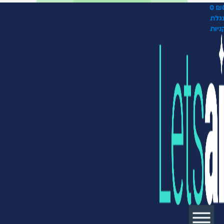
0
₪
גלת
ניות