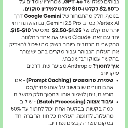
גבוהים מאלו של
GPT‑4o,
שמחיריו עומדים על
כ־
$2.50 לקלט
ו‑
$10 לפלט למיליון טוקנים.
בנוסף, חלק מהתמחור של
Google Gemini
דרך
Vertex AI, כמו ב־Gemini 2.5 Pro, גם הוא תחרותי
יותר עם קלט של
$1.25-$2.50
ופלט של
$10-$15
.
יחד עם זאת, Claude מציע את אחד החלונות
ההקשריים הרחבים ביותר בשוק מה שיכול להצדיק
את העלות הגבוהה עבור מקרים בהם יש צורך
בהקשר עמוק ורב־שכבתי.
איך לחסוך?
Anthropic מציעה שתי דרכים
עיקריות:
שמירת פרומפטים (Prompt Caching)
- אם
אתם חוזרים שוב ושוב על אותו פתיח/סט
הוראות, ניתן לשמור אותו ולחסוך חלק מהעלות.
עיבוד אצווה (Batch Processing)
- שילוב
כמה בקשות בבקשה אחת יכול לחתוך עד 50%
מהעלות. לדוגמה, העלאת כל חוזי החברה יחד
במקום עשרה קבצים נפרדים.