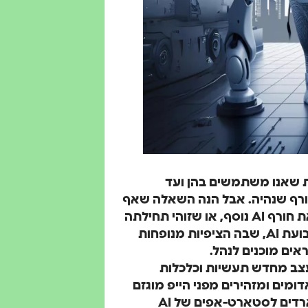
פליקציות שאנו משתמשים בהן ועד
ורף שנהיה. אבל הנה השאלה שאף
אחד לא נראה להוט לשאול: האם אנו מתקדמים לקראת חורף AI נוסף, או שזוהי תחילתה
של מהפכה טכנולוגית? הוויכוח על האם אנו נמצאים בבועת AI, שבה הציפיות מנופחות
אים מוכנים לנהל.
צב מחדש תעשיות וכלכלות
ומים ומזהירים מפני הייפ מוגזם
והערכות שווי מנופחות. עם משקיעים המזרימים מיליארדים לסטארט-אפים של AI