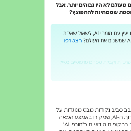
 מעולם לא היו גבוהים יותר. אבל
 נוספת שממתינה להתפוצץ?
רוצים לקבל עדכונים בלייב? רוצים מקום בו אתם יכולים להתייעץ עם מומחי AI, לשאול שאלות
הצטרפו
פרטיות וקבלת מסרים פרסומיים במייל
(AI) חווה כעת בועה סובב סביב נקודות מבט מנוגדות על
צמיחת הטכנולוגיה, מגמות השקעה וקיימותה לטווח הארוך. ה-AI, שמקורו באמצע המאה
ה-20, עבר מחזורים רבים של התלהבות ואכזבה, במיוחד בתקופות הידועות כ"חורפי AI"