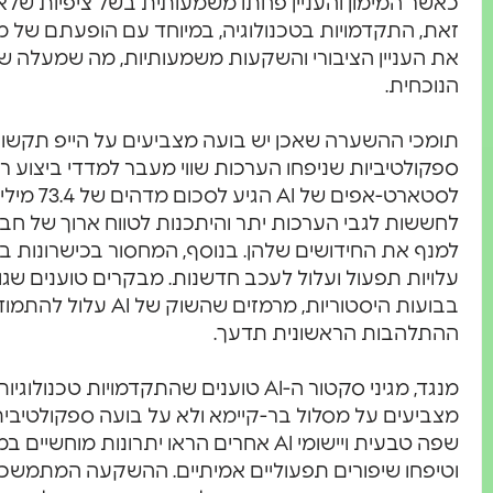
כאשר המימון והעניין פחתו משמעותית בשל ציפיות שלא
את העניין הציבורי והשקעות משמעותיות, מה שמעלה שא
הנוכחית.
תומכי ההשערה שאכן יש בועה מצביעים על הייפ תקשור
ספקולטיביות שניפחו הערכות שווי מעבר למדדי ביצוע ריא
לחששות לגבי הערכות יתר והיתכנות לטווח ארוך של 
למנף את החידושים שלהן. בנוסף, המחסור בכישרונות 
עלויות תפעול ועלול לעכב חדשנות. מבקרים טוענים שג
בבועות היסטוריות, מרמזי
ההתלהבות הראשונית תדעך.
מנגד, מגיני סקטור ה-AI טוענים שהתקדמוי
מצביעים על מסלול בר-קיימא ולא על בועה ספקולטיבית.
שפה טבעית ויישומי AI אחרים הראו יתרונות מ