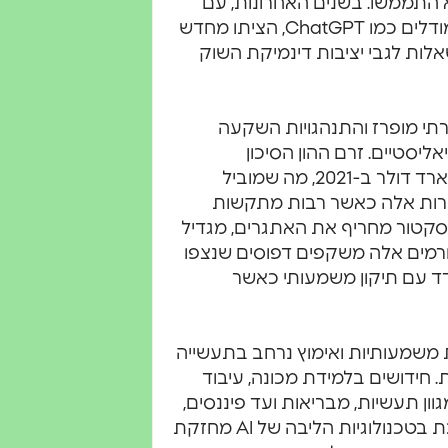
 התממשו. בשנים האחרונות, עם
זאת, התקדמויות בטכנולוגיה, במיוחד עם הופעתם של מודלים כמו ChatGPT, הציתו מחדש
לות לגבי יציבות דינמיקת השוק
תי מופרז והתנהגויות השקעה
ליסטיים. זרם ההון הסיכון
לסטארט-אפים של AI הגיע לסכום מדהים של 73.4 מיליארד דולר ב-2021, מה שמוביל
חברות אלה כאשר רבות מתקשות
בסקטור מחריף את האתגרים, מגדיל
ורמים אלה משקפים דפוסים שנצפו
ם שהשוק של AI עלול להתמודד עם תיקון משמעותי כאשר
ות טכנולוגיות משמעותיות ואימוץ נרחב בתעשייה
 חידושים בלמידת מכונה, עיבוד
וחשיים במגוון תעשיות, מבריאות ועד פיננסים,
וטיפחו שיפורים תפעוליים אמיתיים. ההשקעה המתמשכת בטכנולוגיות הליבה של AI מחזקת