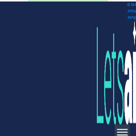
0
₪
גלת
ניות