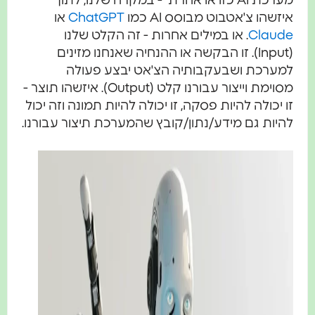
מערכת AI כזו או אחרת - במקרה שלנו, לתוך
איזשהו צ'אטבוט מבוסס AI כמו
ChatGPT
או
Claude
. או במילים אחרות - זה הקלט שלנו
(Input). זו הבקשה או ההנחיה שאנחנו מזינים
למערכת ושבעקבותיה הצ'אט יבצע פעולה
מסוימת וייצור עבורנו קלט (Output). איזשהו תוצר -
זו יכולה להיות פסקה, זו יכולה להיות תמונה וזה יכול
להיות גם מידע/נתון/קובץ שהמערכת תיצור עבורנו.